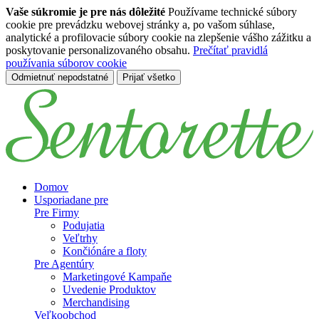
Vaše súkromie je pre nás dôležité
Používame technické súbory
cookie pre prevádzku webovej stránky a, po vašom súhlase,
analytické a profilovacie súbory cookie na zlepšenie vášho zážitku a
poskytovanie personalizovaného obsahu.
Prečítať pravidlá
používania súborov cookie
Odmietnuť nepodstatné
Prijať všetko
Preskočiť na hlavný obsah
Domov
Usporiadane pre
Pre Firmy
Podujatia
Veľtrhy
Končiónáre a floty
Pre Agentúry
Marketingové Kampaňe
Uvedenie Produktov
Merchandising
Veľkoobchod