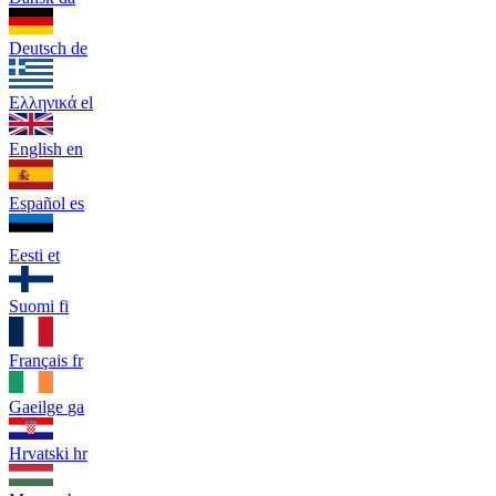
Deutsch
de
Ελληνικά
el
English
en
Español
es
Eesti
et
Suomi
fi
Français
fr
Gaeilge
ga
Hrvatski
hr