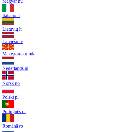
Magyar
hu
Italiano
it
Lietuvių
lt
Latviešu
lv
Македонски
mk
Nederlands
nl
Norsk
no
Polski
pl
Português
pt
Română
ro