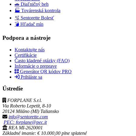
🚗 Diaľničný beh
🏭 Továrenská kontrola
🫧 Sentorette Bolesť
💣 Hľadač mín
Podpora a nástroje
Kontaktujte nás
Certifikácie
Často kladené otázky (FAQ)
Informácie o preprave
Generátor QR kódov PRO
Prihláste sa
Ústredie
FORPLANE S.r.l.
Via Roberto Lepetit, 8-10
20124 Miláno (MI) Taliansko
info@sentorette.com
PEC: forplane@pec.it
REA MI-2620001
Základné imanie: € 10.000,00 plne splatené