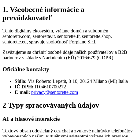
1. Všeobecné informácie a
prevádzkovateľ
Tento digitálny ekosystém, vrátane domén a subdomén
sentorette.com, sentorette.it, sentorette.fr, sentorette.shop,
sentorette.eu
, spravuje spoločnosť Forplane S.r.l.
Zaväzujeme sa chrániť osobné údaje našich používateľov a B2B
partnerov v súlade s Nariadením (EÚ) 2016/679 (GDPR).
Oficiálne kontakty
Sídlo:
Via Roberto Lepetit, 8-10, 20124 Milano (MI) Italia
IČ DPH:
IT04610700272
E-mail:
privacy@sentorette.com
2
Typy spracovávaných údajov
AI a hlasové interakcie
Textový obsah odosielaný cez chat a zvukové nahrávky telefonátov
vybavovaných našimi virtuálnymi asistentmi vrátane ich prepisov.