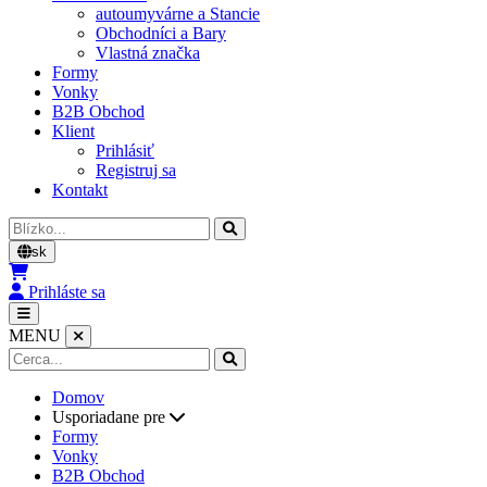
autoumyvárne a Stancie
Obchodníci a Bary
Vlastná značka
Formy
Vonky
B2B Obchod
Klient
Prihlásiť
Registruj sa
Kontakt
Cerca
sk
Prihláste sa
MENU
Domov
Usporiadane pre
Formy
Vonky
B2B Obchod