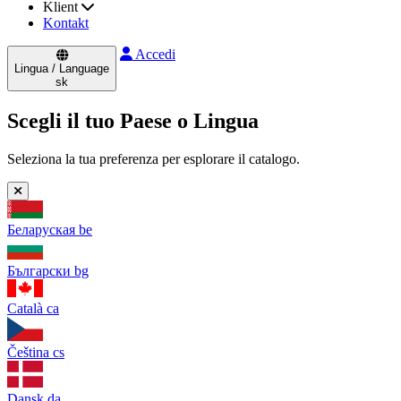
Klient
Kontakt
Accedi
Lingua / Language
sk
Scegli il tuo Paese o Lingua
Seleziona la tua preferenza per esplorare il catalogo.
Беларуская
be
Български
bg
Català
ca
Čeština
cs
Dansk
da