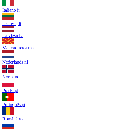
Italiano
it
Lietuvių
lt
Latviešu
lv
Македонски
mk
Nederlands
nl
Norsk
no
Polski
pl
Português
pt
Română
ro