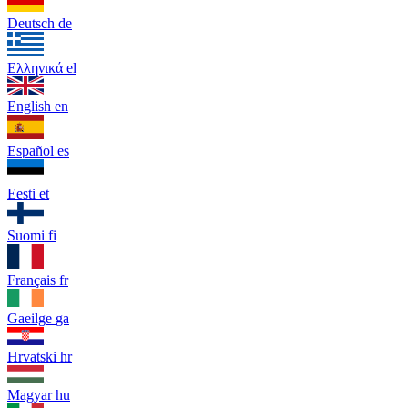
Deutsch
de
Ελληνικά
el
English
en
Español
es
Eesti
et
Suomi
fi
Français
fr
Gaeilge
ga
Hrvatski
hr
Magyar
hu