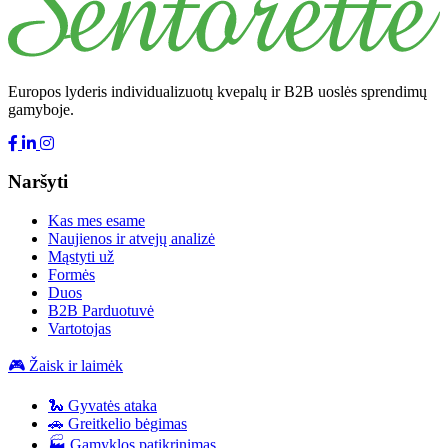
Europos lyderis individualizuotų kvepalų ir B2B uoslės sprendimų
gamyboje.
Naršyti
Kas mes esame
Naujienos ir atvejų analizė
Mąstyti už
Formės
Duos
B2B Parduotuvė
Vartotojas
🎮 Žaisk ir laimėk
🐍 Gyvatės ataka
🚗 Greitkelio bėgimas
🏭 Gamyklos patikrinimas