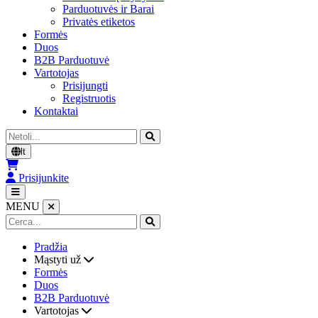
Parduotuvės ir Barai
Privatės etiketos
Formės
Duos
B2B Parduotuvė
Vartotojas
Prisijungti
Registruotis
Kontaktai
Cerca
lt
Prisijunkite
MENU
Pradžia
Mąstyti už
Formės
Duos
B2B Parduotuvė
Vartotojas