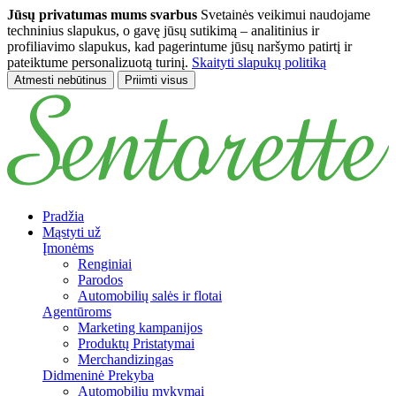
Jūsų privatumas mums svarbus
Svetainės veikimui naudojame
techninius slapukus, o gavę jūsų sutikimą – analitinius ir
profiliavimo slapukus, kad pagerintume jūsų naršymo patirtį ir
pateiktume personalizuotą turinį.
Skaityti slapukų politiką
Atmesti nebūtinus
Priimti visus
Pereiti prie pagrindinio turinio
Pradžia
Mąstyti už
Įmonėms
Renginiai
Parodos
Automobilių salės ir flotai
Agentūroms
Marketing kampanijos
Produktų Pristatymai
Merchandizingas
Didmeninė Prekyba
Automobilių mykymai