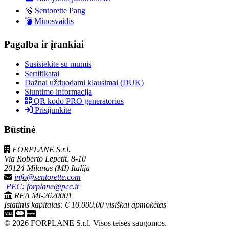
🫧 Sentorette Pang
💣 Minosvaidis
Pagalba ir įrankiai
Susisiekite su mumis
Sertifikatai
Dažnai užduodami klausimai (DUK)
Siuntimo informacija
QR kodo PRO generatorius
Prisijunkite
Būstinė
FORPLANE S.r.l.
Via Roberto Lepetit, 8-10
20124 Milanas (MI) Italija
info@sentorette.com
PEC: forplane@pec.it
REA MI-2620001
Įstatinis kapitalas: € 10.000,00 visiškai apmokėtas
© 2026 FORPLANE S.r.l. Visos teisės saugomos.