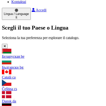
Kontaktai
Accedi
Lingua / Language
lt
Scegli il tuo Paese o Lingua
Seleziona la tua preferenza per esplorare il catalogo.
Беларуская
be
Български
bg
Català
ca
Čeština
cs
Dansk
da