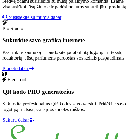
Nedvejodami susisiekite su mūsų palaikymo komanda. Esame
visapusiškai jūsų žinioje ir padėsime jums sukurti jūsų produktą.
Susisiekite su mumis dabar
Pro Studio
Sukurkite savo grafiką internete
Pasirinkite kauliuką ir naudokite patobulintą logotipų ir tekstų
redaktorių. Jūsų parfumeris paruoštas vos keliais paspaudimais.
Pradėti dabar
Free Tool
QR kodo PRO generatorius
Sukurkite profesionalius QR kodus savo verslui. Pridėkite savo
logotipą ir atsisiųskite juos didelės raiškos.
Sukurti dabar