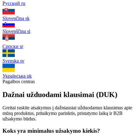
Русский
ru
Slovenčina
sk
Slovenščina
sl
Српски
sr
Svenska
sv
Українська
uk
Pagalbos centras
Dažnai užduodami klausimai (DUK)
Greitai raskite atsakymus į dažniausiai užduodamus klausimus apie
mūsų produktus, pritaikymo parinktis, pristatymo laiką ir B2B
užsakymo būdus.
Koks yra minimalus užsakymo kiekis?