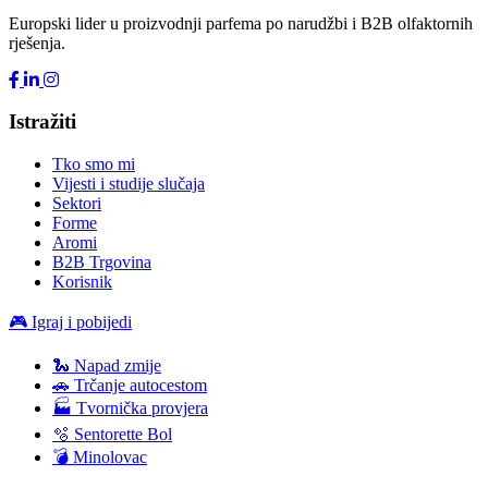
Europski lider u proizvodnji parfema po narudžbi i B2B olfaktornih
rješenja.
Istražiti
Tko smo mi
Vijesti i studije slučaja
Sektori
Forme
Aromi
B2B Trgovina
Korisnik
🎮 Igraj i pobijedi
🐍 Napad zmije
🚗 Trčanje autocestom
🏭 Tvornička provjera
🫧 Sentorette Bol
💣 Minolovac