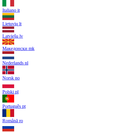
Italiano
it
Lietuvių
lt
Latviešu
lv
Македонски
mk
Nederlands
nl
Norsk
no
Polski
pl
Português
pt
Română
ro