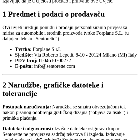
izjavljuje da je u cijelosti pročitao i prihvatio ove Uvjete.
1
Predmet i podaci o prodavaču
Ovi uvjeti uređuju ponudu i prodaju personaliziranih privjesaka
mirisa za automobile i srodnih proizvoda tvrtke Forplane S.L. (u
daljnjem tekstu "Sentorette").
Tvrtka:
Forplane S.r.L
Sjedište:
Via Roberto Lepetit, 8-10 - 20124 Milano (MI) Italy
PDV broj:
IT04610700272
E-pošta:
info@sentorette.com
2
Narudžbe, grafičke datoteke i
tolerancije
Postupak naručivanja:
Narudžba se smatra obvezujućom tek
nakon pisanog odobrenja grafičkog dizajna ("objava za tisak") i
primitka plaćanja.
Datoteke i odgovornost:
Izvršne datoteke osigurava kupac.
Sentorette ne provjerava sadržaj tekstova ili izgleda. Izdavanje
"odobrenja za ispis" oslobađa Sentorette svake odgovornosti za