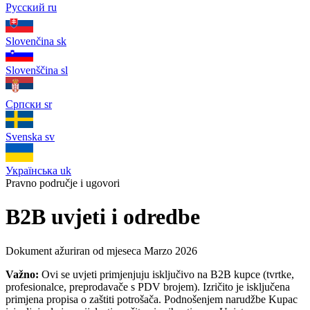
Русский
ru
Slovenčina
sk
Slovenščina
sl
Српски
sr
Svenska
sv
Українська
uk
Pravno područje i ugovori
B2B uvjeti i odredbe
Dokument ažuriran od mjeseca Marzo 2026
Važno:
Ovi se uvjeti primjenjuju isključivo na B2B kupce (tvrtke,
profesionalce, preprodavače s PDV brojem). Izričito je isključena
primjena propisa o zaštiti potrošača. Podnošenjem narudžbe Kupac