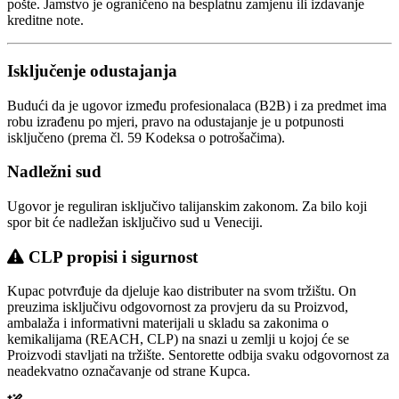
pošte. Jamstvo je ograničeno na besplatnu zamjenu ili izdavanje
kreditne note.
Isključenje odustajanja
Budući da je ugovor između profesionalaca (B2B) i za predmet ima
robu izrađenu po mjeri, pravo na odustajanje je u potpunosti
isključeno (prema čl. 59 Kodeksa o potrošačima).
Nadležni sud
Ugovor je reguliran isključivo talijanskim zakonom. Za bilo koji
spor bit će nadležan isključivo sud u Veneciji.
CLP propisi i sigurnost
Kupac potvrđuje da djeluje kao distributer na svom tržištu. On
preuzima isključivu odgovornost za provjeru da su Proizvod,
ambalaža i informativni materijali u skladu sa zakonima o
kemikalijama (REACH, CLP) na snazi u zemlji u kojoj će se
Proizvodi stavljati na tržište. Sentorette odbija svaku odgovornost za
neadekvatno označavanje od strane Kupca.