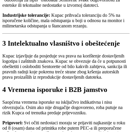
estetske ili tekstualne nedostatke u izvornoj datoteci.
Industrijske tolerancije:
Kupac prihvaća toleranciju do 5% na
isporučene količine, mala odstupanja u boji u odnosu na monitor i
milimetarska odstupanja u štancanom rezanju.
3
Intelektualno vlasništvo i obeštećenje
Kupac izjavljuje da posjeduje sva prava na korištenje dostavljenih
logotipa i zaštitnih znakova. Kupac se obvezuje da će u potpunosti
obeštetiti i osloboditi Sentorette od bilo kakvih zahtjeva, sankcija ili
pravnih radnji koje pokrenu treće strane zbog kršenja autorskih
prava proizašlih iz reprodukcije dostavljenih datoteka.
4
Vremena isporuke i B2B jamstvo
Saopćena vremena isporuke su isključivo indikativna i nisu
obvezujuća. Osim ako nije drugačije dogovoreno, roba putuje na
rizik Kupca od trenutka predaje prijevozniku.
Prigovori:
Svi očiti nedostaci moraju se prijaviti najkasnije u roku
od 8 (osam) dana od primitka robe putem PEC-a ili preporučene