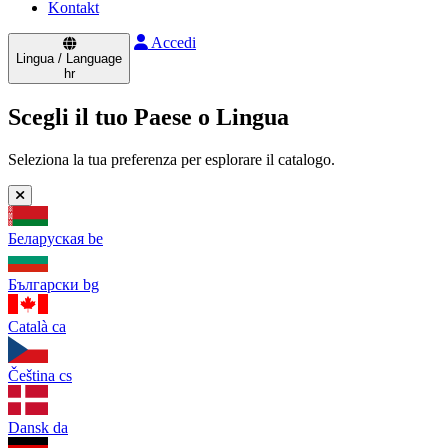
Kontakt
Accedi
Lingua / Language
hr
Scegli il tuo Paese o Lingua
Seleziona la tua preferenza per esplorare il catalogo.
Беларуская
be
Български
bg
Català
ca
Čeština
cs
Dansk
da