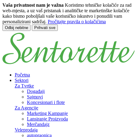
Vaša privatnost nam je važna
Koristimo tehničke kolačiće za rad
web-mjesta, a uz vaš pristanak i analitičke te marketinške kolačiće
kako bismo poboljšali vaše korisničko iskustvo i ponudili vam
personalizirani sadržaj.
Pročitajte pravila o kolačićima
Odbij nebitne
Prihvati sve
Prijeđi na glavni sadržaj
Početna
Sektori
Za Tvrtke
Događaji
Sajmovi
Koncesionari i flote
Za Agencije
Marketing Kampanje
Lansiranje Proizvoda
Merčandajz
Veleprodaja
autopraonica