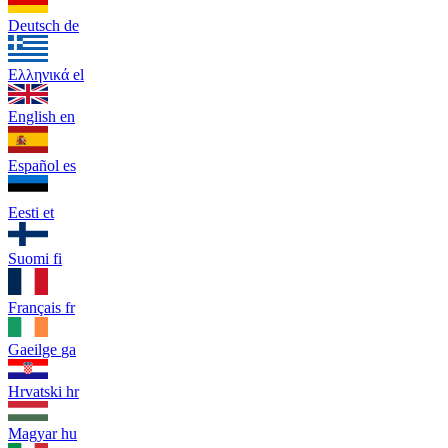
Deutsch
de
Ελληνικά
el
English
en
Español
es
Eesti
et
Suomi
fi
Français
fr
Gaeilge
ga
Hrvatski
hr
Magyar
hu