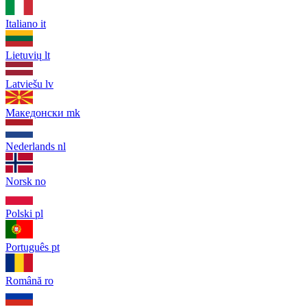
Italiano
it
Lietuvių
lt
Latviešu
lv
Македонски
mk
Nederlands
nl
Norsk
no
Polski
pl
Português
pt
Română
ro