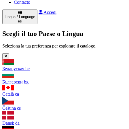
Contacto
Accedi
Lingua / Language
es
Scegli il tuo Paese o Lingua
Seleziona la tua preferenza per esplorare il catalogo.
Беларуская
be
Български
bg
Català
ca
Čeština
cs
Dansk
da