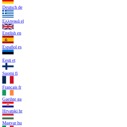
Deutsch
de
Ελληνικά
el
English
en
Español
es
Eesti
et
Suomi
fi
Français
fr
Gaeilge
ga
Hrvatski
hr
Magyar
hu