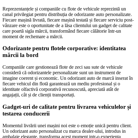
Reprezentanțele și companiile cu flote de vehicule reprezintă un
canal privilegiat pentru distribuția de odorizante auto personalizate.
Fiecare mașină livrată, fiecare mașină testată și fiecare serviciu post-
vânzare este o oportunitate de a lăsa clientului un gadget de calitate
care poartă sigla mărcii, transformând fiecare călătorie într-un
moment de rechemare a mărcii.
Odorizante pentru flotele corporative: identitatea
mărcii la bord
Companiile care gestionează flote de zeci sau sute de vehicule
consideră că odorizantele personalizate sunt un instrument de
imagine coerent și economic. Un odorizant auto de marcă inserat în
fiecare vehicul din flotă garantează un mediu profesional și o
identitate olfactivă corporativă recunoscută, apreciată atât de
angajații, cât și de clienții transportați.
Gadget-uri de calitate pentru livrarea vehiculelor și
testarea conducerii
Momentul livrării unei mașini noi este o emoție unică pentru client.
Un odorizant auto personalizat cu marca dealer-ului, introdus in
ambalaje elegante, transforma acest moment intr-o experienta