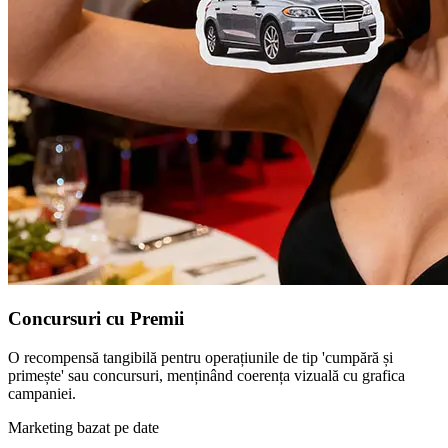
Concursuri cu Premii
O recompensă tangibilă pentru operațiunile de tip 'cumpără și
primește' sau concursuri, menținând coerența vizuală cu grafica
campaniei.
Marketing bazat pe date