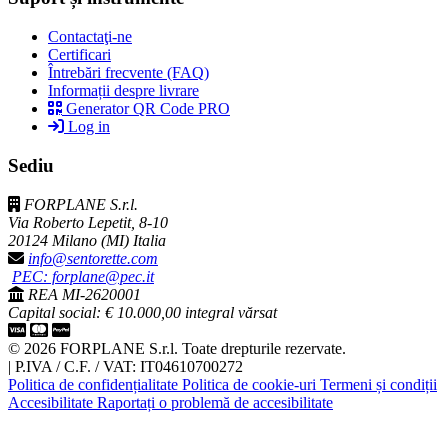
Contactaţi-ne
Certificari
Întrebări frecvente (FAQ)
Informații despre livrare
Generator QR Code PRO
Log in
Sediu
FORPLANE S.r.l.
Via Roberto Lepetit, 8-10
20124 Milano (MI) Italia
info@sentorette.com
PEC: forplane@pec.it
REA MI-2620001
Capital social: € 10.000,00 integral vărsat
© 2026 FORPLANE S.r.l. Toate drepturile rezervate.
|
P.IVA / C.F. / VAT: IT04610700272
Politica de confidențialitate
Politica de cookie-uri
Termeni și condiții
Accesibilitate
Raportați o problemă de accesibilitate