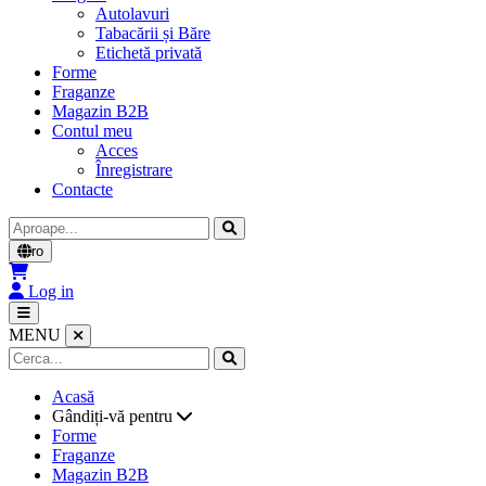
Autolavuri
Tabacării și Băre
Etichetă privată
Forme
Fraganze
Magazin B2B
Contul meu
Acces
Înregistrare
Contacte
Cerca
ro
Log in
MENU
Acasă
Gândiți-vă pentru
Forme
Fraganze
Magazin B2B