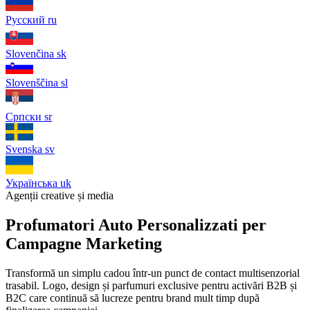
Русский
ru
Slovenčina
sk
Slovenščina
sl
Српски
sr
Svenska
sv
Українська
uk
Agenții creative și media
Profumatori Auto Personalizzati per
Campagne Marketing
Transformă un simplu cadou într-un punct de contact multisenzorial
trasabil. Logo, design și parfumuri exclusive pentru activări B2B și
B2C care continuă să lucreze pentru brand mult timp după