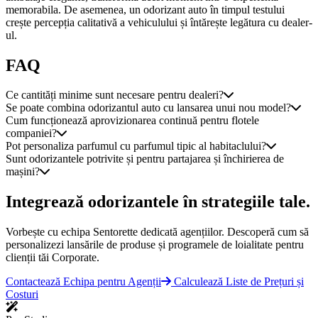
memorabila. De asemenea, un odorizant auto în timpul testului
crește percepția calitativă a vehiculului și întărește legătura cu dealer-
ul.
FAQ
Ce cantități minime sunt necesare pentru dealeri?
Se poate combina odorizantul auto cu lansarea unui nou model?
Cum funcționează aprovizionarea continuă pentru flotele
companiei?
Pot personaliza parfumul cu parfumul tipic al habitaclului?
Sunt odorizantele potrivite și pentru partajarea și închirierea de
mașini?
Integrează odorizantele în strategiile tale.
Vorbește cu echipa Sentorette dedicată agențiilor. Descoperă cum să
personalizezi lansările de produse și programele de loialitate pentru
clienții tăi Corporate.
Contactează Echipa pentru Agenții
Calculează Liste de Prețuri și
Costuri