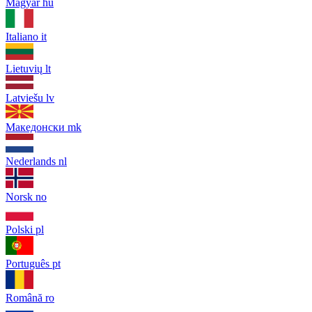
Magyar
hu
Italiano
it
Lietuvių
lt
Latviešu
lv
Македонски
mk
Nederlands
nl
Norsk
no
Polski
pl
Português
pt
Română
ro