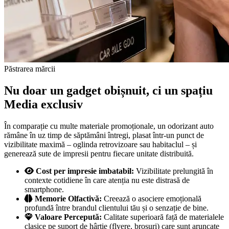
Păstrarea mărcii
Nu doar un gadget obișnuit, ci un spațiu
Media exclusiv
În comparație cu multe materiale promoționale, un odorizant auto
rămâne în uz timp de săptămâni întregi, plasat într-un punct de
vizibilitate maximă – oglinda retrovizoare sau habitaclul – și
generează sute de impresii pentru fiecare unitate distribuită.
Cost per impresie imbatabil:
Vizibilitate prelungită în
contexte cotidiene în care atenția nu este distrasă de
smartphone.
Memorie Olfactivă:
Creează o asociere emoțională
profundă între brandul clientului tău și o senzație de bine.
Valoare Percepută:
Calitate superioară față de materialele
clasice pe suport de hârtie (flyere, broșuri) care sunt aruncate