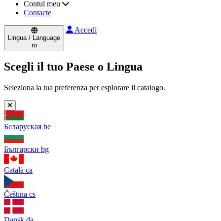
Contul meu
Contacte
Accedi
Lingua / Language
ro
Scegli il tuo Paese o Lingua
Seleziona la tua preferenza per esplorare il catalogo.
Беларуская
be
Български
bg
Català
ca
Čeština
cs
Dansk
da