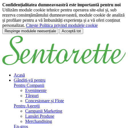
Confidențialitatea dumneavoastră este importantă pentru noi
Utilizăm module cookie tehnice pentru operarea site-ului și, sub
rezerva consimțământului dumneavoastră, module cookie de analiză
și profilare pentru a vă îmbunătăți experiența și a vă oferi conținut
personalizat.
Citește Politica privind modulele cookie
Respinge modulele neesențiale
Acceptă tot
Treci la conținutul principal
Acasă
Gândiți-vă pentru
Pentru Companii
Evenimente
Târguri
Concesionare și Flote
Pentru Agenții
Campanii Marketing
Lansări Produse
Merchandising
En-gros