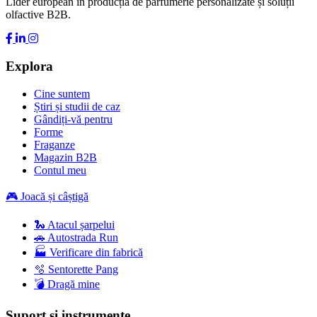
Lider european în producția de parfumerie personalizate și soluții
olfactive B2B.
Explora
Cine suntem
Știri și studii de caz
Gândiți-vă pentru
Forme
Fraganze
Magazin B2B
Contul meu
🎮 Joacă și câștigă
🐍 Atacul șarpelui
🚗 Autostrada Run
🏭 Verificare din fabrică
🫧 Sentorette Pang
💣 Dragă mine
Suport și instrumente