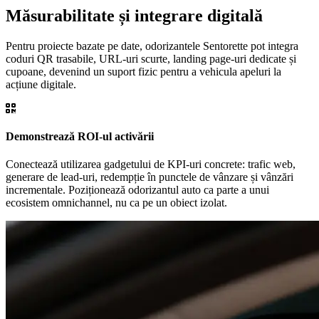
Măsurabilitate și integrare digitală
Pentru proiecte bazate pe date, odorizantele Sentorette pot integra
coduri QR trasabile, URL-uri scurte, landing page-uri dedicate și
cupoane, devenind un suport fizic pentru a vehicula apeluri la
acțiune digitale.
Demonstrează ROI-ul activării
Conectează utilizarea gadgetului de KPI-uri concrete: trafic web,
generare de lead-uri, redempție în punctele de vânzare și vânzări
incrementale. Poziționează odorizantul auto ca parte a unui
ecosistem omnichannel, nu ca pe un obiect izolat.