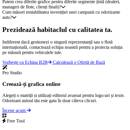
Putem crea diferite grafice pentru diferite segmente țintă (dealeri,
manageri de flote, clienți finali)?
Cum măsori rentabilitatea investiției unei campanii cu odorizante
auto?
Prezidează habitaclul cu calitatea ta.
Indiferent dacă gestionezi o singură reprezentanță sau o flotă
internațională, contactează echipa noastră pentru a proiecta soluția
pe măsură pentru vehiculele tale.
Vorbește cu Echipa B2B
Calculează o Ofertă de Bază
Pro Studio
Creează-ți grafica online
Alegeți o matriță și utilizați editorul avansat pentru logo-uri și texte.
Odorizant autoul tău este gata în doar câteva clicuri.
Începe acum
Free Tool