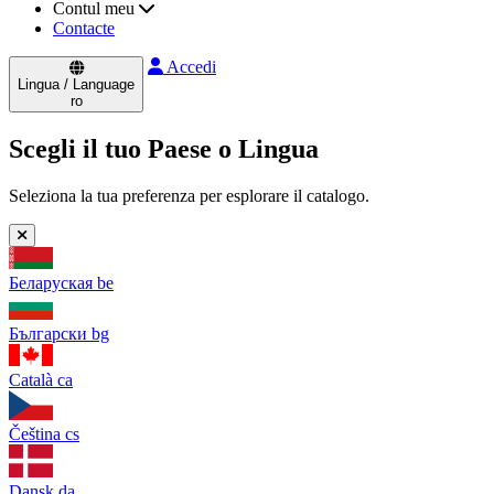
Contul meu
Contacte
Accedi
Lingua / Language
ro
Scegli il tuo Paese o Lingua
Seleziona la tua preferenza per esplorare il catalogo.
Беларуская
be
Български
bg
Català
ca
Čeština
cs
Dansk
da