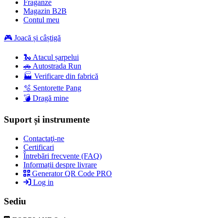
Fraganze
Magazin B2B
Contul meu
🎮 Joacă și câștigă
🐍 Atacul șarpelui
🚗 Autostrada Run
🏭 Verificare din fabrică
🫧 Sentorette Pang
💣 Dragă mine
Suport și instrumente
Contactaţi-ne
Certificari
Întrebări frecvente (FAQ)
Informații despre livrare
Generator QR Code PRO
Log in
Sediu