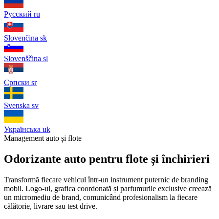
Русский
ru
Slovenčina
sk
Slovenščina
sl
Српски
sr
Svenska
sv
Українська
uk
Management auto și flote
Odorizante auto pentru flote și închirieri
Transformă fiecare vehicul într-un instrument puternic de branding
mobil. Logo-ul, grafica coordonată și parfumurile exclusive creează
un micromediu de brand, comunicând profesionalism la fiecare
călătorie, livrare sau test drive.