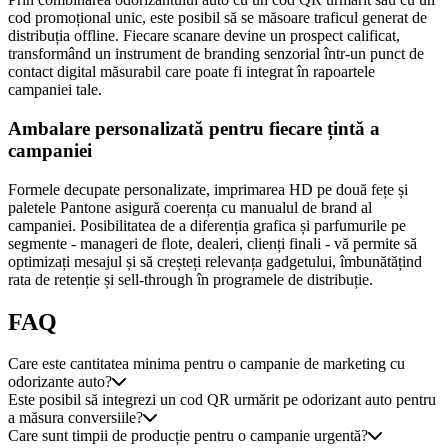
cod promoțional unic, este posibil să se măsoare traficul generat de
distribuția offline. Fiecare scanare devine un prospect calificat,
transformând un instrument de branding senzorial într-un punct de
contact digital măsurabil care poate fi integrat în rapoartele
campaniei tale.
Ambalare personalizată pentru fiecare țintă a
campaniei
Formele decupate personalizate, imprimarea HD pe două fețe și
paletele Pantone asigură coerența cu manualul de brand al
campaniei. Posibilitatea de a diferenția grafica și parfumurile pe
segmente - manageri de flote, dealeri, clienți finali - vă permite să
optimizați mesajul și să creșteți relevanța gadgetului, îmbunătățind
rata de retenție și sell-through în programele de distribuție.
FAQ
Care este cantitatea minima pentru o campanie de marketing cu
odorizante auto?
Este posibil să integrezi un cod QR urmărit pe odorizant auto pentru
a măsura conversiile?
Care sunt timpii de producție pentru o campanie urgentă?