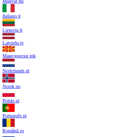
Magyar
hu
Italiano
it
Lietuvių
lt
Latviešu
lv
Македонски
mk
Nederlands
nl
Norsk
no
Polski
pl
Português
pt
Română
ro