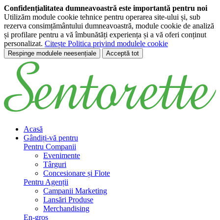
Confidențialitatea dumneavoastră este importantă pentru noi
Utilizăm module cookie tehnice pentru operarea site-ului și, sub
rezerva consimțământului dumneavoastră, module cookie de analiză
și profilare pentru a vă îmbunătăți experiența și a vă oferi conținut
personalizat.
Citește Politica privind modulele cookie
Respinge modulele neesențiale
Acceptă tot
Treci la conținutul principal
Acasă
Gândiți-vă pentru
Pentru Companii
Evenimente
Târguri
Concesionare și Flote
Pentru Agenții
Campanii Marketing
Lansări Produse
Merchandising
En-gros