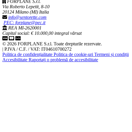
FORPLANE S.r.l.
Via Roberto Lepetit, 8-10
20124 Milano (MI) Italia
info@sentorette.com
PEC: forplane@pec.it
REA MI-2620001
Capital social: € 10.000,00 integral vărsat
© 2026 FORPLANE S.r.l. Toate drepturile rezervate.
|
P.IVA / C.F. / VAT: IT04610700272
Politica de confidențialitate
Politica de cookie-uri
Termeni și condiții
Accesibilitate
Raportați o problemă de accesibilitate