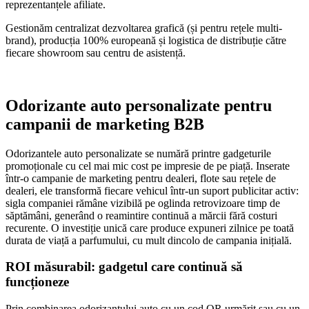
reprezentanțele afiliate.
Gestionăm centralizat dezvoltarea grafică (și pentru rețele multi-
brand), producția 100% europeană și logistica de distribuție către
fiecare showroom sau centru de asistență.
Odorizante auto personalizate pentru
campanii de marketing B2B
Odorizantele auto personalizate se numără printre gadgeturile
promoționale cu cel mai mic cost pe impresie de pe piață. Inserate
într-o campanie de marketing pentru dealeri, flote sau rețele de
dealeri, ele transformă fiecare vehicul într-un suport publicitar activ:
sigla companiei rămâne vizibilă pe oglinda retrovizoare timp de
săptămâni, generând o reamintire continuă a mărcii fără costuri
recurente. O investiție unică care produce expuneri zilnice pe toată
durata de viață a parfumului, cu mult dincolo de campania inițială.
ROI măsurabil: gadgetul care continuă să
funcționeze
Prin combinarea odorizantului auto cu un cod QR urmărit sau cu un