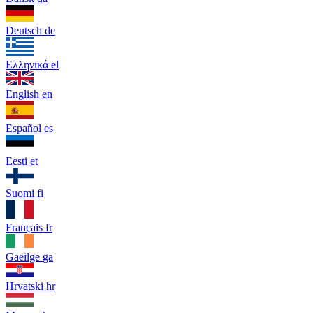
Deutsch
de
Ελληνικά
el
English
en
Español
es
Eesti
et
Suomi
fi
Français
fr
Gaeilge
ga
Hrvatski
hr