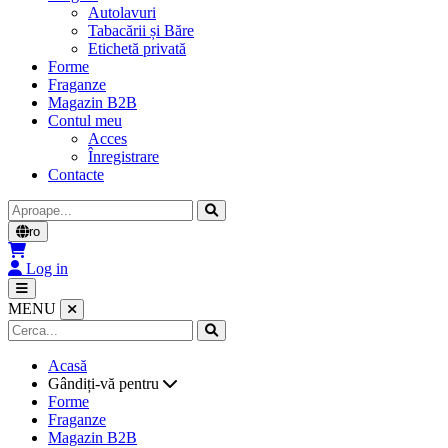
Autolavuri
Tabacării și Băre
Etichetă privată
Forme
Fraganze
Magazin B2B
Contul meu
Acces
Înregistrare
Contacte
Cerca
ro
Log in
MENU
Acasă
Gândiți-vă pentru
Forme
Fraganze
Magazin B2B