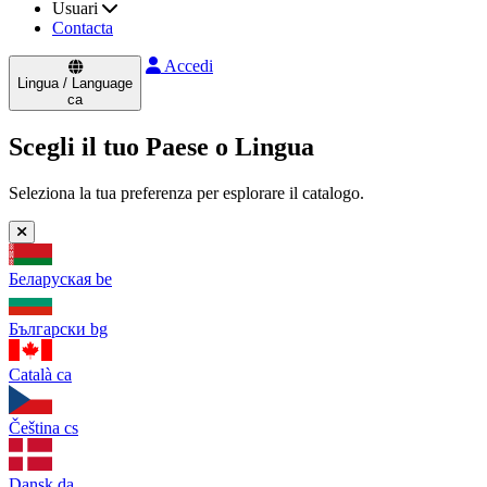
Usuari
Contacta
Accedi
Lingua / Language
ca
Scegli il tuo Paese o Lingua
Seleziona la tua preferenza per esplorare il catalogo.
Беларуская
be
Български
bg
Català
ca
Čeština
cs
Dansk
da