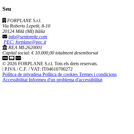
Seu
FORPLANE S.r.l.
Via Roberto Lepetit, 8-10
20124 Milà (MI) Itàlia
info@sentorette.com
PEC: forplane@pec.it
REA MI-2620001
Capital social: € 10.000,00 totalment desemborsat
© 2026 FORPLANE S.r.l. Tots els drets reservats.
|
P.IVA / C.F. / VAT: IT04610700272
Política de privadesa
Política de cookies
Termes i condicions
Accessibilitat
Informeu d'un problema d'accessibilitat