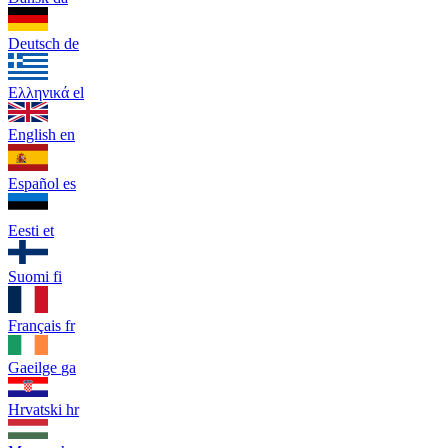
Deutsch
de
Ελληνικά
el
English
en
Español
es
Eesti
et
Suomi
fi
Français
fr
Gaeilge
ga
Hrvatski
hr