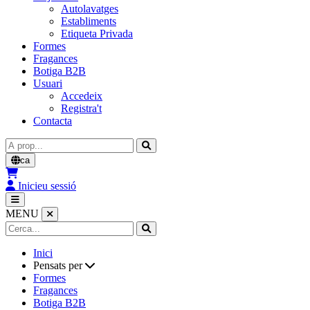
Autolavatges
Establiments
Etiqueta Privada
Formes
Fragances
Botiga B2B
Usuari
Accedeix
Registra't
Contacta
Cerca
ca
Inicieu sessió
MENU
Inici
Pensats per
Formes
Fragances
Botiga B2B