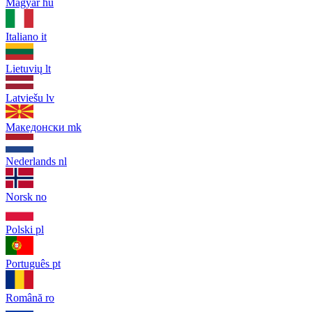
Magyar
hu
Italiano
it
Lietuvių
lt
Latviešu
lv
Македонски
mk
Nederlands
nl
Norsk
no
Polski
pl
Português
pt
Română
ro