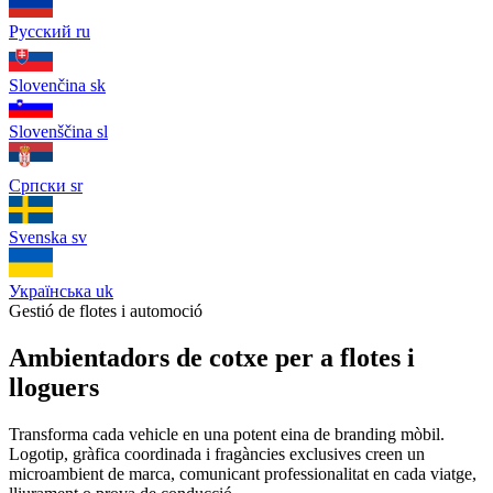
Русский
ru
Slovenčina
sk
Slovenščina
sl
Српски
sr
Svenska
sv
Українська
uk
Gestió de flotes i automoció
Ambientadors de cotxe per a flotes i
lloguers
Transforma cada vehicle en una potent eina de branding mòbil.
Logotip, gràfica coordinada i fragàncies exclusives creen un
microambient de marca, comunicant professionalitat en cada viatge,