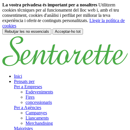
La vostra privadesa és important per a nosaltres
Utilitzem
cookies tècniques per al funcionament del lloc web i, amb el teu
consentiment, cookies d'anàlisi i perfilat per millorar la teva
experiència i oferir-te continguts personalitzats.
Llegir la política de
cookies
Rebutjar les no essencials
Acceptar-ho tot
Saltar al contingut principal
Inici
Pensats per
Per a Empreses
Esdeveniments
Fires
concessionaris
Per a Agències
Campanyes
Llançaments
Merchandising
Majoristes