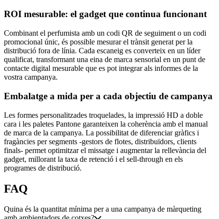
ROI mesurable: el gadget que continua funcionant
Combinant el perfumista amb un codi QR de seguiment o un codi
promocional únic, és possible mesurar el trànsit generat per la
distribució fora de línia. Cada escaneig es converteix en un líder
qualificat, transformant una eina de marca sensorial en un punt de
contacte digital mesurable que es pot integrar als informes de la
vostra campanya.
Embalatge a mida per a cada objectiu de campanya
Les formes personalitzades troquelades, la impressió HD a doble
cara i les paletes Pantone garanteixen la coherència amb el manual
de marca de la campanya. La possibilitat de diferenciar gràfics i
fragàncies per segments -gestors de flotes, distribuïdors, clients
finals- permet optimitzar el missatge i augmentar la rellevància del
gadget, millorant la taxa de retenció i el sell-through en els
programes de distribució.
FAQ
Quina és la quantitat mínima per a una campanya de màrqueting
amb ambientadors de cotxes?