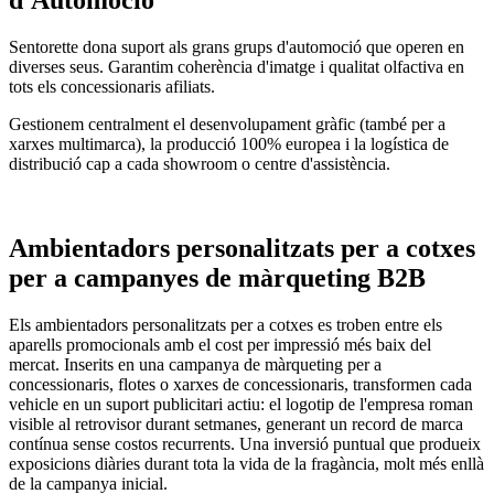
d'Automoció
Sentorette dona suport als grans grups d'automoció que operen en
diverses seus. Garantim coherència d'imatge i qualitat olfactiva en
tots els concessionaris afiliats.
Gestionem centralment el desenvolupament gràfic (també per a
xarxes multimarca), la producció 100% europea i la logística de
distribució cap a cada showroom o centre d'assistència.
Ambientadors personalitzats per a cotxes
per a campanyes de màrqueting B2B
Els ambientadors personalitzats per a cotxes es troben entre els
aparells promocionals amb el cost per impressió més baix del
mercat. Inserits en una campanya de màrqueting per a
concessionaris, flotes o xarxes de concessionaris, transformen cada
vehicle en un suport publicitari actiu: el logotip de l'empresa roman
visible al retrovisor durant setmanes, generant un record de marca
contínua sense costos recurrents. Una inversió puntual que produeix
exposicions diàries durant tota la vida de la fragància, molt més enllà
de la campanya inicial.