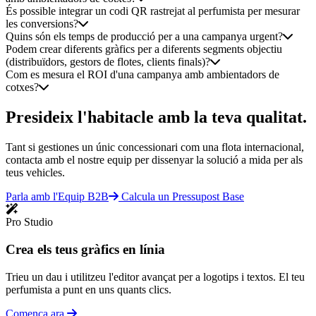
És possible integrar un codi QR rastrejat al perfumista per mesurar
les conversions?
Quins són els temps de producció per a una campanya urgent?
Podem crear diferents gràfics per a diferents segments objectiu
(distribuïdors, gestors de flotes, clients finals)?
Com es mesura el ROI d'una campanya amb ambientadors de
cotxes?
Presideix l'habitacle amb la teva qualitat.
Tant si gestiones un únic concessionari com una flota internacional,
contacta amb el nostre equip per dissenyar la solució a mida per als
teus vehicles.
Parla amb l'Equip B2B
Calcula un Pressupost Base
Pro Studio
Crea els teus gràfics en línia
Trieu un dau i utilitzeu l'editor avançat per a logotips i textos. El teu
perfumista a punt en uns quants clics.
Comença ara