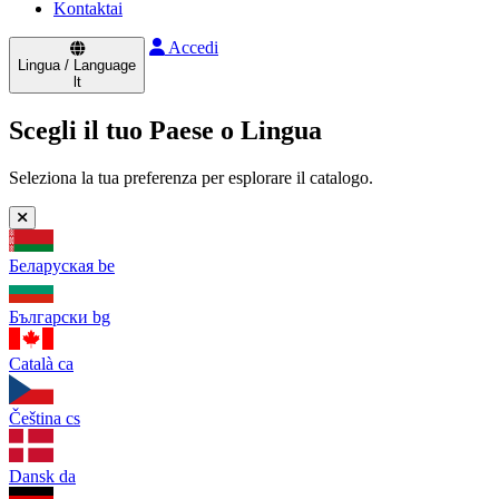
Kontaktai
Accedi
Lingua / Language
lt
Scegli il tuo Paese o Lingua
Seleziona la tua preferenza per esplorare il catalogo.
Беларуская
be
Български
bg
Català
ca
Čeština
cs
Dansk
da