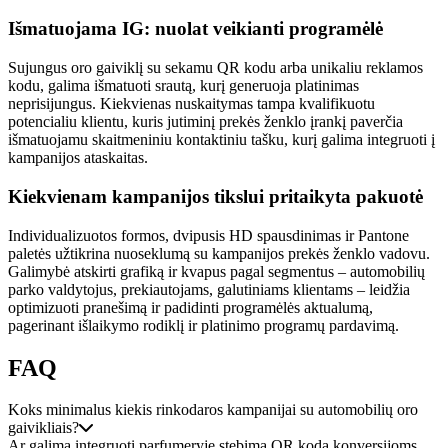
Išmatuojama IG: nuolat veikianti programėlė
Sujungus oro gaiviklį su sekamu QR kodu arba unikaliu reklamos
kodu, galima išmatuoti srautą, kurį generuoja platinimas
neprisijungus. Kiekvienas nuskaitymas tampa kvalifikuotu
potencialiu klientu, kuris jutiminį prekės ženklo įrankį paverčia
išmatuojamu skaitmeniniu kontaktiniu tašku, kurį galima integruoti į
kampanijos ataskaitas.
Kiekvienam kampanijos tikslui pritaikyta pakuotė
Individualizuotos formos, dvipusis HD spausdinimas ir Pantone
paletės užtikrina nuoseklumą su kampanijos prekės ženklo vadovu.
Galimybė atskirti grafiką ir kvapus pagal segmentus – automobilių
parko valdytojus, prekiautojams, galutiniams klientams – leidžia
optimizuoti pranešimą ir padidinti programėlės aktualumą,
pagerinant išlaikymo rodiklį ir platinimo programų pardavimą.
FAQ
Koks minimalus kiekis rinkodaros kampanijai su automobilių oro
gaivikliais?
Ar galima integruoti parfumeryje stebimą QR kodą konversijoms