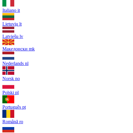
Italiano
it
Lietuvių
lt
Latviešu
lv
Македонски
mk
Nederlands
nl
Norsk
no
Polski
pl
Português
pt
Română
ro