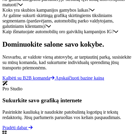
matuoti?
Koks yra skubios kampanijos gamybos laikas?
Ar galime sukurti skirtingą grafiką skirtingiems tiksliniams
segmentams (pardavėjams, automobilių parko valdytojams,
galutiniams klientams)?
Kaip išmatuojate automobilių oro gaiviklių kampanijos IG?
Dominuokite salone savo kokybe.
Nesvarbu, ar valdote vieną atstovybę, ar tarptautinį parką, susisiekite
su mūsų komanda, kad sukurtume individualų sprendimą jūsų
transporto priemonėms.
Kalbėti su B2B komanda
Apskaičiuoti bazinę kainą
Pro Studio
Sukurkite savo grafiką internete
Pasirinkite kauliuką ir naudokite patobulintą logotipų ir tekstų
redaktorių. Jūsų parfumeris paruoštas vos keliais paspaudimais.
Pradėti dabar