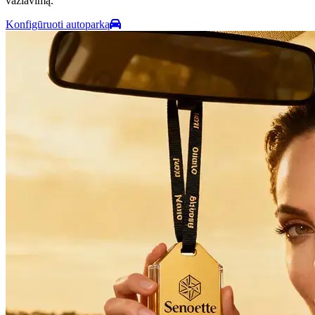
važiavimą.
Konfigūruoti autoparką