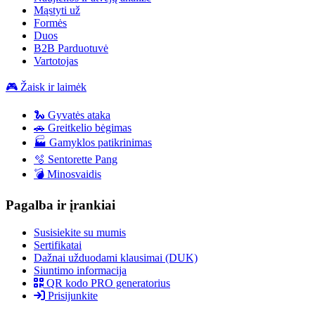
Mąstyti už
Formės
Duos
B2B Parduotuvė
Vartotojas
🎮 Žaisk ir laimėk
🐍 Gyvatės ataka
🚗 Greitkelio bėgimas
🏭 Gamyklos patikrinimas
🫧 Sentorette Pang
💣 Minosvaidis
Pagalba ir įrankiai
Susisiekite su mumis
Sertifikatai
Dažnai užduodami klausimai (DUK)
Siuntimo informacija
QR kodo PRO generatorius
Prisijunkite