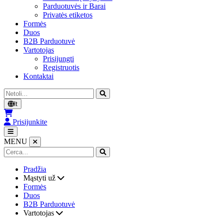
Parduotuvės ir Barai
Privatės etiketos
Formės
Duos
B2B Parduotuvė
Vartotojas
Prisijungti
Registruotis
Kontaktai
Cerca
lt
Prisijunkite
MENU
Pradžia
Mąstyti už
Formės
Duos
B2B Parduotuvė
Vartotojas