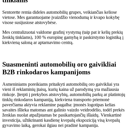
tinklams
Sentorette remia dideles automobilių grupes, veikiančias keliose
vietose. Mes garantuojame įvaizdžio vienodumą ir kvapo kokybę
visose susijusiose atstovybėse.
Mes centralizuotai valdome grafinį vystymą (taip pat ir kelių prekių
ženklų tinklams), 100 % europinę gamybą ir paskirstymo logistiką į
kiekvieną saloną ar aptarnavimo centrą.
Suasmeninti automobilių oro gaivikliai
B2B rinkodaros kampanijoms
Asmeniniams poreikiams pritaikyti automobilių oro gaivikliai yra
vieni iš reklaminių įtaisų, kurių kaina už parodymą yra mažiausia
rinkoje. Įterpti į prekybos atstovybių, automobilių parkų ar platintojų
tinklų rinkodaros kampaniją, kiekviena transporto priemonė
paverčiama aktyvia reklamine pagalba: įmonės logotipas kelias
savaites išlieka matomas ant galinio vaizdo veidrodėlio, todėl prekės
ženklas nuolat atpažįstamas be pasikartojančių išlaidų. Vienkartinė
investicija, užtikrinanti kasdienę kvepalų ekspoziciją visą kvepalų
gyvavimo laiką, gerokai ilgiau nei pradinė kampanija.