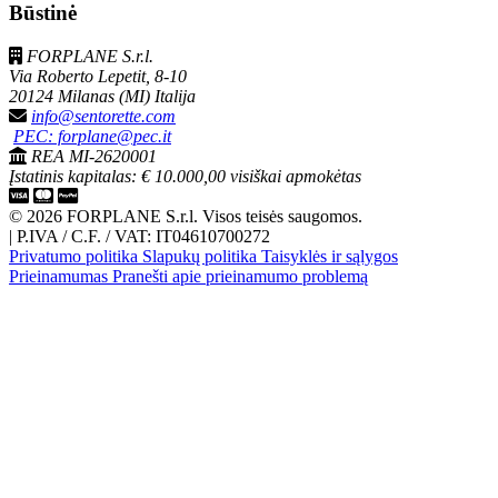
Būstinė
FORPLANE S.r.l.
Via Roberto Lepetit, 8-10
20124 Milanas (MI) Italija
info@sentorette.com
PEC: forplane@pec.it
REA MI-2620001
Įstatinis kapitalas: € 10.000,00 visiškai apmokėtas
© 2026 FORPLANE S.r.l. Visos teisės saugomos.
|
P.IVA / C.F. / VAT: IT04610700272
Privatumo politika
Slapukų politika
Taisyklės ir sąlygos
Prieinamumas
Pranešti apie prieinamumo problemą