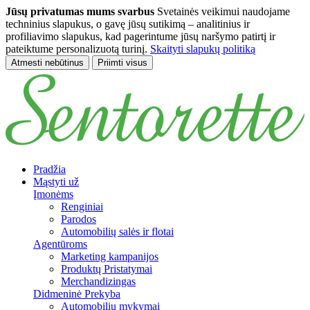
Jūsų privatumas mums svarbus
Svetainės veikimui naudojame
techninius slapukus, o gavę jūsų sutikimą – analitinius ir
profiliavimo slapukus, kad pagerintume jūsų naršymo patirtį ir
pateiktume personalizuotą turinį.
Skaityti slapukų politiką
Atmesti nebūtinus
Priimti visus
Pereiti prie pagrindinio turinio
Pradžia
Mąstyti už
Įmonėms
Renginiai
Parodos
Automobilių salės ir flotai
Agentūroms
Marketing kampanijos
Produktų Pristatymai
Merchandizingas
Didmeninė Prekyba
Automobilių mykymai