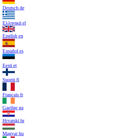
Deutsch
de
Ελληνικά
el
English
en
Español
es
Eesti
et
Suomi
fi
Français
fr
Gaeilge
ga
Hrvatski
hr
Magyar
hu