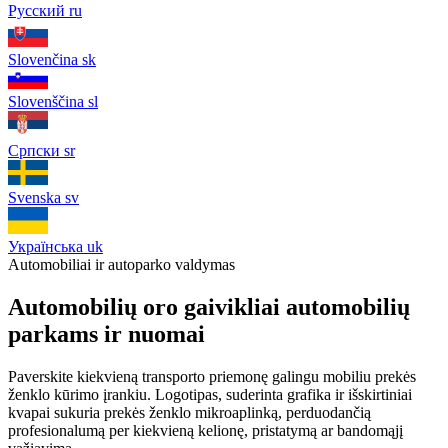
Русский
ru
Slovenčina
sk
Slovenščina
sl
Српски
sr
Svenska
sv
Українська
uk
Automobiliai ir autoparko valdymas
Automobilių oro gaivikliai automobilių
parkams ir nuomai
Paverskite kiekvieną transporto priemonę galingu mobiliu prekės
ženklo kūrimo įrankiu. Logotipas, suderinta grafika ir išskirtiniai
kvapai sukuria prekės ženklo mikroaplinką, perduodančią
profesionalumą per kiekvieną kelionę, pristatymą ar bandomąjį