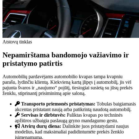
Atstovų tinklas
Nepamirštama bandomojo važiavimo ir
pristatymo patirtis
Automobilių pardavėjams automobilio kvapas tampa kvapniu
parašu, lydinčiu klientą. Kiekvieną kartą įlipęs į automobilį, jis vėl
pajunta švaros ir „naujumo“ pojūtį, tiesiogiai susietą su jūsų prekės
ženklu, stiprinantį prisiminimą apie saloną.
Transporto priemonės pristatymas:
Tobulas baigiamasis
akcentas pristatant naują arba patikrintą naudotą automobilį.
Servisas ir dirbtuvės:
Paliktas kvapas po techninės
apžiūros užbaigia paslaugą gryno mandagumo gestu.
Atvirų durų diena:
Dalinkite juos pristatydami naujus
modelius, kad maksimaliai padidintumėte prekės ženklo
įsimenamumą.