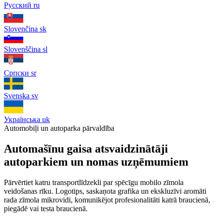
Русский
ru
Slovenčina
sk
Slovenščina
sl
Српски
sr
Svenska
sv
Українська
uk
Automobiļi un autoparka pārvaldība
Automašīnu gaisa atsvaidzinātāji
autoparkiem un nomas uzņēmumiem
Pārvērtiet katru transportlīdzekli par spēcīgu mobilo zīmola
veidošanas rīku. Logotips, saskaņota grafika un ekskluzīvi aromāti
rada zīmola mikrovidi, komunikējot profesionalitāti katrā braucienā,
piegādē vai testa braucienā.