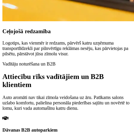
Ceļojošā redzamība
Logotips, kas vienmēr ir redzams, pārvērš katru uzņēmuma
transportlīdzekli par pilnvērtīgu reklāmas nesēju, kas pārvietojas pa
pilsētu, pārstāvot jūsu zīmolu visur.
Vadītāju noturēšana un B2B
Attiecību rīks vadītājiem un B2B
klientiem
Auto aromāti nav tikai zīmola veidošana uz āru. Patīkams salons
uzlabo komfortu, palielina personāla piederības sajūtu un novērtē to
lomu, kuri vada automašīnu katru dienu.
Dāvanas B2B autoparkiem