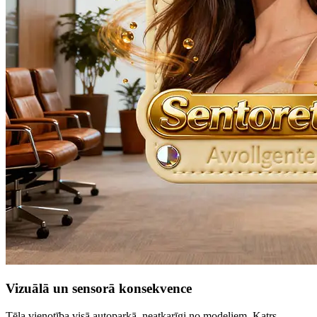
Vizuālā un sensorā konsekvence
Tēla vienotība visā autoparkā, neatkarīgi no modeļiem. Katrs