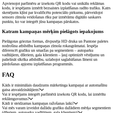
Apvienojot parfimēru ar izsekotu QR kodu vai unikālu reklāmas
kodu, ir iespējams izmērīt bezsaistes izplatīšanas radīto trafiku. Katrs
skenējums kļūst par kvalificētu potenciālo pirkumu, pārveidojot
sensoro zīmola veidošanas rīku par izmērāmu digitālo saskares
punktu, ko var integrēt jūsu kampaņas pārskatos.
Katram kampaņas mērķim pielāgots iepakojums
Pielāgotas grieztas formas, divpusēja HD druka un Pantone paletes
nodrošina atbilstību kampaņas zīmola rokasgrāmatai. Iespēja
diferencēt grafiku un smaržas pa segmentiem – autoparku
vadītājiem, dīleriem, gala klientiem – ļauj optimizēt vēstījumu un
palielināt sīkrīka atbilstību, uzlabojot saglabāšanas līmeni un
pārdošanas apjomu izplatīšanas programmās.
FAQ
Kāds ir minimālais daudzums mārketinga kampaņai ar automašīnu
gaisa atsvaidzinātājiem?
Vai ir iespējams integrēt parfimērā izsekotu QR kodu, lai izmērītu
reklāmguvumus?
Kādi ir steidzamas kampaņas ražošanas laiki?
Vai mēs varam izveidot dažādu grafiku dažādiem mērķa segmentiem
(dīleriem, autoparku vadītājiem, gala klientiem)?