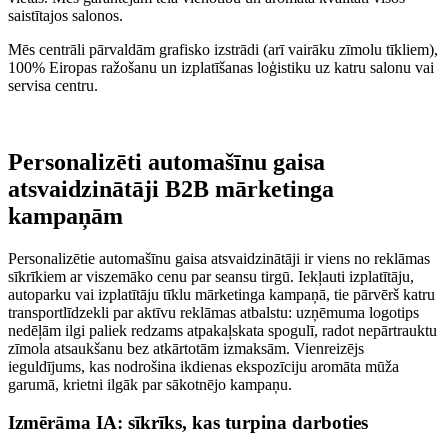
saistītajos salonos.
Mēs centrāli pārvaldām grafisko izstrādi (arī vairāku zīmolu tīkliem),
100% Eiropas ražošanu un izplatīšanas loģistiku uz katru salonu vai
servisa centru.
Personalizēti automašīnu gaisa
atsvaidzinātāji B2B mārketinga
kampaņām
Personalizētie automašīnu gaisa atsvaidzinātāji ir viens no reklāmas
sīkrīkiem ar viszemāko cenu par seansu tirgū. Iekļauti izplatītāju,
autoparku vai izplatītāju tīklu mārketinga kampaņā, tie pārvērš katru
transportlīdzekli par aktīvu reklāmas atbalstu: uzņēmuma logotips
nedēļām ilgi paliek redzams atpakaļskata spogulī, radot nepārtrauktu
zīmola atsaukšanu bez atkārtotām izmaksām. Vienreizējs
ieguldījums, kas nodrošina ikdienas ekspozīciju aromāta mūža
garumā, krietni ilgāk par sākotnējo kampaņu.
Izmērāma IA: sīkrīks, kas turpina darboties