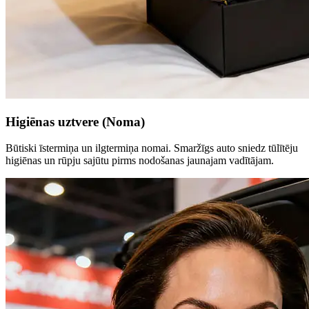
Higiēnas uztvere (Noma)
Būtiski īstermiņa un ilgtermiņa nomai. Smaržīgs auto sniedz tūlītēju
higiēnas un rūpju sajūtu pirms nodošanas jaunajam vadītājam.