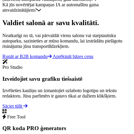
Kā jūs novērtējat kampaņas IA ar automašīnu gaisa
atsvaidzinātājiem?
Valdiet salonā ar savu kvalitāti.
Neatkarīgi no tā, vai pārvaldāt vienu salonu vai starptautisku
autoparku, sazinieties ar mūsu komandu, lai izstrādātu pielāgotu
risinājumu jūsu transportlīdzekļiem.
Runāt ar B2B komandu
Aprēķināt bāzes cenu
Pro Studio
Izveidojiet savu grafiku tiešsaistē
Izvēlieties kauliņu un izmantojiet uzlaboto logotipu un tekstu
redaktoru. Jūsu parfimērs ir gatavs tikai ar dažiem klikšķiem.
Sāciet tūlīt
Free Tool
QR koda PRO ģenerators