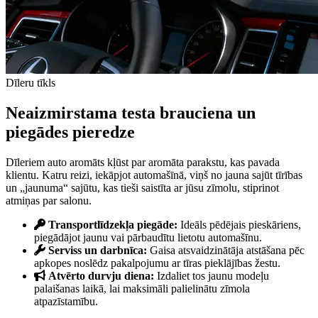
Dīleru tīkls
Neaizmirstama testa brauciena un
piegādes pieredze
Dīleriem auto aromāts kļūst par aromāta parakstu, kas pavada
klientu. Katru reizi, iekāpjot automašīnā, viņš no jauna sajūt tīrības
un „jaunuma“ sajūtu, kas tieši saistīta ar jūsu zīmolu, stiprinot
atmiņas par salonu.
Transportlīdzekļa piegāde:
Ideāls pēdējais pieskāriens,
piegādājot jaunu vai pārbaudītu lietotu automašīnu.
Serviss un darbnīca:
Gaisa atsvaidzinātāja atstāšana pēc
apkopes noslēdz pakalpojumu ar tīras pieklājības žestu.
Atvērto durvju diena:
Izdaliet tos jaunu modeļu
palaišanas laikā, lai maksimāli palielinātu zīmola
atpazīstamību.