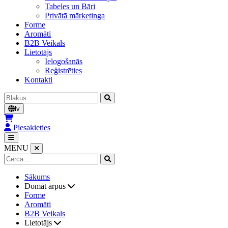
Tabeles un Bāri
Privātā mārketinga
Forme
Aromāti
B2B Veikals
Lietotājs
Ielogošanās
Reģistrēties
Kontakti
Cerca
lv
Piesakieties
MENU
Sākums
Domāt ārpus
Forme
Aromāti
B2B Veikals
Lietotājs