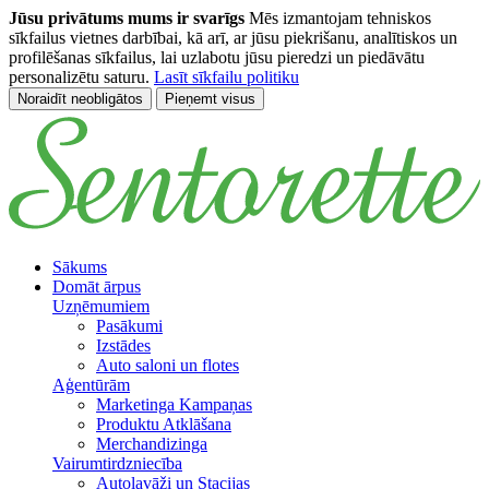
Jūsu privātums mums ir svarīgs
Mēs izmantojam tehniskos
sīkfailus vietnes darbībai, kā arī, ar jūsu piekrišanu, analītiskos un
profilēšanas sīkfailus, lai uzlabotu jūsu pieredzi un piedāvātu
personalizētu saturu.
Lasīt sīkfailu politiku
Noraidīt neobligātos
Pieņemt visus
Pāriet uz galveno saturu
Sākums
Domāt ārpus
Uzņēmumiem
Pasākumi
Izstādes
Auto saloni un flotes
Aģentūrām
Marketinga Kampaņas
Produktu Atklāšana
Merchandizinga
Vairumtirdzniecība
Autolavāži un Stacijas