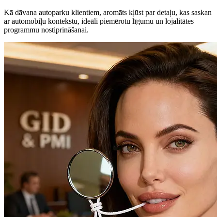
Kā dāvana autoparku klientiem, aromāts kļūst par detaļu, kas saskan
ar automobiļu kontekstu, ideāli piemērotu līgumu un lojalitātes
programmu nostiprināšanai.