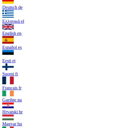
Deutsch
de
Ελληνικά
el
English
en
Español
es
Eesti
et
Suomi
fi
Français
fr
Gaeilge
ga
Hrvatski
hr
Magyar
hu