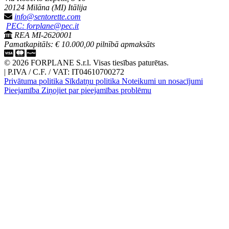
20124 Milāna (MI) Itālija
info@sentorette.com
PEC: forplane@pec.it
REA MI-2620001
Pamatkapitāls: € 10.000,00 pilnībā apmaksāts
© 2026 FORPLANE S.r.l. Visas tiesības paturētas.
|
P.IVA / C.F. / VAT: IT04610700272
Privātuma politika
Sīkdatņu politika
Noteikumi un nosacījumi
Pieejamība
Ziņojiet par pieejamības problēmu