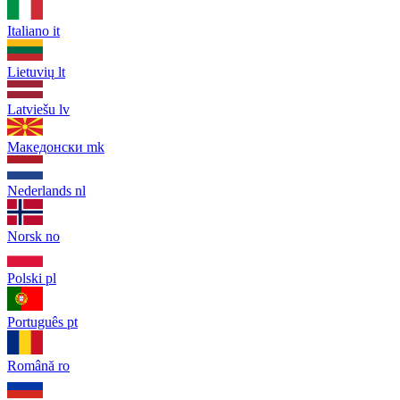
Italiano
it
Lietuvių
lt
Latviešu
lv
Македонски
mk
Nederlands
nl
Norsk
no
Polski
pl
Português
pt
Română
ro