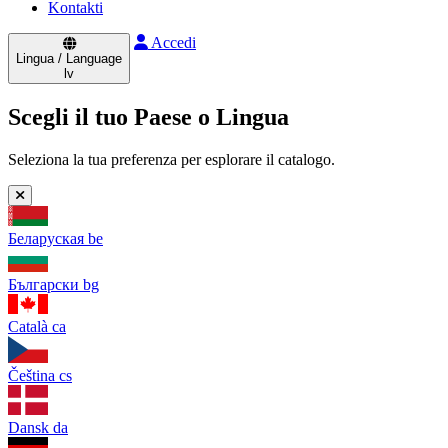
Kontakti
Accedi
Lingua / Language
lv
Scegli il tuo Paese o Lingua
Seleziona la tua preferenza per esplorare il catalogo.
Беларуская
be
Български
bg
Català
ca
Čeština
cs
Dansk
da