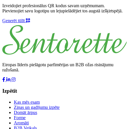
Izveidojiet profesionālus QR kodus savam uzņēmumam.
Pievienojiet savu logotipu un lejupielādējiet tos augstā izšķirtspējā.
Ģenerēt tūlīt
Eiropas līderis pielāgotu parfimērijas un B2B ožas risinājumu
ražošanā.
Izpētīt
Kas mēs esam
Ziņas un gadījumu izpēte
Domāt ārpus
Forme
Aromāti
B2B Veikals