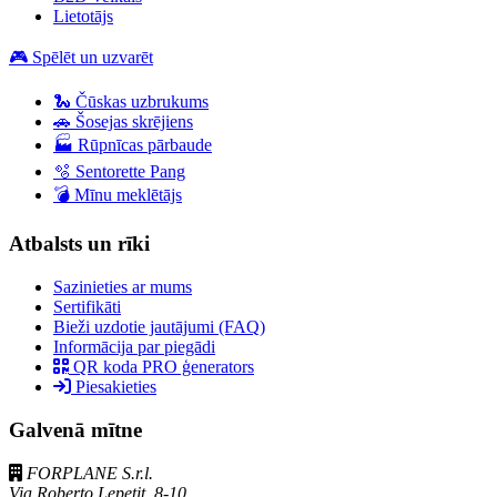
Lietotājs
🎮 Spēlēt un uzvarēt
🐍 Čūskas uzbrukums
🚗 Šosejas skrējiens
🏭 Rūpnīcas pārbaude
🫧 Sentorette Pang
💣 Mīnu meklētājs
Atbalsts un rīki
Sazinieties ar mums
Sertifikāti
Bieži uzdotie jautājumi (FAQ)
Informācija par piegādi
QR koda PRO ģenerators
Piesakieties
Galvenā mītne
FORPLANE S.r.l.
Via Roberto Lepetit, 8-10