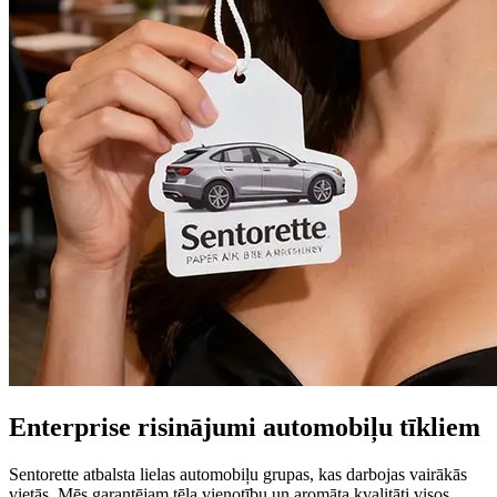
Enterprise risinājumi automobiļu tīkliem
Sentorette atbalsta lielas automobiļu grupas, kas darbojas vairākās
vietās. Mēs garantējam tēla vienotību un aromāta kvalitāti visos