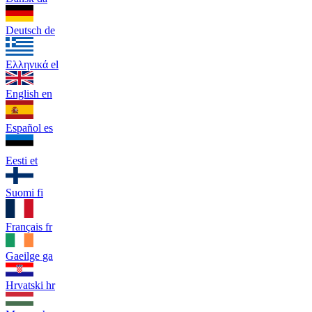
Deutsch
de
Ελληνικά
el
English
en
Español
es
Eesti
et
Suomi
fi
Français
fr
Gaeilge
ga
Hrvatski
hr