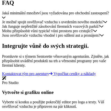
FAQ
Jaká minimální množství jsou vyžadována pro obchodní zastoupení?
Je možné spojit osvěžovač vzduchu s uvedením nového modelu?
Jak funguje nepřetržité zásobování firemních vozových parků?
Mohu přizpůsobit vůni typické vůni prostoru pro cestující?
Jsou osvěžovače vzduchu vhodné i pro sdílení aut a pronájem?
Integrujte vůně do svých strategií.
Promluvte si s týmem Sentorette věnovaným agenturám. Zjistěte, jak
přizpůsobit uvádění produktů na trh a věrnostní programy pro vaše
firemní klienty.
Kontaktovat tým pro agentury
Vypočítat ceníky a náklady
Pro Studio
Vytvořte si grafiku online
Vyberte si kostku a použijte pokročilý editor pro loga a texty. Váš
osvěžovač vzduchu je připraven na pár kliknutí.