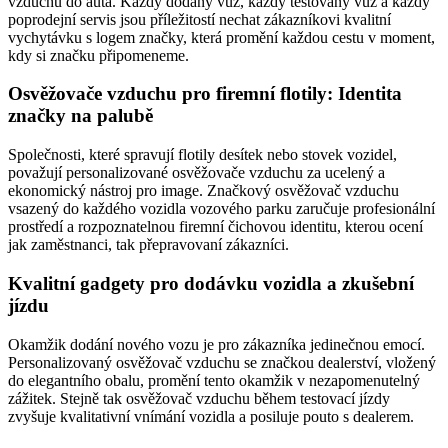
vzduchu do auta. Každý dodaný vůz, každý testovaný vůz a každý
poprodejní servis jsou příležitostí nechat zákazníkovi kvalitní
vychytávku s logem značky, která promění každou cestu v moment,
kdy si značku připomeneme.
Osvěžovače vzduchu pro firemní flotily: Identita
značky na palubě
Společnosti, které spravují flotily desítek nebo stovek vozidel,
považují personalizované osvěžovače vzduchu za ucelený a
ekonomický nástroj pro image. Značkový osvěžovač vzduchu
vsazený do každého vozidla vozového parku zaručuje profesionální
prostředí a rozpoznatelnou firemní čichovou identitu, kterou ocení
jak zaměstnanci, tak přepravovaní zákazníci.
Kvalitní gadgety pro dodávku vozidla a zkušební
jízdu
Okamžik dodání nového vozu je pro zákazníka jedinečnou emocí.
Personalizovaný osvěžovač vzduchu se značkou dealerství, vložený
do elegantního obalu, promění tento okamžik v nezapomenutelný
zážitek. Stejně tak osvěžovač vzduchu během testovací jízdy
zvyšuje kvalitativní vnímání vozidla a posiluje pouto s dealerem.