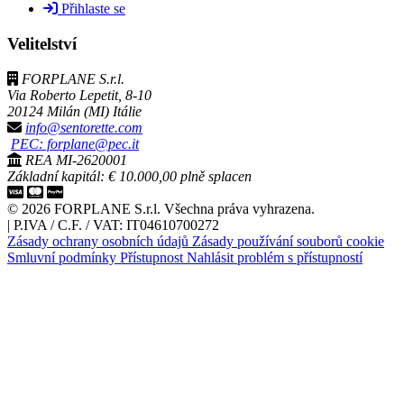
Přihlaste se
Velitelství
FORPLANE S.r.l.
Via Roberto Lepetit, 8-10
20124 Milán (MI) Itálie
info@sentorette.com
PEC: forplane@pec.it
REA MI-2620001
Základní kapitál: € 10.000,00 plně splacen
© 2026 FORPLANE S.r.l. Všechna práva vyhrazena.
|
P.IVA / C.F. / VAT: IT04610700272
Zásady ochrany osobních údajů
Zásady používání souborů cookie
Smluvní podmínky
Přístupnost
Nahlásit problém s přístupností