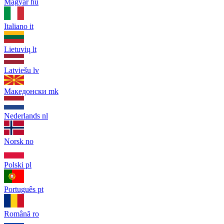
Magyar
hu
Italiano
it
Lietuvių
lt
Latviešu
lv
Македонски
mk
Nederlands
nl
Norsk
no
Polski
pl
Português
pt
Română
ro