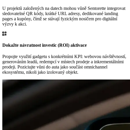
U projektů založených na datech mohou vůně Sentorette integrovat
sledovatelné QR kódy, krátké URL adresy, dedikované landing
pages a kupóny, čímž se stávají fyzickým nosičem pro digitální
výzvy k akci.
Dokažte návratnost investic (ROI) aktivace
Propojte využití gadgetu s konkrétními KPI: webovou návštěvností,
generováním leadů, redempcí v místech prodeje a inkrementálními
prodeji. Poziciujte vůni do auta jako součást omnichannel
ekosystému, nikoli jako izolovaný objekt.