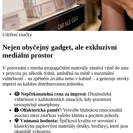
Udržení značky
Nejen obyčejný gadget, ale exkluzivní
mediální prostor
V porovnání s mnoha propagačními materiály zůstává vůně do auta
v provozu po několik týdnů, umístěná na místě s maximální
viditelností – na zpětném zrcátku nebo v kabině – a generuje stovky
impresí na každou distribuovanou jednotku.
Nepřekonatelná cena za impresi:
Dlouhodobá
viditelnost v každodenních situacích, kdy pozornost
nerozptylují smartphony.
Olfaktorická paměť:
Vytvořte hlubokou emocionální
asociaci mezi značkou vašeho klienta a pocitem pohody.
Vnímaná hodnota:
Špičková kvalita ve srovnání s
klasickými papírovými materiály (letáky, brožury), které jsou
okamžitě vyhozeny.