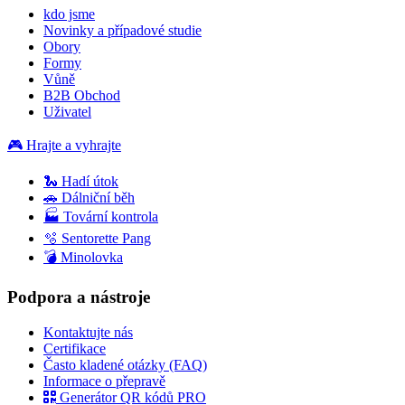
kdo jsme
Novinky a případové studie
Obory
Formy
Vůně
B2B Obchod
Uživatel
🎮 Hrajte a vyhrajte
🐍 Hadí útok
🚗 Dálniční běh
🏭 Tovární kontrola
🫧 Sentorette Pang
💣 Minolovka
Podpora a nástroje
Kontaktujte nás
Certifikace
Často kladené otázky (FAQ)
Informace o přepravě
Generátor QR kódů PRO