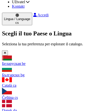
Uživatel
Kontakt
Accedi
Lingua / Language
cs
Scegli il tuo Paese o Lingua
Seleziona la tua preferenza per esplorare il catalogo.
Беларуская
be
Български
bg
Català
ca
Čeština
cs
Dansk
da