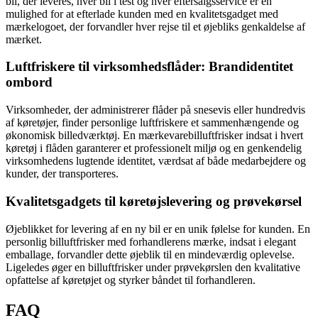
bil, der leveres, hver bil i test og hver eftersalgsservice er en
mulighed for at efterlade kunden med en kvalitetsgadget med
mærkelogoet, der forvandler hver rejse til et øjebliks genkaldelse af
mærket.
Luftfriskere til virksomhedsflåder: Brandidentitet
ombord
Virksomheder, der administrerer flåder på snesevis eller hundredvis
af køretøjer, finder personlige luftfriskere et sammenhængende og
økonomisk billedværktøj. En mærkevarebilluftfrisker indsat i hvert
køretøj i flåden garanterer et professionelt miljø og en genkendelig
virksomhedens lugtende identitet, værdsat af både medarbejdere og
kunder, der transporteres.
Kvalitetsgadgets til køretøjslevering og prøvekørsel
Øjeblikket for levering af en ny bil er en unik følelse for kunden. En
personlig billuftfrisker med forhandlerens mærke, indsat i elegant
emballage, forvandler dette øjeblik til en mindeværdig oplevelse.
Ligeledes øger en billuftfrisker under prøvekørslen den kvalitative
opfattelse af køretøjet og styrker båndet til forhandleren.
FAQ