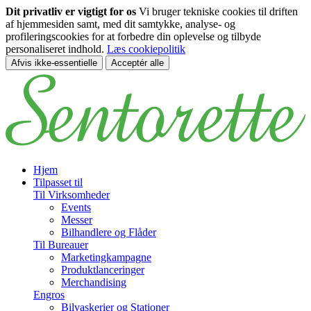
Dit privatliv er vigtigt for os
Vi bruger tekniske cookies til driften
af hjemmesiden samt, med dit samtykke, analyse- og
profileringscookies for at forbedre din oplevelse og tilbyde
personaliseret indhold.
Læs cookiepolitik
Afvis ikke-essentielle
Acceptér alle
Spring til hovedindhold
Hjem
Tilpasset til
Til Virksomheder
Events
Messer
Bilhandlere og Flåder
Til Bureauer
Marketingkampagne
Produktlanceringer
Merchandising
Engros
Bilvaskerier og Stationer