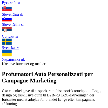
Русский
ru
Slovenčina
sk
Slovenščina
sl
Српски
sr
Svenska
sv
Українська
uk
Kreative bureauer og medier
Profumatori Auto Personalizzati per
Campagne Marketing
Gør en enkel gave til et sporbart multisensorisk touchpoint. Logo,
design og eksklusive dufte til B2B- og B2C-aktiveringer, der
fortsætter med at arbejde for brandet længe efter kampagnens
afslutning.