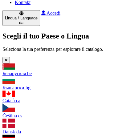
Kontakt
Accedi
Lingua / Language
da
Scegli il tuo Paese o Lingua
Seleziona la tua preferenza per esplorare il catalogo.
Беларуская
be
Български
bg
Català
ca
Čeština
cs
Dansk
da