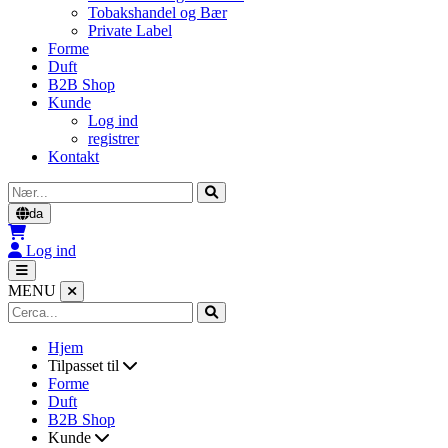
Tobakshandel og Bær
Private Label
Forme
Duft
B2B Shop
Kunde
Log ind
registrer
Kontakt
Cerca
da
Log ind
MENU
Hjem
Tilpasset til
Forme
Duft
B2B Shop
Kunde