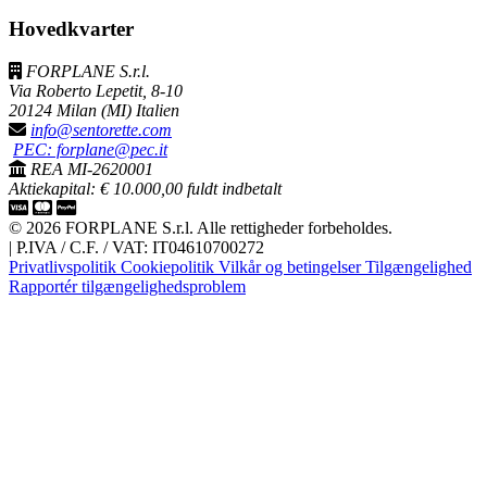
Hovedkvarter
FORPLANE S.r.l.
Via Roberto Lepetit, 8-10
20124 Milan (MI) Italien
info@sentorette.com
PEC: forplane@pec.it
REA MI-2620001
Aktiekapital: € 10.000,00 fuldt indbetalt
© 2026 FORPLANE S.r.l. Alle rettigheder forbeholdes.
|
P.IVA / C.F. / VAT: IT04610700272
Privatlivspolitik
Cookiepolitik
Vilkår og betingelser
Tilgængelighed
Rapportér tilgængelighedsproblem