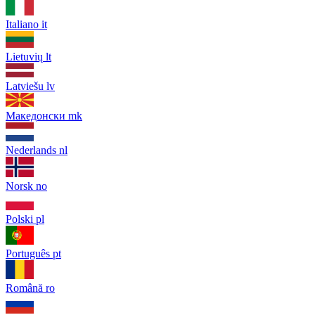
Italiano
it
Lietuvių
lt
Latviešu
lv
Македонски
mk
Nederlands
nl
Norsk
no
Polski
pl
Português
pt
Română
ro