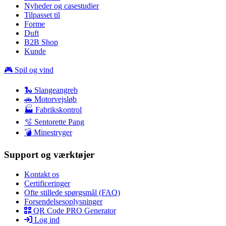
Nyheder og casestudier
Tilpasset til
Forme
Duft
B2B Shop
Kunde
🎮 Spil og vind
🐍 Slangeangreb
🚗 Motorvejsløb
🏭 Fabrikskontrol
🫧 Sentorette Pang
💣 Minestryger
Support og værktøjer
Kontakt os
Certificeringer
Ofte stillede spørgsmål (FAQ)
Forsendelsesoplysninger
QR Code PRO Generator
Log ind