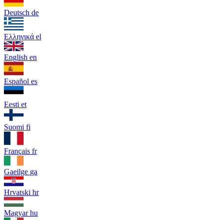
Deutsch
de
Ελληνικά
el
English
en
Español
es
Eesti
et
Suomi
fi
Français
fr
Gaeilge
ga
Hrvatski
hr
Magyar
hu