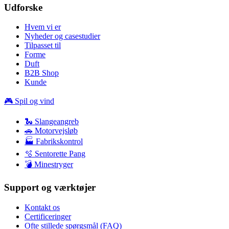
Udforske
Hvem vi er
Nyheder og casestudier
Tilpasset til
Forme
Duft
B2B Shop
Kunde
🎮 Spil og vind
🐍 Slangeangreb
🚗 Motorvejsløb
🏭 Fabrikskontrol
🫧 Sentorette Pang
💣 Minestryger
Support og værktøjer
Kontakt os
Certificeringer
Ofte stillede spørgsmål (FAQ)