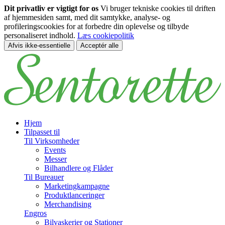
Dit privatliv er vigtigt for os
Vi bruger tekniske cookies til driften
af hjemmesiden samt, med dit samtykke, analyse- og
profileringscookies for at forbedre din oplevelse og tilbyde
personaliseret indhold.
Læs cookiepolitik
Afvis ikke-essentielle
Acceptér alle
Spring til hovedindhold
Hjem
Tilpasset til
Til Virksomheder
Events
Messer
Bilhandlere og Flåder
Til Bureauer
Marketingkampagne
Produktlanceringer
Merchandising
Engros
Bilvaskerier og Stationer