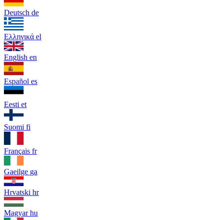
Deutsch
de
Ελληνικά
el
English
en
Español
es
Eesti
et
Suomi
fi
Français
fr
Gaeilge
ga
Hrvatski
hr
Magyar
hu