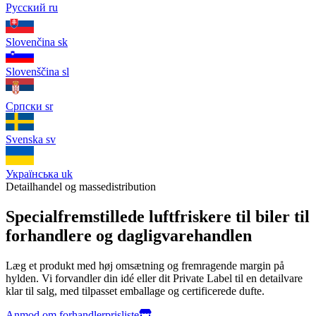
Русский
ru
Slovenčina
sk
Slovenščina
sl
Српски
sr
Svenska
sv
Українська
uk
Detailhandel og massedistribution
Specialfremstillede luftfriskere til biler til
forhandlere og dagligvarehandlen
Læg et produkt med høj omsætning og fremragende margin på
hylden. Vi forvandler din idé eller dit Private Label til en detailvare
klar til salg, med tilpasset emballage og certificerede dufte.
Anmod om forhandlerprisliste