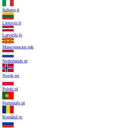
Italiano
it
Lietuvių
lt
Latviešu
lv
Македонски
mk
Nederlands
nl
Norsk
no
Polski
pl
Português
pt
Română
ro