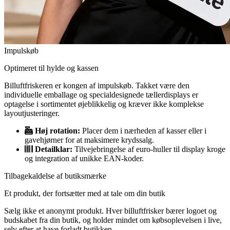
Impulskøb
Optimeret til hylde og kassen
Billuftfriskeren er kongen af ​​impulskøb. Takket være den
individuelle emballage og specialdesignede tællerdisplays er
optagelse i sortimentet øjeblikkelig og kræver ikke komplekse
layoutjusteringer.
Høj rotation:
Placer dem i nærheden af ​​kasser eller i
gavehjørner for at maksimere krydssalg.
Detailklar:
Tilvejebringelse af euro-huller til display kroge
og integration af unikke EAN-koder.
Tilbagekaldelse af butiksmærke
Et produkt, der fortsætter med at tale om din butik
Sælg ikke et anonymt produkt. Hver billuftfrisker bærer logoet og
budskabet fra din butik, og holder mindet om købsoplevelsen i live,
selv efter at have forladt butikken.