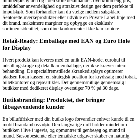
biltilbehørshylden og i den store detailhandel: overkommelig pris,
umiddelbar anvendelighed og attraktivt design gør dem perfekte til
impulskøb. Som forhandler kan du vælge mellem salgsklare
Sentorette-mærkeprodukter eller udvikle en Private Label-linje med
dit brand, maksimere marginer og opbygge en eksklusiv
sortimentsidentitet, som dine konkurrenter ikke kan kopiere.
Retail-Ready: Emballage med EAN og Euro Hole
for Display
Hvert produkt kan leveres med en unik EAN-kode, eurohul til
udstillingskroge og detailklar emballage, der ikke kræver intern
behandling. De specialfremstillede skrankedisplays optimerer
pladsen foran kassen, en strategisk position for krydssalg med tobak,
billetkontorer og rejseartikler. Det gennemsnitlige gennemsalg i
butikker med dedikeret display overstiger 70 % på 30 dage.
Butiksbranding: Produktet, der bringer
tilbagevendende kunder
En billuftfrisker med din butiks logo forvandler enhver kunde til en
mobil brandambassadør. Den langvarige duft holder mindet om
butikken i live i ugevis, og opmuntrer til genbesøg og mund til
mund. Sæsonbestemte eller tematiske udgaver skaber en naturlig