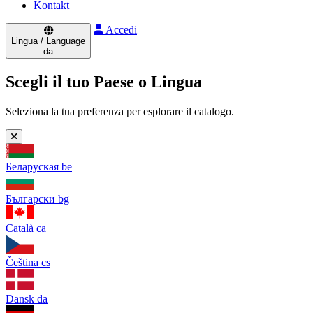
Kontakt
Accedi
Lingua / Language
da
Scegli il tuo Paese o Lingua
Seleziona la tua preferenza per esplorare il catalogo.
Беларуская
be
Български
bg
Català
ca
Čeština
cs
Dansk
da