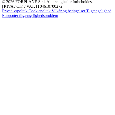
© 2026 FORPLANE S.r.l. Alle rettigheder forbeholdes.
|
P.IVA / C.F. / VAT: IT04610700272
Privatlivspolitik
Cookiepolitik
Vilkår og betingelser
Tilgængelighed
Rapportér tilgængelighedsproblem