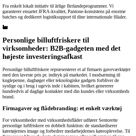
Fra enkelt lokalt initiativ til årlige flerlandeprogrammer. Vi
garanterer ensartet IFRA-kvalitet, Pantone-konsistens på enorme
batches og dedikeret logistiksupport til dine internationale filialer.
Personlige billuftfriskere til
virksomheder: B2B-gadgeten med det
højeste investeringsafkast
Personlige billuftfriskere repræsenterer et af firmaets gaveværktøjer
med den laveste pris pr. indtryk på markedet. I modsætning til
kuglepenne, dagbøger eller teknologiske gadgets forbliver de
synlige og i brug i ugevis inde i kabinen, hvilket genererer
hundredvis af daglige kontakter med din kundes eller virksomheds
brand.
Firmagaver og flådebranding: et enkelt værktøj
For virksomheder med virksomhedsflåder udfører Sentorette
personlige luftfriskere en dobbelt funktion: de standardiserer
køretøjernes image og forbedrer medarbejdernes køreoplevelse. Til