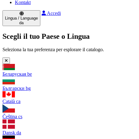
Kontakt
Accedi
Lingua / Language
da
Scegli il tuo Paese o Lingua
Seleziona la tua preferenza per esplorare il catalogo.
Беларуская
be
Български
bg
Català
ca
Čeština
cs
Dansk
da