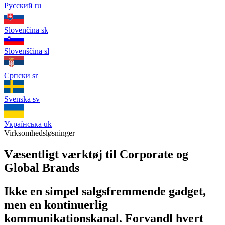
Русский
ru
Slovenčina
sk
Slovenščina
sl
Српски
sr
Svenska
sv
Українська
uk
Virksomhedsløsninger
Væsentligt værktøj til Corporate og
Global Brands
Ikke en simpel salgsfremmende gadget,
men en kontinuerlig
kommunikationskanal. Forvandl hvert