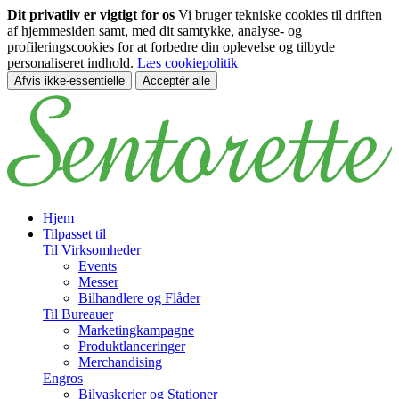
Dit privatliv er vigtigt for os
Vi bruger tekniske cookies til driften
af hjemmesiden samt, med dit samtykke, analyse- og
profileringscookies for at forbedre din oplevelse og tilbyde
personaliseret indhold.
Læs cookiepolitik
Afvis ikke-essentielle
Acceptér alle
Spring til hovedindhold
Hjem
Tilpasset til
Til Virksomheder
Events
Messer
Bilhandlere og Flåder
Til Bureauer
Marketingkampagne
Produktlanceringer
Merchandising
Engros
Bilvaskerier og Stationer