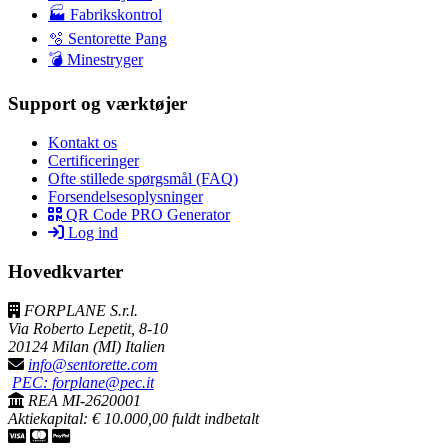
🏭 Fabrikskontrol
🫧 Sentorette Pang
💣 Minestryger
Support og værktøjer
Kontakt os
Certificeringer
Ofte stillede spørgsmål (FAQ)
Forsendelsesoplysninger
QR Code PRO Generator
Log ind
Hovedkvarter
FORPLANE S.r.l.
Via Roberto Lepetit, 8-10
20124 Milan (MI) Italien
info@sentorette.com
PEC: forplane@pec.it
REA MI-2620001
Aktiekapital: € 10.000,00 fuldt indbetalt