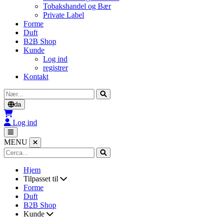
Tobakshandel og Bær
Private Label
Forme
Duft
B2B Shop
Kunde
Log ind
registrer
Kontakt
Cerca
da
Log ind
MENU
Hjem
Tilpasset til
Forme
Duft
B2B Shop
Kunde