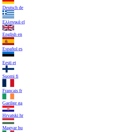
Deutsch
de
Ελληνικά
el
English
en
Español
es
Eesti
et
Suomi
fi
Français
fr
Gaeilge
ga
Hrvatski
hr
Magyar
hu