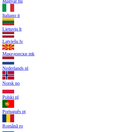
Magyar
hu
Italiano
it
Lietuvių
lt
Latviešu
lv
Македонски
mk
Nederlands
nl
Norsk
no
Polski
pl
Português
pt
Română
ro