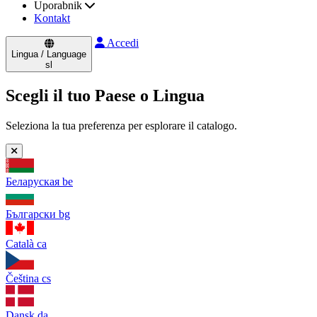
Uporabnik
Kontakt
Accedi
Lingua / Language
sl
Scegli il tuo Paese o Lingua
Seleziona la tua preferenza per esplorare il catalogo.
Беларуская
be
Български
bg
Català
ca
Čeština
cs
Dansk
da