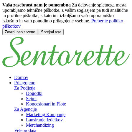
Vaša zasebnost nam je pomembna
Za delovanje spletnega mesta
uporabljamo tehnične piškotke, z vašim soglasjem pa tudi analitične
in profilne piškotke, s katerimi izboljšamo vašo uporabniško
izkušnjo in vam ponudimo prilagojene vsebine.
Preberite politiko
piškotkov
Zavrni nebistvene
Sprejmi vse
Preskoči na glavno vsebino
Domov
Prilagojeno
Za Podjetja
Dogodki
Sejmi
Koncesionari in Flote
Za Agencije
Marketing Kampanje
Lansiranje Izdelkov
Merchandizing
Veleprodaja