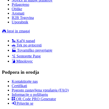
Novice in študije primerov
Prilagojeno
Oblike
Aromati
B2B Trgovina
Uporabnik
🎮 Igraj in zmagaj
🐍 Kačji napad
🚗 Tek po avtocesti
🏭 Tovarniško preverjanje
🫧 Sentorette Pang
💣 Minolovec
Podpora in orodja
Kontaktirajte nas
Certifikati
Pogosto zastavljena vprašanja (FAQ)
Informacije o pošiljanju
QR Code PRO Generator
Prijavite se