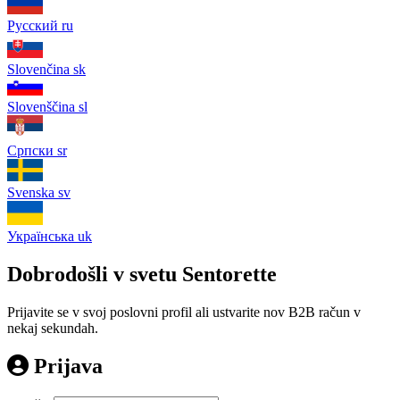
Русский
ru
Slovenčina
sk
Slovenščina
sl
Српски
sr
Svenska
sv
Українська
uk
Dobrodošli v svetu Sentorette
Prijavite se v svoj poslovni profil ali ustvarite nov B2B račun v
nekaj sekundah.
Prijava