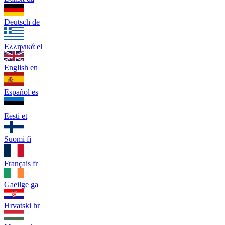
Deutsch
de
Ελληνικά
el
English
en
Español
es
Eesti
et
Suomi
fi
Français
fr
Gaeilge
ga
Hrvatski
hr