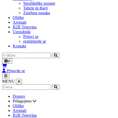
Strožilniške postaje
Tabele in Barji
Zasebna oznaka
Oblike
Aromati
B2B Trgovina
Uporabnik
Prijavi se
registrirajte se
Kontakt
Cerca
sl
Prijavite se
MENU
Domov
Prilagojeno
Oblike
Aromati
B2B Trgovina