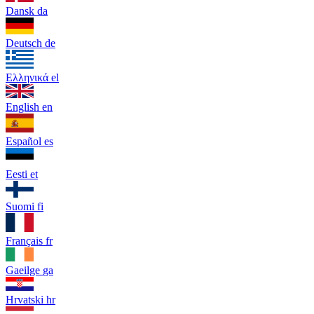
Dansk
da
Deutsch
de
Ελληνικά
el
English
en
Español
es
Eesti
et
Suomi
fi
Français
fr
Gaeilge
ga
Hrvatski
hr