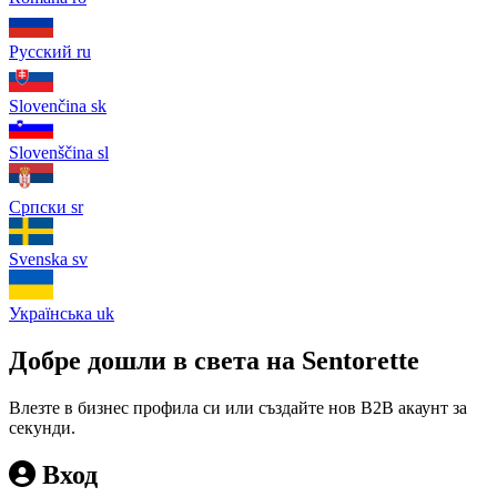
Русский
ru
Slovenčina
sk
Slovenščina
sl
Српски
sr
Svenska
sv
Українська
uk
Добре дошли в света на Sentorette
Влезте в бизнес профила си или създайте нов B2B акаунт за
секунди.
Вход