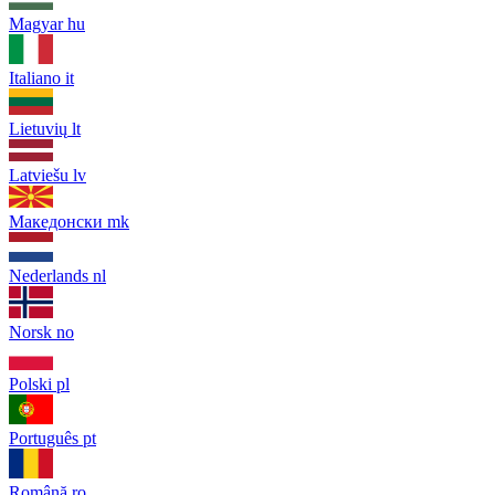
Magyar
hu
Italiano
it
Lietuvių
lt
Latviešu
lv
Македонски
mk
Nederlands
nl
Norsk
no
Polski
pl
Português
pt
Română
ro