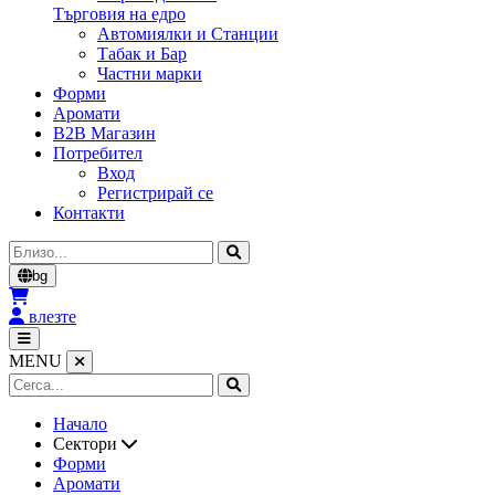
Търговия на едро
Автомиялки и Станции
Табак и Бар
Частни марки
Форми
Аромати
B2B Магазин
Потребител
Вход
Регистрирай се
Контакти
Cerca
bg
влезте
MENU
Начало
Сектори
Форми
Аромати