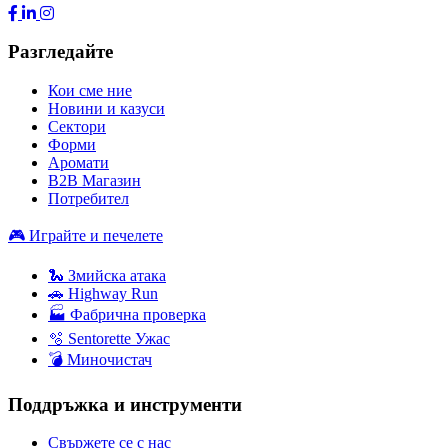
Разгледайте
Кои сме ние
Новини и казуси
Сектори
Форми
Аромати
B2B Магазин
Потребител
🎮 Играйте и печелете
🐍 Змийска атака
🚗 Highway Run
🏭 Фабрична проверка
🫧 Sentorette Ужас
💣 Миночистач
Поддръжка и инструменти
Свържете се с нас