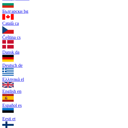
Български
bg
Català
ca
Čeština
cs
Dansk
da
Deutsch
de
Ελληνικά
el
English
en
Español
es
Eesti
et