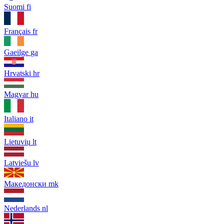
Suomi
fi
Français
fr
Gaeilge
ga
Hrvatski
hr
Magyar
hu
Italiano
it
Lietuvių
lt
Latviešu
lv
Македонски
mk
Nederlands
nl