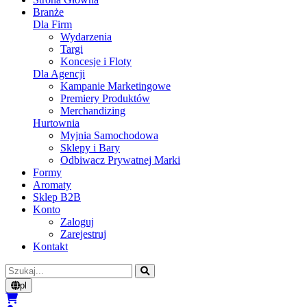
Branże
Dla Firm
Wydarzenia
Targi
Koncesje i Floty
Dla Agencji
Kampanie Marketingowe
Premiery Produktów
Merchandizing
Hurtownia
Myjnia Samochodowa
Sklepy i Bary
Odbiwacz Prywatnej Marki
Formy
Aromaty
Sklep B2B
Konto
Zaloguj
Zarejestruj
Kontakt
Szukaj
pl