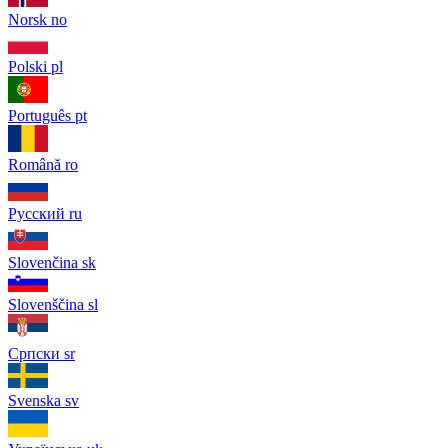
Norsk
no
Polski
pl
Português
pt
Română
ro
Русский
ru
Slovenčina
sk
Slovenščina
sl
Српски
sr
Svenska
sv