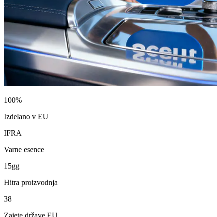
100%
Izdelano v EU
IFRA
Varne esence
15gg
Hitra proizvodnja
38
Zajete države EU