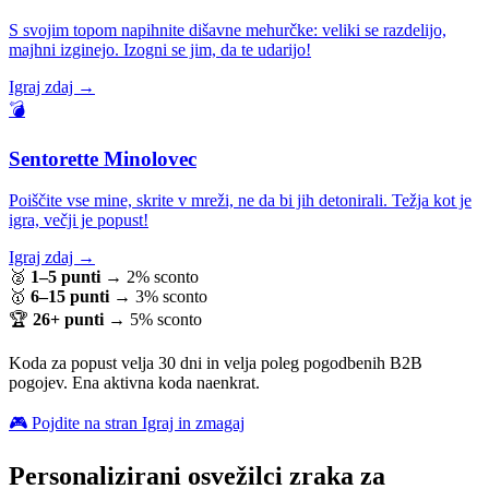
S svojim topom napihnite dišavne mehurčke: veliki se razdelijo,
majhni izginejo. Izogni se jim, da te udarijo!
Igraj zdaj →
💣
Sentorette Minolovec
Poiščite vse mine, skrite v mreži, ne da bi jih detonirali. Težja kot je
igra, večji je popust!
Igraj zdaj →
🥈
1–5 punti
→
2% sconto
🥇
6–15 punti
→
3% sconto
🏆
26+ punti
→
5% sconto
Koda za popust velja 30 dni in velja poleg pogodbenih B2B
pogojev. Ena aktivna koda naenkrat.
🎮 Pojdite na stran Igraj in zmagaj
Personalizirani osvežilci zraka za