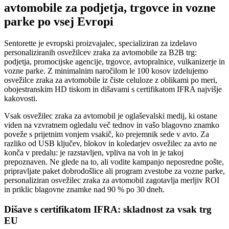
avtomobile za podjetja, trgovce in vozne
parke po vsej Evropi
Sentorette je evropski proizvajalec, specializiran za izdelavo
personaliziranih osvežilcev zraka za avtomobile za B2B trg:
podjetja, promocijske agencije, trgovce, avtopralnice, vulkanizerje in
vozne parke. Z minimalnim naročilom le 100 kosov izdelujemo
osvežilce zraka za avtomobile iz čiste celuloze z oblikami po meri,
obojestranskim HD tiskom in dišavami s certifikatom IFRA najvišje
kakovosti.
Vsak osvežilec zraka za avtomobil je oglaševalski medij, ki ostane
viden na vzvratnem ogledalu več tednov in vašo blagovno znamko
poveže s prijetnim vonjem vsakič, ko prejemnik sede v avto. Za
razliko od USB ključev, blokov in koledarjev osvežilec za avto ne
konča v predalu: je razstavljen, vpliva na voh in je takoj
prepoznaven. Ne glede na to, ali vodite kampanjo neposredne pošte,
pripravljate paket dobrodošlice ali program zvestobe za vozne parke,
personaliziran osvežilec zraka za avtomobil zagotavlja merljiv ROI
in priklic blagovne znamke nad 90 % po 30 dneh.
Dišave s certifikatom IFRA: skladnost za vsak trg
EU