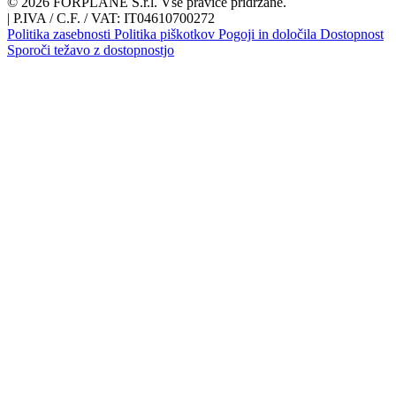
© 2026 FORPLANE S.r.l. Vse pravice pridržane.
|
P.IVA / C.F. / VAT: IT04610700272
Politika zasebnosti
Politika piškotkov
Pogoji in določila
Dostopnost
Sporoči težavo z dostopnostjo