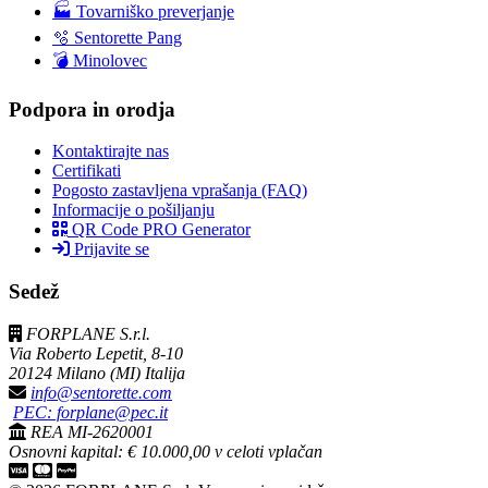
🏭 Tovarniško preverjanje
🫧 Sentorette Pang
💣 Minolovec
Podpora in orodja
Kontaktirajte nas
Certifikati
Pogosto zastavljena vprašanja (FAQ)
Informacije o pošiljanju
QR Code PRO Generator
Prijavite se
Sedež
FORPLANE S.r.l.
Via Roberto Lepetit, 8-10
20124 Milano (MI) Italija
info@sentorette.com
PEC: forplane@pec.it
REA MI-2620001
Osnovni kapital: € 10.000,00 v celoti vplačan