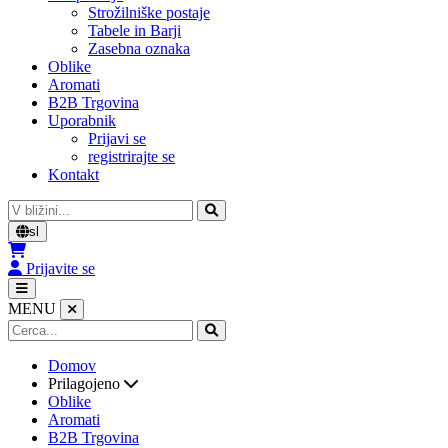
Strožilniške postaje
Tabele in Barji
Zasebna oznaka
Oblike
Aromati
B2B Trgovina
Uporabnik
Prijavi se
registrirajte se
Kontakt
Cerca
sl
Prijavite se
MENU
Domov
Prilagojeno
Oblike
Aromati
B2B Trgovina