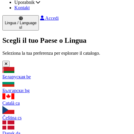
Uporabnik
Kontakt
Accedi
Lingua / Language
sl
Scegli il tuo Paese o Lingua
Seleziona la tua preferenza per esplorare il catalogo.
Беларуская
be
Български
bg
Català
ca
Čeština
cs
Dansk
da