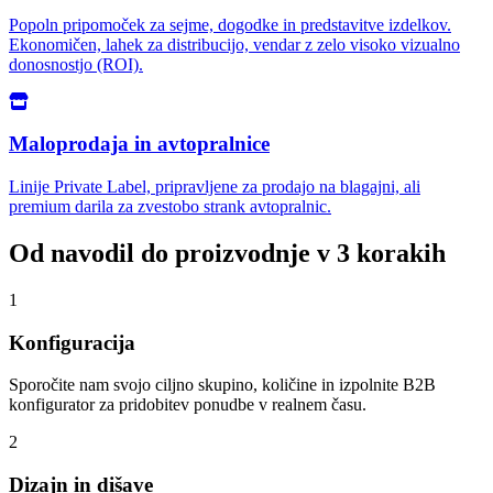
Popoln pripomoček za sejme, dogodke in predstavitve izdelkov.
Ekonomičen, lahek za distribucijo, vendar z zelo visoko vizualno
donosnostjo (ROI).
Maloprodaja in avtopralnice
Linije Private Label, pripravljene za prodajo na blagajni, ali
premium darila za zvestobo strank avtopralnic.
Od navodil do proizvodnje v 3 korakih
1
Konfiguracija
Sporočite nam svojo ciljno skupino, količine in izpolnite B2B
konfigurator za pridobitev ponudbe v realnem času.
2
Dizajn in dišave