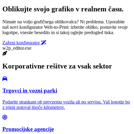
Oblikujte svojo grafiko v realnem času.
Nimate na voljo grafičnega oblikovalca? Ni problema. Uporabite
naš novi konfigurator Web-to-Print: izberite obliko, postavite svoje
logotipe, vnesite besedilo in si takoj oglejte predogled tiska.
Zaženi konfigurator
w2p_editor.exe
Korporativne rešitve za vsak sektor
Trgovci in vozni parki
Podarite strankam ob prevzemu vozila ali po servisu. Vaš logotip bo
z njimi potoval tisoče kilometrov.
Promocijske agencije