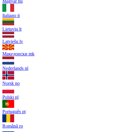
Magyar
hu
Italiano
it
Lietuvių
lt
Latviešu
lv
Македонски
mk
Nederlands
nl
Norsk
no
Polski
pl
Português
pt
Română
ro