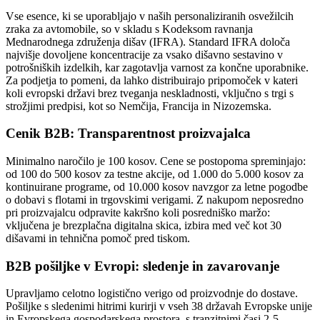
Vse esence, ki se uporabljajo v naših personaliziranih osvežilcih
zraka za avtomobile, so v skladu s Kodeksom ravnanja
Mednarodnega združenja dišav (IFRA). Standard IFRA določa
najvišje dovoljene koncentracije za vsako dišavno sestavino v
potrošniških izdelkih, kar zagotavlja varnost za končne uporabnike.
Za podjetja to pomeni, da lahko distribuirajo pripomoček v kateri
koli evropski državi brez tveganja neskladnosti, vključno s trgi s
strožjimi predpisi, kot so Nemčija, Francija in Nizozemska.
Cenik B2B: Transparentnost proizvajalca
Minimalno naročilo je 100 kosov. Cene se postopoma spreminjajo:
od 100 do 500 kosov za testne akcije, od 1.000 do 5.000 kosov za
kontinuirane programe, od 10.000 kosov navzgor za letne pogodbe
o dobavi s flotami in trgovskimi verigami. Z nakupom neposredno
pri proizvajalcu odpravite kakršno koli posredniško maržo:
vključena je brezplačna digitalna skica, izbira med več kot 30
dišavami in tehnična pomoč pred tiskom.
B2B pošiljke v Evropi: sledenje in zavarovanje
Upravljamo celotno logistično verigo od proizvodnje do dostave.
Pošiljke s sledenimi hitrimi kurirji v vseh 38 državah Evropske unije
in Evropskega gospodarskega prostora, s tranzitnimi časi 2-5