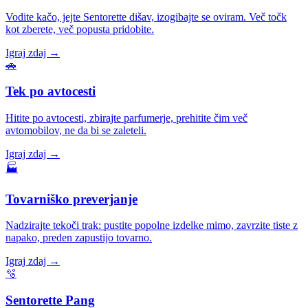
Vodite kačo, jejte Sentorette dišav, izogibajte se oviram. Več točk
kot zberete, več popusta pridobite.
Igraj zdaj →
🚗
Tek po avtocesti
Hitite po avtocesti, zbirajte parfumerje, prehitite čim več
avtomobilov, ne da bi se zaleteli.
Igraj zdaj →
🏭
Tovarniško preverjanje
Nadzirajte tekoči trak: pustite popolne izdelke mimo, zavrzite tiste z
napako, preden zapustijo tovarno.
Igraj zdaj →
🫧
Sentorette Pang