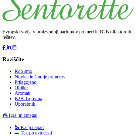
Evropski vodja v proizvodnji parfumov po meri in B2B olfaktornih
rešitev.
Raziščite
Kdo smo
Novice in študije primerov
Prilagojeno
Oblike
Aromati
B2B Trgovina
Uporabnik
🎮 Igraj in zmagaj
🐍 Kačji napad
🚗 Tek po avtocesti