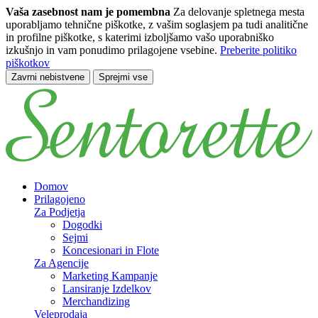
Vaša zasebnost nam je pomembna
Za delovanje spletnega mesta
uporabljamo tehnične piškotke, z vašim soglasjem pa tudi analitične
in profilne piškotke, s katerimi izboljšamo vašo uporabniško
izkušnjo in vam ponudimo prilagojene vsebine.
Preberite politiko
piškotkov
Zavrni nebistvene
Sprejmi vse
Preskoči na glavno vsebino
Domov
Prilagojeno
Za Podjetja
Dogodki
Sejmi
Koncesionari in Flote
Za Agencije
Marketing Kampanje
Lansiranje Izdelkov
Merchandizing
Veleprodaja