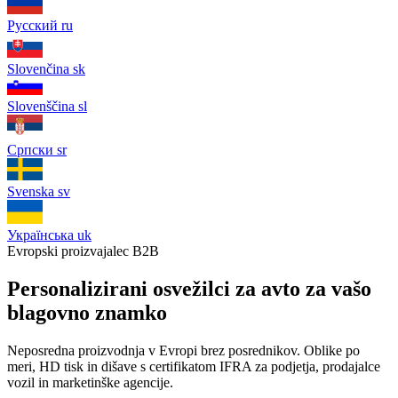
Русский
ru
Slovenčina
sk
Slovenščina
sl
Српски
sr
Svenska
sv
Українська
uk
Evropski proizvajalec B2B
Personalizirani osvežilci za avto za vašo
blagovno znamko
Neposredna proizvodnja v Evropi brez posrednikov. Oblike po
meri, HD tisk in dišave s certifikatom IFRA za podjetja, prodajalce
vozil in marketinške agencije.