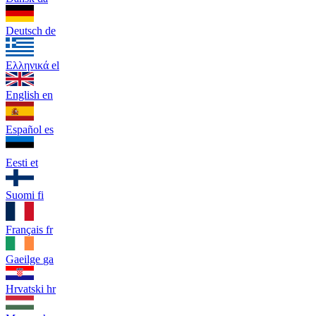
Deutsch
de
Ελληνικά
el
English
en
Español
es
Eesti
et
Suomi
fi
Français
fr
Gaeilge
ga
Hrvatski
hr