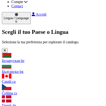
Compte
Contact
Accedi
Lingua / Language
fr
Scegli il tuo Paese o Lingua
Seleziona la tua preferenza per esplorare il catalogo.
Беларуская
be
Български
bg
Català
ca
Čeština
cs
Dansk
da