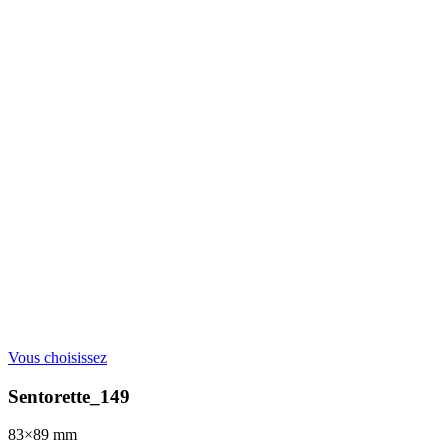
Vous choisissez
Sentorette_149
83×89
mm