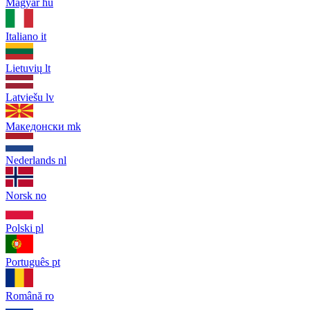
Magyar
hu
Italiano
it
Lietuvių
lt
Latviešu
lv
Македонски
mk
Nederlands
nl
Norsk
no
Polski
pl
Português
pt
Română
ro