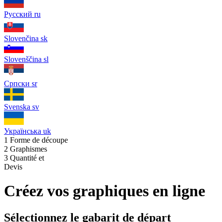
Русский
ru
Slovenčina
sk
Slovenščina
sl
Српски
sr
Svenska
sv
Українська
uk
1
Forme de découpe
2
Graphismes
3
Quantité et
Devis
Créez vos graphiques en ligne
Sélectionnez le gabarit de départ