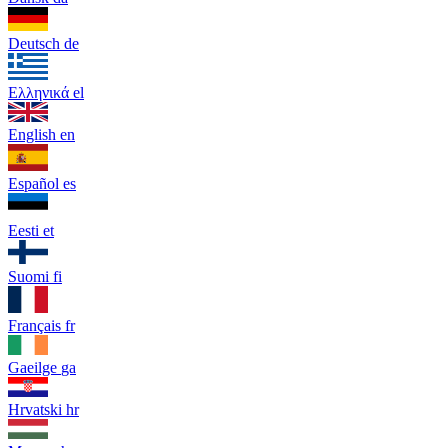
Deutsch
de
Ελληνικά
el
English
en
Español
es
Eesti
et
Suomi
fi
Français
fr
Gaeilge
ga
Hrvatski
hr