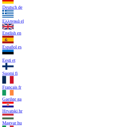
Deutsch
de
Ελληνικά
el
English
en
Español
es
Eesti
et
Suomi
fi
Français
fr
Gaeilge
ga
Hrvatski
hr
Magyar
hu