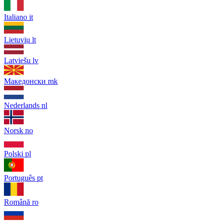
Italiano
it
Lietuvių
lt
Latviešu
lv
Македонски
mk
Nederlands
nl
Norsk
no
Polski
pl
Português
pt
Română
ro