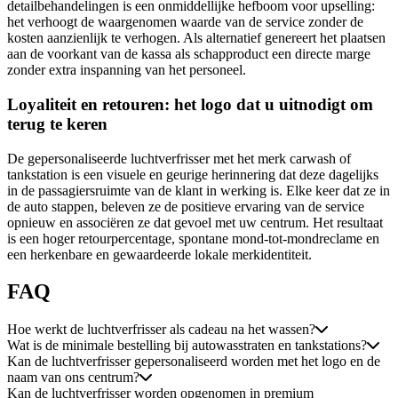
detailbehandelingen is een onmiddellijke hefboom voor upselling:
het verhoogt de waargenomen waarde van de service zonder de
kosten aanzienlijk te verhogen. Als alternatief genereert het plaatsen
aan de voorkant van de kassa als schapproduct een directe marge
zonder extra inspanning van het personeel.
Loyaliteit en retouren: het logo dat u uitnodigt om
terug te keren
De gepersonaliseerde luchtverfrisser met het merk carwash of
tankstation is een visuele en geurige herinnering dat deze dagelijks
in de passagiersruimte van de klant in werking is. Elke keer dat ze in
de auto stappen, beleven ze de positieve ervaring van de service
opnieuw en associëren ze dat gevoel met uw centrum. Het resultaat
is een hoger retourpercentage, spontane mond-tot-mondreclame en
een herkenbare en gewaardeerde lokale merkidentiteit.
FAQ
Hoe werkt de luchtverfrisser als cadeau na het wassen?
Wat is de minimale bestelling bij autowasstraten en tankstations?
Kan de luchtverfrisser gepersonaliseerd worden met het logo en de
naam van ons centrum?
Kan de luchtverfrisser worden opgenomen in premium