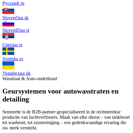
Русский
ru
Slovenčina
sk
Slovenščina
sl
Српски
sr
Svenska
sv
Українська
uk
Wasstraat & Auto-onderhoud
Geursystemen voor autowasstraten en
detailing
Sentorette is de B2B-partner gespecialiseerd in de rechtstreekse
productie van luchtverfrissers. Maak van elke dienst – van tankbeurt
tot wasbeurt, tot ozonreiniging – een gedenkwaardige ervaring die
uw merk versterkt.