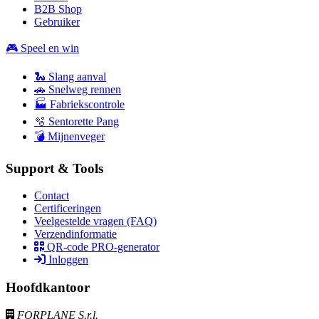
B2B Shop
Gebruiker
🎮 Speel en win
🐍 Slang aanval
🚗 Snelweg rennen
🏭 Fabriekscontrole
🫧 Sentorette Pang
💣 Mijnenveger
Support & Tools
Contact
Certificeringen
Veelgestelde vragen (FAQ)
Verzendinformatie
QR-code PRO-generator
Inloggen
Hoofdkantoor
FORPLANE S.r.l.