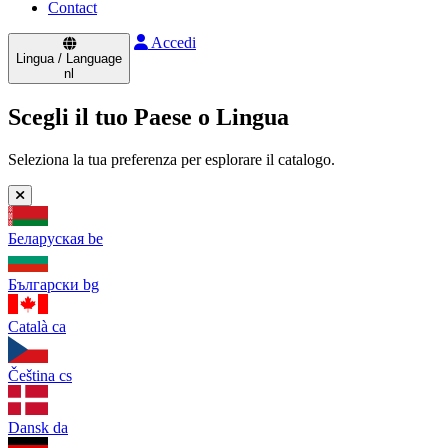
Contact
Accedi
Lingua / Language
nl
Scegli il tuo Paese o Lingua
Seleziona la tua preferenza per esplorare il catalogo.
Беларуская
be
Български
bg
Català
ca
Čeština
cs
Dansk
da