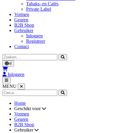
Tabaks- en Cafés
Private Label
Vormen
Geuren
B2B Shop
Gebruiker
Inloggen
Registreer
Contact
Zoeken
nl
Inloggen
MENU
Home
Geschikt voor
Vormen
Geuren
B2B Shop
Gebruiker