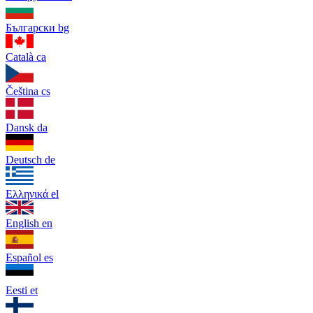
Български
bg
Català
ca
Čeština
cs
Dansk
da
Deutsch
de
Ελληνικά
el
English
en
Español
es
Eesti
et