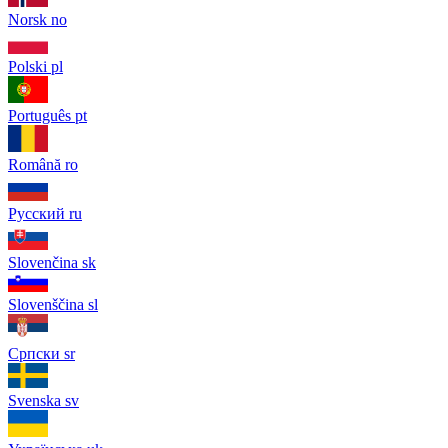
Norsk
no
Polski
pl
Português
pt
Română
ro
Русский
ru
Slovenčina
sk
Slovenščina
sl
Српски
sr
Svenska
sv