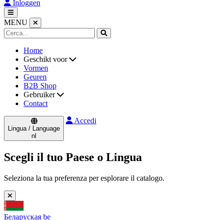
Inloggen
MENU
Home
Geschikt voor
Vormen
Geuren
B2B Shop
Gebruiker
Contact
Accedi
Lingua / Language
nl
Scegli il tuo Paese o Lingua
Seleziona la tua preferenza per esplorare il catalogo.
Беларуская
be