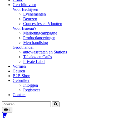
Geschikt voor
Voor Bedrijven
Evenementen
Beurzen
Concessies en Vlootten
Voor Bureau's
Marketingcampagne
Productlanceringen
Merchandising
Groothandel
autowasstraten en Stations
Tabaks- en Cafés
Private Label
Vormen
Geuren
B2B Shop
Gebruiker
Inloggen
Registreer
Contact
Zoeken
nl