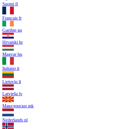
Suomi
fi
Français
fr
Gaeilge
ga
Hrvatski
hr
Magyar
hu
Italiano
it
Lietuvių
lt
Latviešu
lv
Македонски
mk
Nederlands
nl