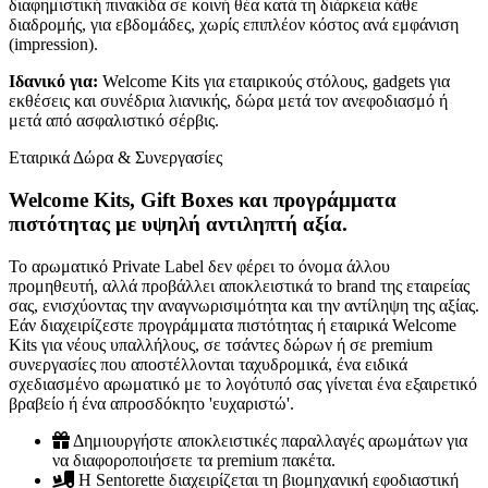
διαφημιστική πινακίδα σε κοινή θέα κατά τη διάρκεια κάθε
διαδρομής, για εβδομάδες, χωρίς επιπλέον κόστος ανά εμφάνιση
(impression).
Ιδανικό για:
Welcome Kits για εταιρικούς στόλους, gadgets για
εκθέσεις και συνέδρια λιανικής, δώρα μετά τον ανεφοδιασμό ή
μετά από ασφαλιστικό σέρβις.
Εταιρικά Δώρα & Συνεργασίες
Welcome Kits, Gift Boxes και προγράμματα
πιστότητας με υψηλή αντιληπτή αξία.
Το αρωματικό Private Label δεν φέρει το όνομα άλλου
προμηθευτή, αλλά προβάλλει αποκλειστικά το brand της εταιρείας
σας, ενισχύοντας την αναγνωρισιμότητα και την αντίληψη της αξίας.
Εάν διαχειρίζεστε προγράμματα πιστότητας ή εταιρικά Welcome
Kits για νέους υπαλλήλους, σε τσάντες δώρων ή σε premium
συνεργασίες που αποστέλλονται ταχυδρομικά, ένα ειδικά
σχεδιασμένο αρωματικό με το λογότυπό σας γίνεται ένα εξαιρετικό
βραβείο ή ένα απροσδόκητο 'ευχαριστώ'.
Δημιουργήστε αποκλειστικές παραλλαγές αρωμάτων για
να διαφοροποιήσετε τα premium πακέτα.
Η Sentorette διαχειρίζεται τη βιομηχανική εφοδιαστική