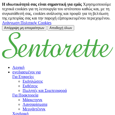
Η ιδιωτικότητά σας είναι σημαντική για εμάς
Χρησιμοποιούμε
τεχνικά cookies για τη λειτουργία του ιστότοπου καθώς και, με τη
συγκατάθεσή σας, cookies ανάλυσης και προφίλ για τη βελτίωση
της εμπειρίας σας και την παροχή εξατομικευμένου περιεχομένου.
Ανάγνωση Πολιτικής Cookies
Απόρριψη μη απαραίτητων
Αποδοχή όλων
Μετάβαση στο κύριο περιεχόμενο
Αρχική
σχεδιασμένοι για
Για Εταιρείες
Εκδηλώσεις
Εκθέσεις
Πωλητές και Συμπεριφορά
Για Πρακτορεία
Μάρκετινγκ
Λανσαρίσματα
Μερχάντζινγκ
Χονδρική