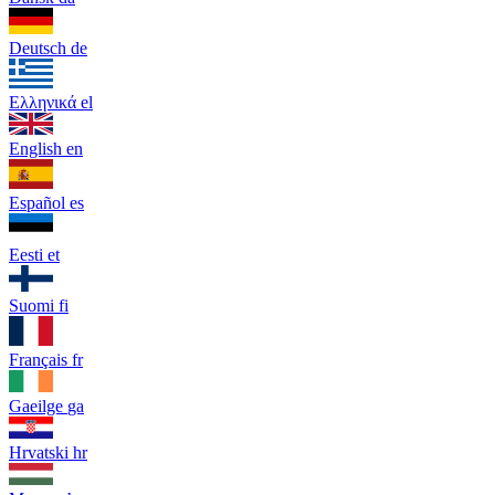
Deutsch
de
Ελληνικά
el
English
en
Español
es
Eesti
et
Suomi
fi
Français
fr
Gaeilge
ga
Hrvatski
hr