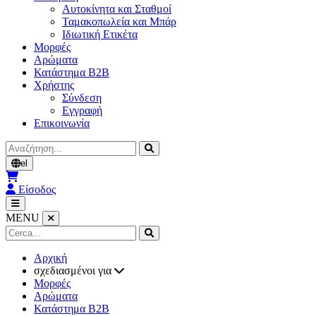
Αυτοκίνητα και Σταθμοί
Ταμακοπωλεία και Μπάρ
Ιδιωτική Ετικέτα
Μορφές
Αρώματα
Κατάστημα B2B
Χρήστης
Σύνδεση
Εγγραφή
Επικοινωνία
Αναζήτηση
el
Είσοδος
MENU
Αρχική
σχεδιασμένοι για
Μορφές
Αρώματα
Κατάστημα B2B