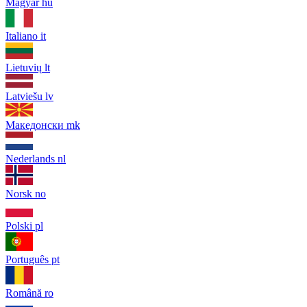
Magyar
hu
Italiano
it
Lietuvių
lt
Latviešu
lv
Македонски
mk
Nederlands
nl
Norsk
no
Polski
pl
Português
pt
Română
ro