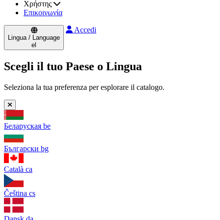
Χρήστης
Επικοινωνία
Accedi
Lingua / Language
el
Scegli il tuo Paese o Lingua
Seleziona la tua preferenza per esplorare il catalogo.
Беларуская
be
Български
bg
Català
ca
Čeština
cs
Dansk
da