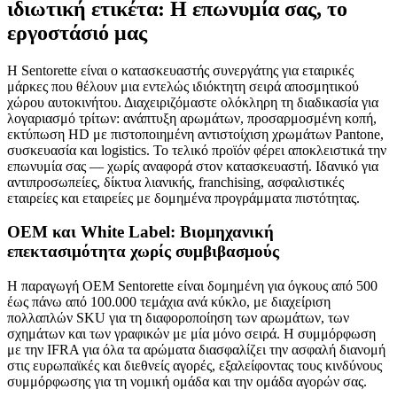
ιδιωτική ετικέτα: Η επωνυμία σας, το
εργοστάσιό μας
Η Sentorette είναι ο κατασκευαστής συνεργάτης για εταιρικές
μάρκες που θέλουν μια εντελώς ιδιόκτητη σειρά αποσμητικού
χώρου αυτοκινήτου. Διαχειριζόμαστε ολόκληρη τη διαδικασία για
λογαριασμό τρίτων: ανάπτυξη αρωμάτων, προσαρμοσμένη κοπή,
εκτύπωση HD με πιστοποιημένη αντιστοίχιση χρωμάτων Pantone,
συσκευασία και logistics. Το τελικό προϊόν φέρει αποκλειστικά την
επωνυμία σας — χωρίς αναφορά στον κατασκευαστή. Ιδανικό για
αντιπροσωπείες, δίκτυα λιανικής, franchising, ασφαλιστικές
εταιρείες και εταιρείες με δομημένα προγράμματα πιστότητας.
OEM και White Label: Βιομηχανική
επεκτασιμότητα χωρίς συμβιβασμούς
Η παραγωγή OEM Sentorette είναι δομημένη για όγκους από 500
έως πάνω από 100.000 τεμάχια ανά κύκλο, με διαχείριση
πολλαπλών SKU για τη διαφοροποίηση των αρωμάτων, των
σχημάτων και των γραφικών με μία μόνο σειρά. Η συμμόρφωση
με την IFRA για όλα τα αρώματα διασφαλίζει την ασφαλή διανομή
στις ευρωπαϊκές και διεθνείς αγορές, εξαλείφοντας τους κινδύνους
συμμόρφωσης για τη νομική ομάδα και την ομάδα αγορών σας.