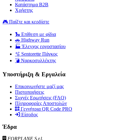
Κατάστημα B2B
Χρήστης
🎮 Παίξτε και κερδίστε
🐍 Επίθεση με φίδια
🚗 Highway Run
🏭 Έλεγχος εργοστασίου
🫧 Sentorette Πάγκος
💣 Ναρκοσυλλέκτης
Υποστήριξη & Εργαλεία
Επικοινωνήστε μαζί μας
Πιστοποιήσεις
Συχνές Ερωτήσεις (FAQ)
Πληροφορίες Αποστολών
Γεννήτρια QR Code PRO
Είσοδος
Έδρα
FORPLANE S.r.l.