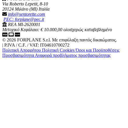
Via Roberto Lepetit, 8-10
20124 Μιλάνο (MI) Ιταλία
info@sentorette.com
PEC: forplane@pec.it
REA MI-2620001
Μετοχικό Κεφάλαιο: € 10.000,00 ολοσχερώς καταβεβλημένο
© 2026 FORPLANE S.r.l. Με επιφύλαξη παντός δικαιώματος.
|
P.IVA / C.F. / VAT: IT04610700272
Πολιτική Απορρήτου
Πολιτική Cookies
Όροι και Προϋποθέσεις
Προσβασιμότητα
Αναφορά προβλήματος προσβασιμότητας