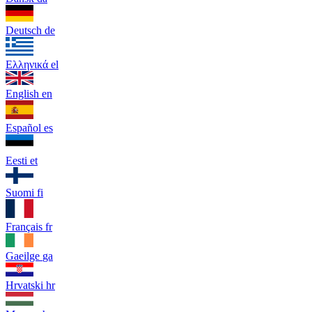
Deutsch
de
Ελληνικά
el
English
en
Español
es
Eesti
et
Suomi
fi
Français
fr
Gaeilge
ga
Hrvatski
hr