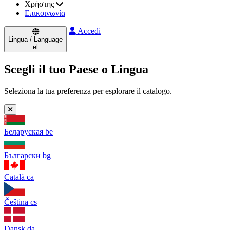
Χρήστης
Επικοινωνία
Accedi
Lingua / Language
el
Scegli il tuo Paese o Lingua
Seleziona la tua preferenza per esplorare il catalogo.
Беларуская
be
Български
bg
Català
ca
Čeština
cs
Dansk
da