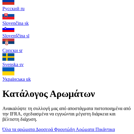
Русский
ru
Slovenčina
sk
Slovenščina
sl
Српски
sr
Svenska
sv
Українська
uk
Κατάλογος Αρωμάτων
Ανακαλύψτε τη συλλογή μας από αποστάγματα πιστοποιημένα από
την IFRA, σχεδιασμένα να εγγυώνται μέγιστη διάρκεια και
βέλτιστη διάχυση.
Όλα τα αρώματα
Δροσερά
Φρουτώδη
Αρώματα
Πικάντικα