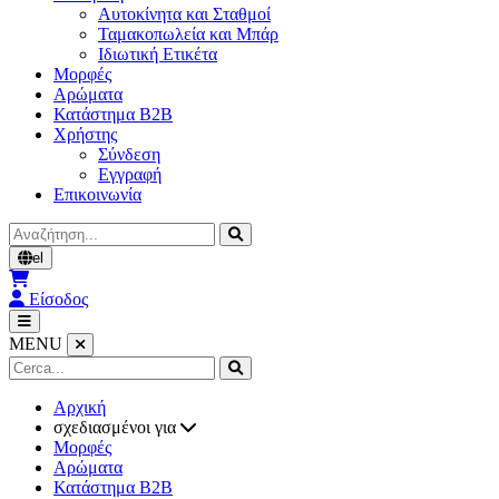
Αυτοκίνητα και Σταθμοί
Ταμακοπωλεία και Μπάρ
Ιδιωτική Ετικέτα
Μορφές
Αρώματα
Κατάστημα B2B
Χρήστης
Σύνδεση
Εγγραφή
Επικοινωνία
Αναζήτηση
el
Είσοδος
MENU
Αρχική
σχεδιασμένοι για
Μορφές
Αρώματα
Κατάστημα B2B