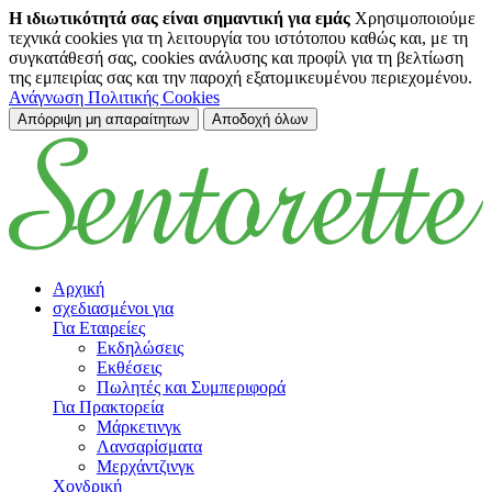
Η ιδιωτικότητά σας είναι σημαντική για εμάς
Χρησιμοποιούμε
τεχνικά cookies για τη λειτουργία του ιστότοπου καθώς και, με τη
συγκατάθεσή σας, cookies ανάλυσης και προφίλ για τη βελτίωση
της εμπειρίας σας και την παροχή εξατομικευμένου περιεχομένου.
Ανάγνωση Πολιτικής Cookies
Απόρριψη μη απαραίτητων
Αποδοχή όλων
Μετάβαση στο κύριο περιεχόμενο
Αρχική
σχεδιασμένοι για
Για Εταιρείες
Εκδηλώσεις
Εκθέσεις
Πωλητές και Συμπεριφορά
Για Πρακτορεία
Μάρκετινγκ
Λανσαρίσματα
Μερχάντζινγκ
Χονδρική