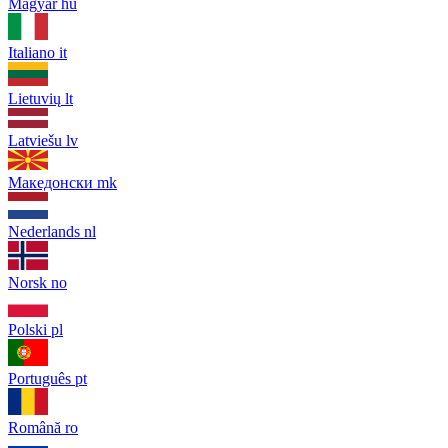
Magyar
hu
Italiano
it
Lietuvių
lt
Latviešu
lv
Македонски
mk
Nederlands
nl
Norsk
no
Polski
pl
Português
pt
Română
ro