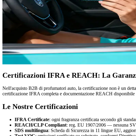
Certificazioni IFRA e REACH: La Garanzi
Nell'acquisto B2B di profumatori auto, la certificazione non è un detta
certificazione IFRA completa e documentazione REACH disponibile p
Le Nostre Certificazioni
IFRA Certificate
: ogni fragranza certificata secondo gli st
REACH/CLP Compliant
: reg. EU 1907/2006 — nessuna S
SDS multilingua
: Scheda di Sicurezza in 11 lingue EU, aggio
Test VOC
: emissioni verificate su substrato, conformi Diretti