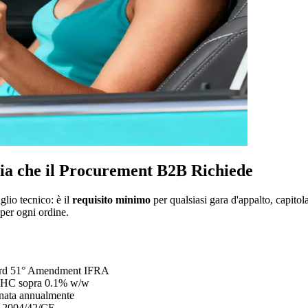
a che il Procurement B2B Richiede
glio tecnico: è il
requisito minimo
per qualsiasi gara d'appalto, capit
er ogni ordine.
andard 51° Amendment IFRA
VHC sopra 0.1% w/w
rnata annualmente
va 2004/42/CE