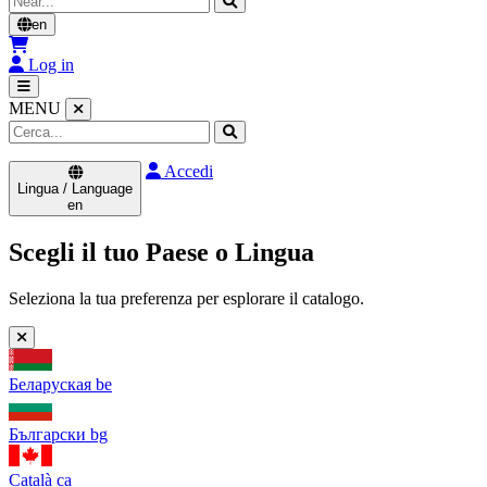
en
Log in
MENU
Accedi
Lingua / Language
en
Scegli il tuo Paese o Lingua
Seleziona la tua preferenza per esplorare il catalogo.
Беларуская
be
Български
bg
Català
ca