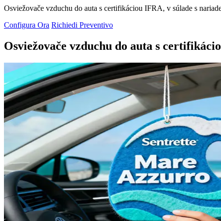
Osviežovače vzduchu do auta s certifikáciou IFRA, v súlade s na
Configura Ora
Richiedi Preventivo
Osviežovače vzduchu do auta s certifikáci