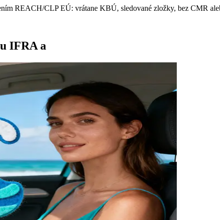
riadením REACH/CLP EÚ: vrátane KBÚ, sledované zložky, bez CMR ale
ou IFRA a