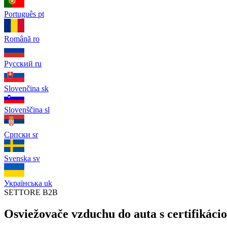
Português
pt
Română
ro
Русский
ru
Slovenčina
sk
Slovenščina
sl
Српски
sr
Svenska
sv
Українська
uk
SETTORE B2B
Osviežovače vzduchu do auta s certifikác