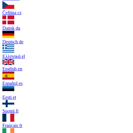
Čeština
cs
Dansk
da
Deutsch
de
Ελληνικά
el
English
en
Español
es
Eesti
et
Suomi
fi
Français
fr