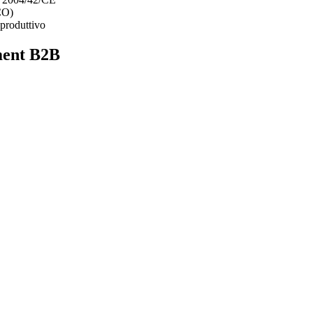
ECO)
 produttivo
ment B2B