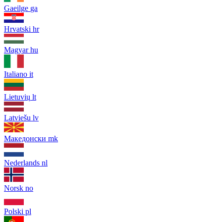
Gaeilge
ga
Hrvatski
hr
Magyar
hu
Italiano
it
Lietuvių
lt
Latviešu
lv
Македонски
mk
Nederlands
nl
Norsk
no
Polski
pl