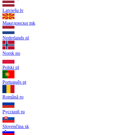
Latviešu
lv
Македонски
mk
Nederlands
nl
Norsk
no
Polski
pl
Português
pt
Română
ro
Русский
ru
Slovenčina
sk