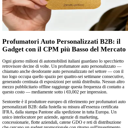
Profumatori Auto Personalizzati B2B: il
Gadget con il CPM più Basso del Mercato
Ogni giorno milioni di automobilisti italiani guardano lo specchietto
retrovisore decine di volte. Un profumatore auto personalizzato —
chiamato anche deodorante auto personalizzato nel settore — con il
tuo logo occupa quello spazio per quattro-sei settimane consecutive,
generando centinaia di esposizioni per unità distribuita. Nessun altro
mezzo pubblicitario offline raggiunge questa frequenza di contatto a
questo costo — mediamente sotto i €0,002 per impression.
Sentorette è il produttore europeo di riferimento per profumatori auto
personalizzati B2B: dalla fustella su misura all'essenza certificata
IFRA, dalla stampa Pantone alla spedizione in tutta Europa. Un
unico interlocutore per aziende, agenzie di marketing,
concessionarie, flotte aziendali, catene GDO e reti di distribuzione
che cercano un gadget promozionale con ritorno sull'investimento