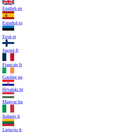
English
en
Español
es
Eesti
et
Suomi
fi
Français
fr
Gaeilge
ga
Hrvatski
hr
Magyar
hu
Italiano
it
Lietuvių
lt