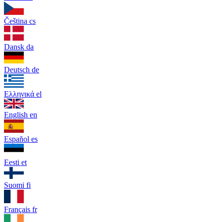
Čeština
cs
Dansk
da
Deutsch
de
Ελληνικά
el
English
en
Español
es
Eesti
et
Suomi
fi
Français
fr