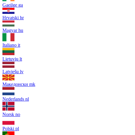
Gaeilge
ga
Hrvatski
hr
Magyar
hu
Italiano
it
Lietuvių
lt
Latviešu
lv
Македонски
mk
Nederlands
nl
Norsk
no
Polski
pl