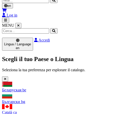
en
Log in
MENU
Accedi
Lingua / Language
en
Scegli il tuo Paese o Lingua
Seleziona la tua preferenza per esplorare il catalogo.
Беларуская
be
Български
bg
Català
ca