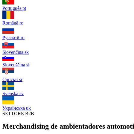
Português
pt
Română
ro
Русский
ru
Slovenčina
sk
Slovenščina
sl
Српски
sr
Svenska
sv
Українська
uk
SETTORE B2B
Merchandising de ambientadores automotivo