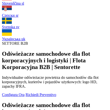
Slovenščina
sl
Српски
sr
Svenska
sv
Українська
uk
SETTORE B2B
Odświeżacze samochodowe dla flot
korporacyjnych i logistyki | Flota
Korporacyjna B2B | Sentorette
Indywidualne odświeżacze powietrza do samochodów dla flot
korporacyjnych, kurierów i pojazdów użytkowych: logo HD,
zapachy IFRA.
Configura Ora
Richiedi Preventivo
Odświeżacze samochodowe dla flot