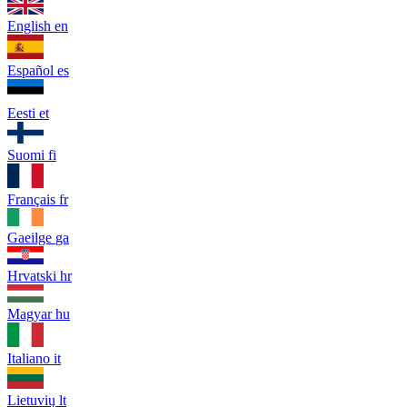
English
en
Español
es
Eesti
et
Suomi
fi
Français
fr
Gaeilge
ga
Hrvatski
hr
Magyar
hu
Italiano
it
Lietuvių
lt