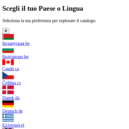
Scegli il tuo Paese o Lingua
Seleziona la tua preferenza per esplorare il catalogo.
Беларуская
be
Български
bg
Català
ca
Čeština
cs
Dansk
da
Deutsch
de
Ελληνικά
el