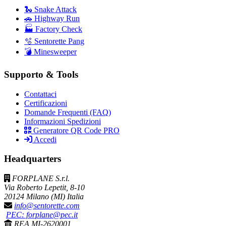
🐍 Snake Attack
🚗 Highway Run
🏭 Factory Check
🫧 Sentorette Pang
💣 Minesweeper
Supporto & Tools
Contattaci
Certificazioni
Domande Frequenti (FAQ)
Informazioni Spedizioni
Generatore QR Code PRO
Accedi
Headquarters
FORPLANE S.r.l.
Via Roberto Lepetit, 8-10
20124 Milano (MI) Italia
info@sentorette.com
PEC: forplane@pec.it
REA MI-2620001