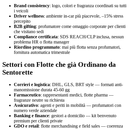
Brand consistency
: logo, colori e fragranza coordinati su tutti
i veicoli
Driver wellness
: ambiente in-car più piacevole, –15% stress
percepito
B2B gifting
: profumatore come omaggio corporate per clienti
che visitano sedi
Compliance certificata
: SDS REACH/CLP inclusa, nessun
problema HR o flotta manager
Riordino programmato
: mai più flotta senza profumatori,
fornitura automatica trimestrale
Settori con Flotte che già Ordinano da
Sentorette
Corrieri e logistica
: DHL, GLS, BRT style — formati anti-
manomissione durata 45-60 gg
Farmaceutico
: rappresentanti medici, flotte pharma —
fragranze neutre su richiesta
Assicurativo
: agenti e periti in mobilità — profumatori con
numero verde aziendale
Banking e finance
: gestori a domicilio — kit benvenuto
premium per clienti private
GDO e retail
: flotte merchandising e field sales — coerenza