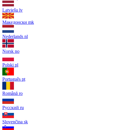
Latviešu
lv
Македонски
mk
Nederlands
nl
Norsk
no
Polski
pl
Português
pt
Română
ro
Русский
ru
Slovenčina
sk