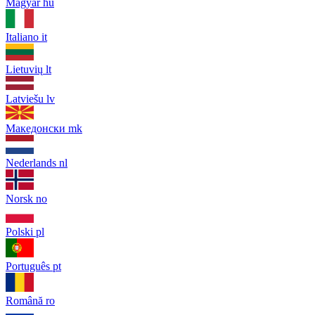
Magyar
hu
Italiano
it
Lietuvių
lt
Latviešu
lv
Македонски
mk
Nederlands
nl
Norsk
no
Polski
pl
Português
pt
Română
ro