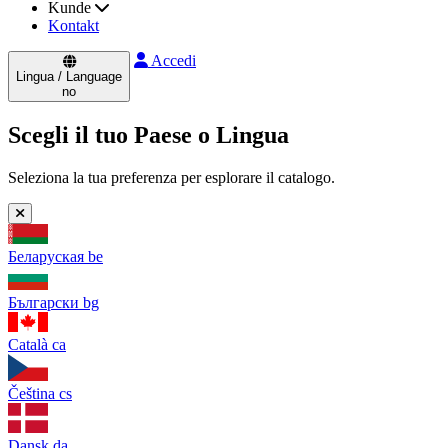
Kunde
Kontakt
Accedi
Lingua / Language
no
Scegli il tuo Paese o Lingua
Seleziona la tua preferenza per esplorare il catalogo.
Беларуская
be
Български
bg
Català
ca
Čeština
cs
Dansk
da