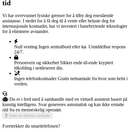
tid
Vi har overvunnet fysiske grenser for å tilby deg enestående
assistanse. I stedet for å få deg til å vente eller belaste deg for
internasjonale kostnader, har vi investert i banebrytende teknologier
for å eliminere avstander.
Null venting
Ingen sentralbord eller kø. Umiddelbar respons
24/7.
Personvern og sikkerhet
Sikker ende-til-ende kryptert
tilkobling i nettleseren din.
Ingen telefonkostnader
Gratis nettsamtale fra hvor som helst i
verden.
Du er i ferd med å samhandle med en virtuell assistent basert på
kunstig intelligens. Svar genereres automatisk og kan ikke erstatte
råd fra en menneskelig operatør.
Start en direkte samtale
Foretrekker du smarttelefonen?