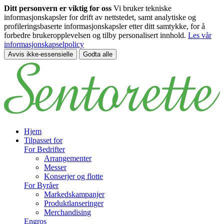
Ditt personvern er viktig for oss
Vi bruker tekniske
informasjonskapsler for drift av nettstedet, samt analytiske og
profileringsbaserte informasjonskapsler etter ditt samtykke, for å
forbedre brukeropplevelsen og tilby personalisert innhold.
Les vår
informasjonskapselpolicy
Avvis ikke-essensielle
Godta alle
Gå til hovedinnhold
Hjem
Tilpasset for
For Bedrifter
Arrangementer
Messer
Konserjer og flotte
For Byråer
Markedskampanjer
Produktlanseringer
Merchandising
Engros