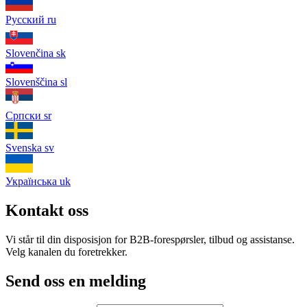
Русский
ru
Slovenčina
sk
Slovenščina
sl
Српски
sr
Svenska
sv
Українська
uk
Kontakt oss
Vi står til din disposisjon for B2B-forespørsler, tilbud og assistanse.
Velg kanalen du foretrekker.
Send oss ​​en melding