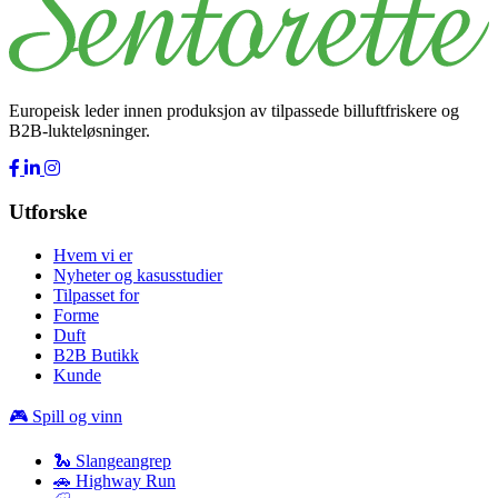
Europeisk leder innen produksjon av tilpassede billuftfriskere og
B2B-lukteløsninger.
Utforske
Hvem vi er
Nyheter og kasusstudier
Tilpasset for
Forme
Duft
B2B Butikk
Kunde
🎮 Spill og vinn
🐍 Slangeangrep
🚗 Highway Run