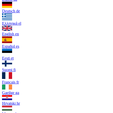
Deutsch
de
Ελληνικά
el
English
en
Español
es
Eesti
et
Suomi
fi
Français
fr
Gaeilge
ga
Hrvatski
hr