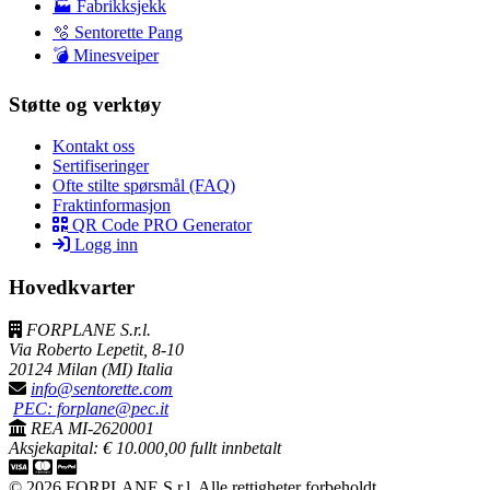
🏭 Fabrikksjekk
🫧 Sentorette Pang
💣 Minesveiper
Støtte og verktøy
Kontakt oss
Sertifiseringer
Ofte stilte spørsmål (FAQ)
Fraktinformasjon
QR Code PRO Generator
Logg inn
Hovedkvarter
FORPLANE S.r.l.
Via Roberto Lepetit, 8-10
20124 Milan (MI) Italia
info@sentorette.com
PEC: forplane@pec.it
REA MI-2620001
Aksjekapital: € 10.000,00 fullt innbetalt
© 2026 FORPLANE S.r.l. Alle rettigheter forbeholdt.