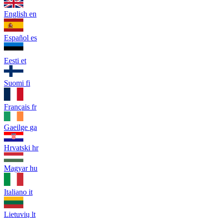
English
en
Español
es
Eesti
et
Suomi
fi
Français
fr
Gaeilge
ga
Hrvatski
hr
Magyar
hu
Italiano
it
Lietuvių
lt