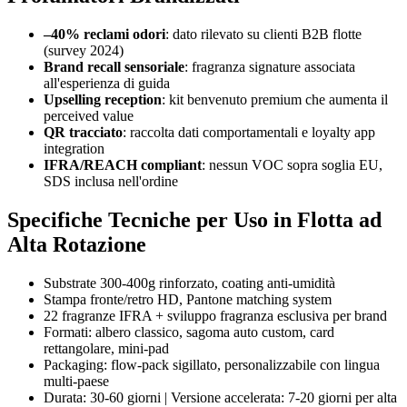
–40% reclami odori
: dato rilevato su clienti B2B flotte
(survey 2024)
Brand recall sensoriale
: fragranza signature associata
all'esperienza di guida
Upselling reception
: kit benvenuto premium che aumenta il
perceived value
QR tracciato
: raccolta dati comportamentali e loyalty app
integration
IFRA/REACH compliant
: nessun VOC sopra soglia EU,
SDS inclusa nell'ordine
Specifiche Tecniche per Uso in Flotta ad
Alta Rotazione
Substrate 300-400g rinforzato, coating anti-umidità
Stampa fronte/retro HD, Pantone matching system
22 fragranze IFRA + sviluppo fragranza esclusiva per brand
Formati: albero classico, sagoma auto custom, card
rettangolare, mini-pad
Packaging: flow-pack sigillato, personalizzabile con lingua
multi-paese
Durata: 30-60 giorni | Versione accelerata: 7-20 giorni per alta