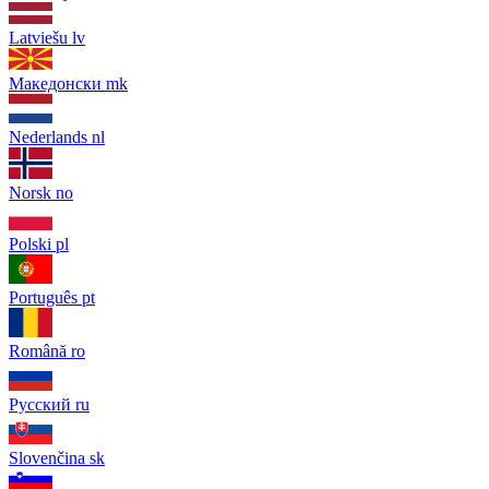
Latviešu
lv
Македонски
mk
Nederlands
nl
Norsk
no
Polski
pl
Português
pt
Română
ro
Русский
ru
Slovenčina
sk