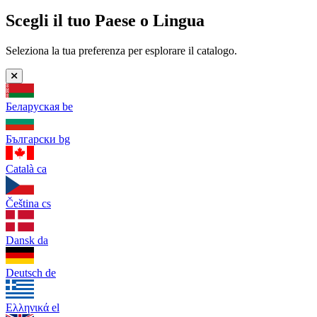
Scegli il tuo Paese o Lingua
Seleziona la tua preferenza per esplorare il catalogo.
Беларуская
be
Български
bg
Català
ca
Čeština
cs
Dansk
da
Deutsch
de
Ελληνικά
el