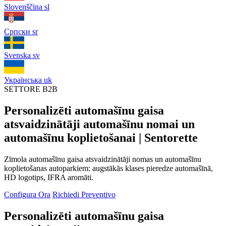
Slovenščina
sl
Српски
sr
Svenska
sv
Українська
uk
SETTORE B2B
Personalizēti automašīnu gaisa
atsvaidzinātāji automašīnu nomai un
automašīnu koplietošanai | Sentorette
Zīmola automašīnu gaisa atsvaidzinātāji nomas un automašīnu
koplietošanas autoparkiem: augstākās klases pieredze automašīnā,
HD logotips, IFRA aromāti.
Configura Ora
Richiedi Preventivo
Personalizēti automašīnu gaisa