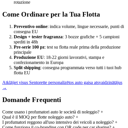
rotazione
Come Ordinare per la Tua Flotta
Preventivo online
: indica volume, lingue necessarie, punti di
consegna EU
Design + tester fragranza
: 3 bozze grafiche + 5 campioni
spediti in 48h
Pre-serie 100 pz
: test su flotta reale prima della produzione
principale
Produzione EU
: 18-22 giorni lavorativi, stampa e
confezionamento in Europa
Split shipping
: consegna programmata verso tutti i tuoi hub
flotta EU
Atklājiet visus Sentorette personalizētos auto gaisa atsvaidzinātājus
→
Domande Frequenti
Come usano i profumatori auto le società di noleggio?
+
Qual è il MOQ per flotte noleggio auto?
+
I profumatori reggono all'uso intensivo dei veicoli a noleggio?
+
Come funziona il co-branding con QR code per car sharing?
+