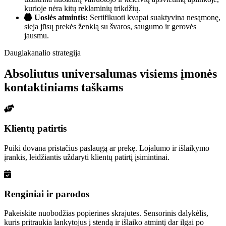
kurioje nėra kitų reklaminių trikdžių.
Uoslės atmintis:
Sertifikuoti kvapai suaktyvina nesąmonę,
sieja jūsų prekės ženklą su švaros, saugumo ir gerovės
jausmu.
Daugiakanalio strategija
Absoliutus universalumas visiems įmonės
kontaktiniams taškams
Klientų patirtis
Puiki dovana pristačius paslaugą ar prekę. Lojalumo ir išlaikymo
įrankis, leidžiantis uždaryti klientų patirtį įsimintinai.
Renginiai ir parodos
Pakeiskite nuobodžias popierines skrajutes. Sensorinis dalykėlis,
kuris pritraukia lankytojus į stendą ir išlaiko atmintį dar ilgai po