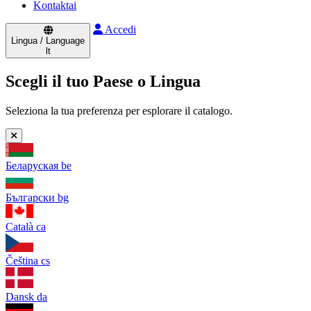
Kontaktai
Accedi
Lingua / Language
lt
Scegli il tuo Paese o Lingua
Seleziona la tua preferenza per esplorare il catalogo.
Беларуская
be
Български
bg
Català
ca
Čeština
cs
Dansk
da