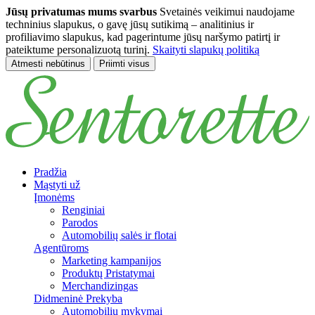
Jūsų privatumas mums svarbus
Svetainės veikimui naudojame
techninius slapukus, o gavę jūsų sutikimą – analitinius ir
profiliavimo slapukus, kad pagerintume jūsų naršymo patirtį ir
pateiktume personalizuotą turinį.
Skaityti slapukų politiką
Atmesti nebūtinus
Priimti visus
Pereiti prie pagrindinio turinio
Pradžia
Mąstyti už
Įmonėms
Renginiai
Parodos
Automobilių salės ir flotai
Agentūroms
Marketing kampanijos
Produktų Pristatymai
Merchandizingas
Didmeninė Prekyba
Automobilių mykymai