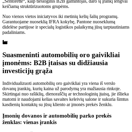
„Sentorette“, kaip tiesioginis B2B gamintojas, daro šį įrankį lengvai
keičiamą struktūrizuotoms grupėms.
Nuo vienos vietos iniciatyvos iki metinių kelių šalių programų.
Garantuojame nuoseklią IFRA kokybę, Pantone nuoseklumą
didelėse partijose ir specialų logistikos palaikymą jūsų tarptautiniams
padaliniams.
Suasmeninti automobilių oro gaivikliai
įmonėms: B2B įtaisas su didžiausia
investicijų grąža
Individualizuoti automobilių oro gaivikliai yra viena iš verslo
dovanų įrankių, kurių kaina už parodymą yra mažiausia rinkoje.
Skirtingai nuo rašiklių, dienoraščių ar technologinių įtaisų, jie išlieka
matomi ir naudojami kelias savaites keleivių salone ir sukuria šimtus
kasdienių kontaktų su jūsų kliento ar įmonės prekės ženklu.
Įmonių dovanos ir automobilių parko prekės
ženklas: vienas įrankis