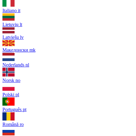
Italiano
it
Lietuvių
lt
Latviešu
lv
Македонски
mk
Nederlands
nl
Norsk
no
Polski
pl
Português
pt
Română
ro