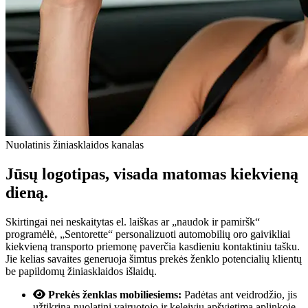
Nuolatinis žiniasklaidos kanalas
Jūsų logotipas, visada matomas kiekvieną
dieną.
Skirtingai nei neskaitytas el. laiškas ar „naudok ir pamiršk“
programėlė, „Sentorette“ personalizuoti automobilių oro gaivikliai
kiekvieną transporto priemonę paverčia kasdieniu kontaktiniu tašku.
Jie kelias savaites generuoja šimtus prekės ženklo potencialių klientų
be papildomų žiniasklaidos išlaidų.
Prekės ženklas mobiliesiems:
Padėtas ant veidrodžio, jis
užtikrina nuolatinį vairuotojo ir keleivių apšvietimą aplinkoje,