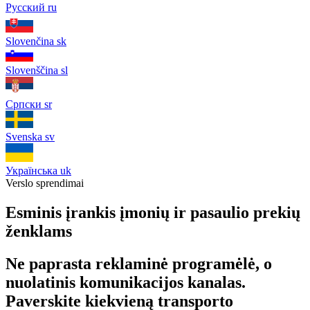
Русский
ru
Slovenčina
sk
Slovenščina
sl
Српски
sr
Svenska
sv
Українська
uk
Verslo sprendimai
Esminis įrankis įmonių ir pasaulio prekių
ženklams
Ne paprasta reklaminė programėlė, o
nuolatinis komunikacijos kanalas.
Paverskite kiekvieną transporto