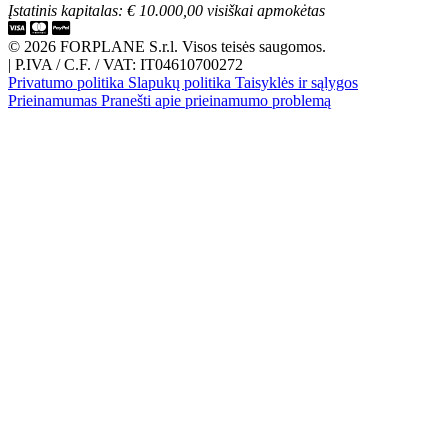
Įstatinis kapitalas: € 10.000,00 visiškai apmokėtas
© 2026 FORPLANE S.r.l. Visos teisės saugomos.
|
P.IVA / C.F. / VAT: IT04610700272
Privatumo politika
Slapukų politika
Taisyklės ir sąlygos
Prieinamumas
Pranešti apie prieinamumo problemą