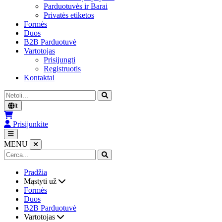
Parduotuvės ir Barai
Privatės etiketos
Formės
Duos
B2B Parduotuvė
Vartotojas
Prisijungti
Registruotis
Kontaktai
Cerca
lt
Prisijunkite
MENU
Pradžia
Mąstyti už
Formės
Duos
B2B Parduotuvė
Vartotojas