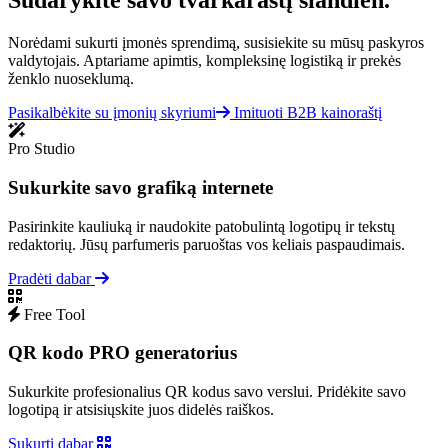
Sudarykite savo tvarkaraštį šiandien.
Norėdami sukurti įmonės sprendimą, susisiekite su mūsų paskyros
valdytojais. Aptariame apimtis, kompleksinę logistiką ir prekės
ženklo nuoseklumą.
Pasikalbėkite su įmonių skyriumi
Imituoti B2B kainoraštį
Pro Studio
Sukurkite savo grafiką internete
Pasirinkite kauliuką ir naudokite patobulintą logotipų ir tekstų
redaktorių. Jūsų parfumeris paruoštas vos keliais paspaudimais.
Pradėti dabar
Free Tool
QR kodo PRO generatorius
Sukurkite profesionalius QR kodus savo verslui. Pridėkite savo
logotipą ir atsisiųskite juos didelės raiškos.
Sukurti dabar