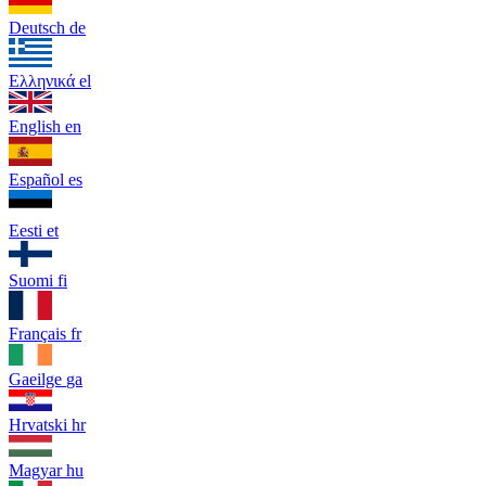
Deutsch
de
Ελληνικά
el
English
en
Español
es
Eesti
et
Suomi
fi
Français
fr
Gaeilge
ga
Hrvatski
hr
Magyar
hu