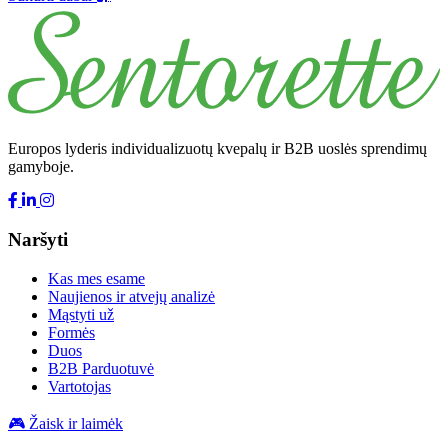
Europos lyderis individualizuotų kvepalų ir B2B uoslės sprendimų
gamyboje.
Naršyti
Kas mes esame
Naujienos ir atvejų analizė
Mąstyti už
Formės
Duos
B2B Parduotuvė
Vartotojas
🎮 Žaisk ir laimėk