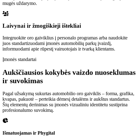
mugės uždarymo.
Laivynai ir žmogiškieji ištekliai
Integruokite oro gaiviklius į personalo programas arba naudokite
juos standartizuodami įmonės automobilių parkų įvaizdį,
informuodami apie rūpestį vairuotojais ir tvarką klientams.
Įmonės standartai
Aukščiausios kokybės vaizdo nuoseklumas
ir suvokimas
Pagal užsakymą sukurtas automobilio oro gaiviklis – forma, grafika,
kvapas, pakuotė – perteikia dėmesį detalėms ir aukštus standartus.
Šių elementų derinimas su įmonės vizualiniu identitetu sustiprina
profesionalumo suvokimą.
Išmatuojamas ir Phygital