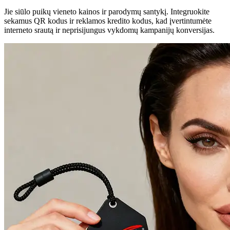
Jie siūlo puikų vieneto kainos ir parodymų santykį. Integruokite
sekamus QR kodus ir reklamos kredito kodus, kad įvertintumėte
interneto srautą ir neprisijungus vykdomų kampanijų konversijas.