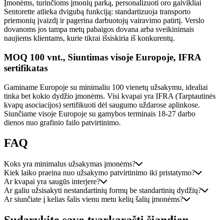
Įmonėms, turinčioms įmonių parką, personalizuoti oro gaivikliai
Sentorette atlieka dvigubą funkciją: standartizuoja transporto
priemonių įvaizdį ir pagerina darbuotojų vairavimo patirtį. Verslo
dovanoms jos tampa metų pabaigos dovana arba sveikinimais
naujiems klientams, kurie tikrai išsiskiria iš konkurentų.
MOQ 100 vnt., Siuntimas visoje Europoje, IFRA
sertifikatas
Gaminame Europoje su minimaliu 100 vienetų užsakymu, idealiai
tinka bet kokio dydžio įmonėms. Visi kvapai yra IFRA (Tarptautinės
kvapų asociacijos) sertifikuoti dėl saugumo uždarose aplinkose.
Siunčiame visoje Europoje su gamybos terminais 18-27 darbo
dienos nuo grafinio failo patvirtinimo.
FAQ
Koks yra minimalus užsakymas įmonėms?
Kiek laiko praeina nuo užsakymo patvirtinimo iki pristatymo?
Ar kvapai yra saugūs interjere?
Ar galiu užsisakyti nestandartinių formų be standartinių dydžių?
Ar siunčiate į kelias šalis vienu metu kelių šalių įmonėms?