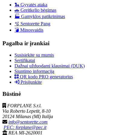
🐍 Gyvatės ataka
🚗 Greitkelio bėgimas
🏭 Gamyklos patikrinimas
🫧 Sentorette Pang
💣 Minosvaidis
Pagalba ir įrankiai
Susisiekite su mumis
Sertifikatai
Dažnai užduodami klausimai (DUK)
Siuntimo informacija
QR kodo PRO generatorius
Prisijunkite
Būstinė
FORPLANE S.r.l.
Via Roberto Lepetit, 8-10
20124 Milanas (MI) Italija
info@sentorette.com
PEC: forplane@pec.it
REA MI-2620001