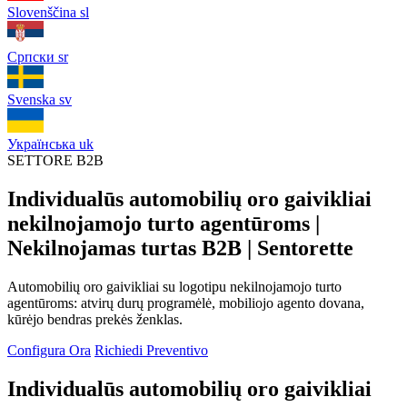
Slovenščina
sl
Српски
sr
Svenska
sv
Українська
uk
SETTORE B2B
Individualūs automobilių oro gaivikliai
nekilnojamojo turto agentūroms |
Nekilnojamas turtas B2B | Sentorette
Automobilių oro gaivikliai su logotipu nekilnojamojo turto
agentūroms: atvirų durų programėlė, mobiliojo agento dovana,
kūrėjo bendras prekės ženklas.
Configura Ora
Richiedi Preventivo
Individualūs automobilių oro gaivikliai