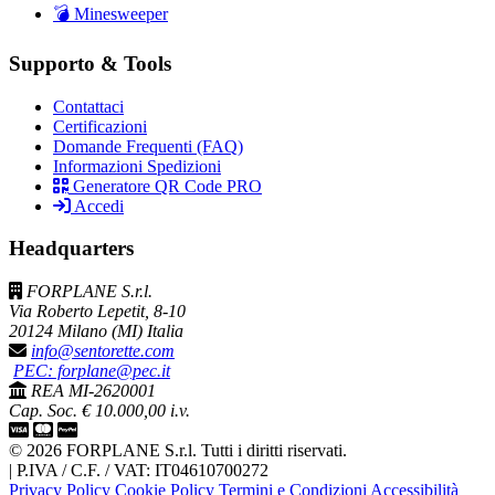
💣 Minesweeper
Supporto & Tools
Contattaci
Certificazioni
Domande Frequenti (FAQ)
Informazioni Spedizioni
Generatore QR Code PRO
Accedi
Headquarters
FORPLANE S.r.l.
Via Roberto Lepetit, 8-10
20124 Milano (MI) Italia
info@sentorette.com
PEC: forplane@pec.it
REA MI-2620001
Cap. Soc. € 10.000,00 i.v.
© 2026 FORPLANE S.r.l. Tutti i diritti riservati.
|
P.IVA / C.F. / VAT: IT04610700272
Privacy Policy
Cookie Policy
Termini e Condizioni
Accessibilità