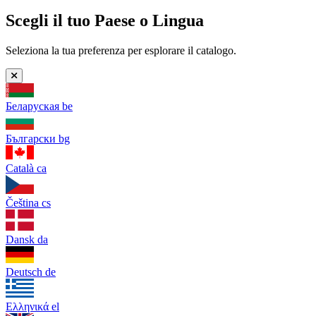
Scegli il tuo Paese o Lingua
Seleziona la tua preferenza per esplorare il catalogo.
Беларуская
be
Български
bg
Català
ca
Čeština
cs
Dansk
da
Deutsch
de
Ελληνικά
el