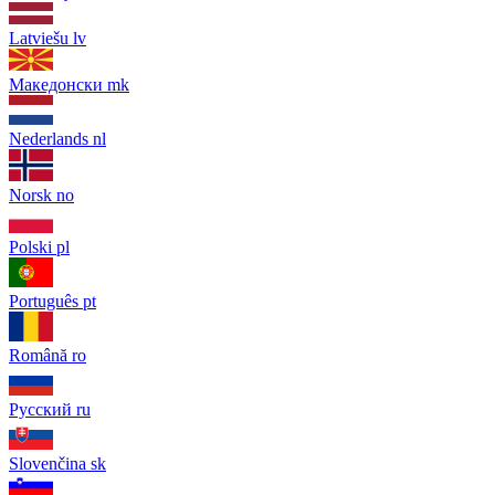
Latviešu
lv
Македонски
mk
Nederlands
nl
Norsk
no
Polski
pl
Português
pt
Română
ro
Русский
ru
Slovenčina
sk