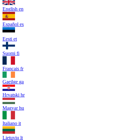
English
en
Español
es
Eesti
et
Suomi
fi
Français
fr
Gaeilge
ga
Hrvatski
hr
Magyar
hu
Italiano
it
Lietuvių
lt