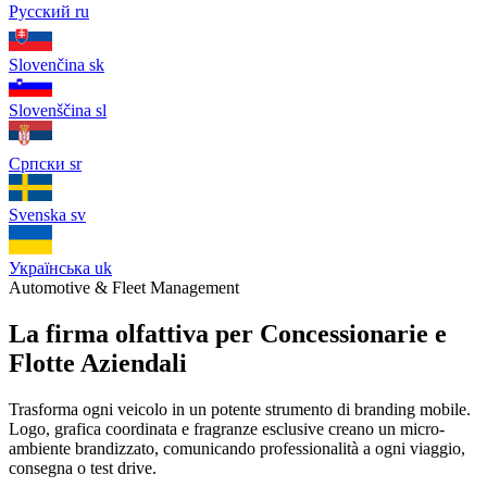
Русский
ru
Slovenčina
sk
Slovenščina
sl
Српски
sr
Svenska
sv
Українська
uk
Automotive & Fleet Management
La firma olfattiva per Concessionarie e
Flotte Aziendali
Trasforma ogni veicolo in un potente strumento di branding mobile.
Logo, grafica coordinata e fragranze esclusive creano un micro-
ambiente brandizzato, comunicando professionalità a ogni viaggio,
consegna o test drive.