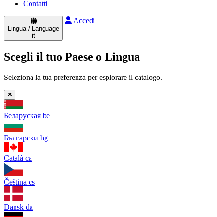
Contatti
Accedi
Lingua / Language
it
Scegli il tuo Paese o Lingua
Seleziona la tua preferenza per esplorare il catalogo.
Беларуская
be
Български
bg
Català
ca
Čeština
cs
Dansk
da