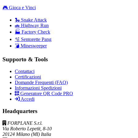
🎮 Gioca e Vinci
🐍 Snake Attack
🚗 Highway Run
🏭 Factory Check
🫧 Sentorette Pang
💣 Minesweeper
Supporto & Tools
Contattaci
Certificazioni
Domande Frequenti (FAQ)
Informazioni Spedizioni
Generatore QR Code PRO
Accedi
Headquarters
FORPLANE S.r.l.
Via Roberto Lepetit, 8-10
20124 Milano (MI) Italia