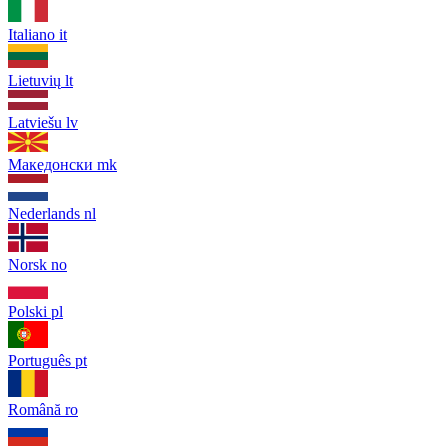
Italiano
it
Lietuvių
lt
Latviešu
lv
Македонски
mk
Nederlands
nl
Norsk
no
Polski
pl
Português
pt
Română
ro