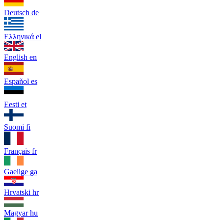
Deutsch
de
Ελληνικά
el
English
en
Español
es
Eesti
et
Suomi
fi
Français
fr
Gaeilge
ga
Hrvatski
hr
Magyar
hu