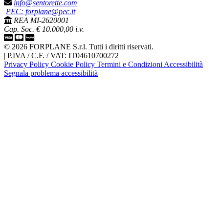
info@sentorette.com
PEC: forplane@pec.it
REA MI-2620001
Cap. Soc. € 10.000,00 i.v.
© 2026 FORPLANE S.r.l. Tutti i diritti riservati.
|
P.IVA / C.F. / VAT: IT04610700272
Privacy Policy
Cookie Policy
Termini e Condizioni
Accessibilità
Segnala problema accessibilità