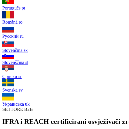
Português
pt
Română
ro
Русский
ru
Slovenčina
sk
Slovenščina
sl
Српски
sr
Svenska
sv
Українська
uk
SETTORE B2B
IFRA i REACH certificirani osvježivači zr