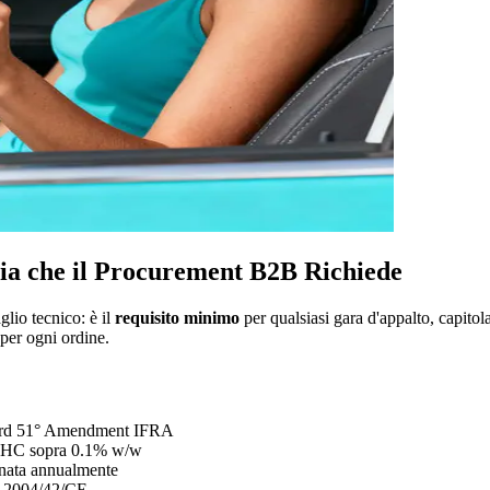
a che il Procurement B2B Richiede
glio tecnico: è il
requisito minimo
per qualsiasi gara d'appalto, capit
er ogni ordine.
andard 51° Amendment IFRA
VHC sopra 0.1% w/w
rnata annualmente
va 2004/42/CE