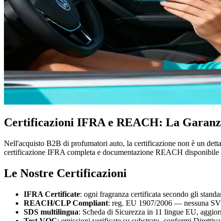
Certificazioni IFRA e REACH: La Garanzi
Nell'acquisto B2B di profumatori auto, la certificazione non è un detta
certificazione IFRA completa e documentazione REACH disponibile p
Le Nostre Certificazioni
IFRA Certificate
: ogni fragranza certificata secondo gli st
REACH/CLP Compliant
: reg. EU 1907/2006 — nessuna S
SDS multilingua
: Scheda di Sicurezza in 11 lingue EU, aggio
Test VOC
: emissioni verificate su substrato, conformi Diretti