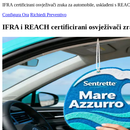
IFRA certificirani osvježivači zraka za automobile, usklađeni s REA
Configura Ora
Richiedi Preventivo
IFRA i REACH certificirani osvježivači zr