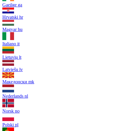
Gaeilge
ga
Hrvatski
hr
Magyar
hu
Italiano
it
Lietuvių
lt
Latviešu
lv
Македонски
mk
Nederlands
nl
Norsk
no
Polski
pl