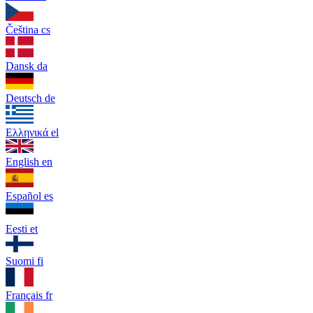
Čeština
cs
Dansk
da
Deutsch
de
Ελληνικά
el
English
en
Español
es
Eesti
et
Suomi
fi
Français
fr