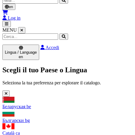
en
Log in
MENU
Accedi
Lingua / Language
en
Scegli il tuo Paese o Lingua
Seleziona la tua preferenza per esplorare il catalogo.
Беларуская
be
Български
bg
Català
ca