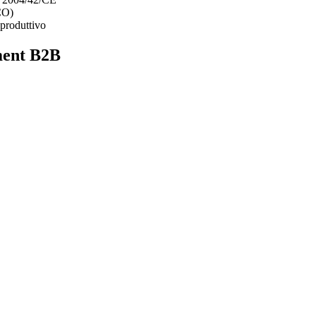
ECO)
 produttivo
ment B2B