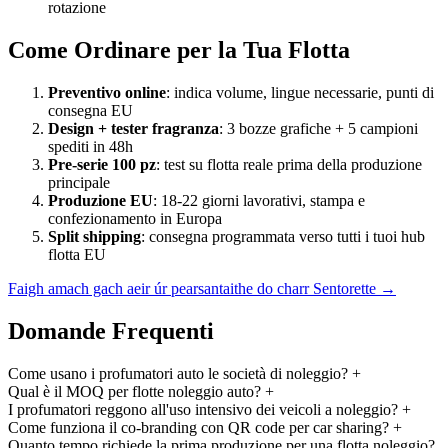
rotazione
Come Ordinare per la Tua Flotta
Preventivo online
: indica volume, lingue necessarie, punti di
consegna EU
Design + tester fragranza
: 3 bozze grafiche + 5 campioni
spediti in 48h
Pre-serie 100 pz
: test su flotta reale prima della produzione
principale
Produzione EU
: 18-22 giorni lavorativi, stampa e
confezionamento in Europa
Split shipping
: consegna programmata verso tutti i tuoi hub
flotta EU
Faigh amach gach aeir úr pearsantaithe do charr Sentorette →
Domande Frequenti
Come usano i profumatori auto le società di noleggio?
+
Qual è il MOQ per flotte noleggio auto?
+
I profumatori reggono all'uso intensivo dei veicoli a noleggio?
+
Come funziona il co-branding con QR code per car sharing?
+
Quanto tempo richiede la prima produzione per una flotta noleggio?