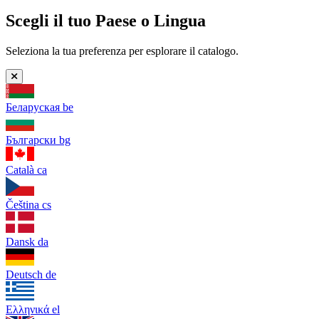
Scegli il tuo Paese o Lingua
Seleziona la tua preferenza per esplorare il catalogo.
Беларуская
be
Български
bg
Català
ca
Čeština
cs
Dansk
da
Deutsch
de
Ελληνικά
el