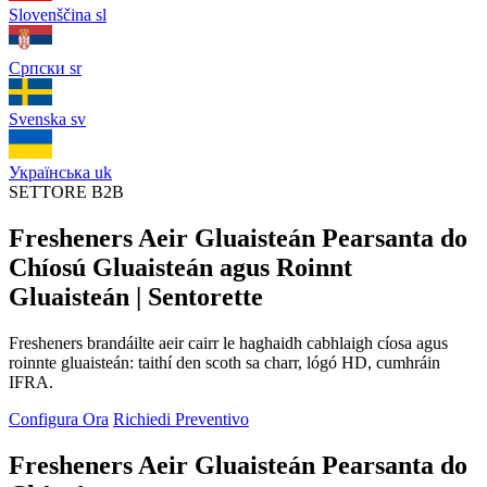
Slovenščina
sl
Српски
sr
Svenska
sv
Українська
uk
SETTORE B2B
Fresheners Aeir Gluaisteán Pearsanta do
Chíosú Gluaisteán agus Roinnt
Gluaisteán | Sentorette
Fresheners brandáilte aeir cairr le haghaidh cabhlaigh cíosa agus
roinnte gluaisteán: taithí den scoth sa charr, lógó HD, cumhráin
IFRA.
Configura Ora
Richiedi Preventivo
Fresheners Aeir Gluaisteán Pearsanta do