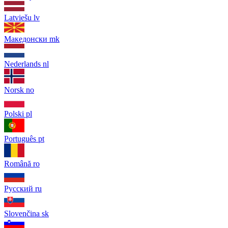
Latviešu
lv
Македонски
mk
Nederlands
nl
Norsk
no
Polski
pl
Português
pt
Română
ro
Русский
ru
Slovenčina
sk