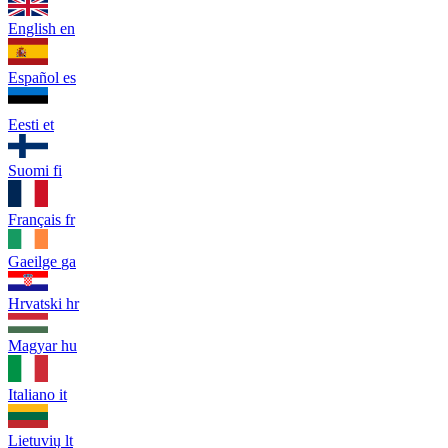
English
en
Español
es
Eesti
et
Suomi
fi
Français
fr
Gaeilge
ga
Hrvatski
hr
Magyar
hu
Italiano
it
Lietuvių
lt