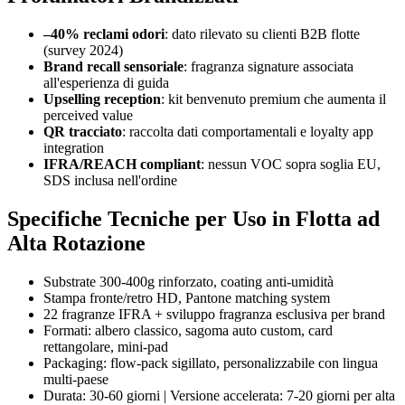
–40% reclami odori
: dato rilevato su clienti B2B flotte
(survey 2024)
Brand recall sensoriale
: fragranza signature associata
all'esperienza di guida
Upselling reception
: kit benvenuto premium che aumenta il
perceived value
QR tracciato
: raccolta dati comportamentali e loyalty app
integration
IFRA/REACH compliant
: nessun VOC sopra soglia EU,
SDS inclusa nell'ordine
Specifiche Tecniche per Uso in Flotta ad
Alta Rotazione
Substrate 300-400g rinforzato, coating anti-umidità
Stampa fronte/retro HD, Pantone matching system
22 fragranze IFRA + sviluppo fragranza esclusiva per brand
Formati: albero classico, sagoma auto custom, card
rettangolare, mini-pad
Packaging: flow-pack sigillato, personalizzabile con lingua
multi-paese
Durata: 30-60 giorni | Versione accelerata: 7-20 giorni per alta