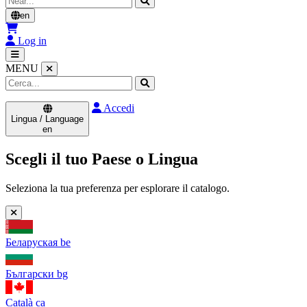
en
Log in
MENU
Accedi
Lingua / Language
en
Scegli il tuo Paese o Lingua
Seleziona la tua preferenza per esplorare il catalogo.
Беларуская
be
Български
bg
Català
ca