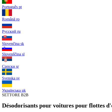
Português
pt
Română
ro
Русский
ru
Slovenčina
sk
Slovenščina
sl
Српски
sr
Svenska
sv
Українська
uk
SETTORE B2B
Désodorisants pour voitures pour flottes d'e