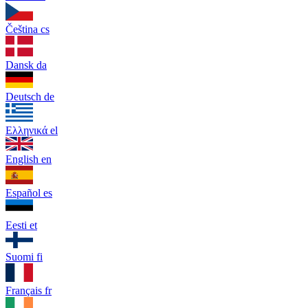
Čeština
cs
Dansk
da
Deutsch
de
Ελληνικά
el
English
en
Español
es
Eesti
et
Suomi
fi
Français
fr