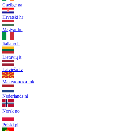
Gaeilge
ga
Hrvatski
hr
Magyar
hu
Italiano
it
Lietuvių
lt
Latviešu
lv
Македонски
mk
Nederlands
nl
Norsk
no
Polski
pl