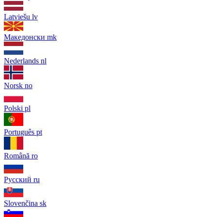
Latviešu
lv
Македонски
mk
Nederlands
nl
Norsk
no
Polski
pl
Português
pt
Română
ro
Русский
ru
Slovenčina
sk