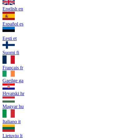
English
en
Español
es
Eesti
et
Suomi
fi
Français
fr
Gaeilge
ga
Hrvatski
hr
Magyar
hu
Italiano
it
Lietuvių
lt