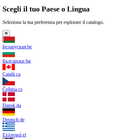
Scegli il tuo Paese o Lingua
Seleziona la tua preferenza per esplorare il catalogo.
Беларуская
be
Български
bg
Català
ca
Čeština
cs
Dansk
da
Deutsch
de
Ελληνικά
el