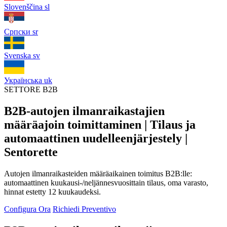
Slovenščina
sl
Српски
sr
Svenska
sv
Українська
uk
SETTORE B2B
B2B-autojen ilmanraikastajien
määräajoin toimittaminen | Tilaus ja
automaattinen uudelleenjärjestely |
Sentorette
Autojen ilmanraikasteiden määräaikainen toimitus B2B:lle:
automaattinen kuukausi-/neljännesvuosittain tilaus, oma varasto,
hinnat estetty 12 kuukaudeksi.
Configura Ora
Richiedi Preventivo