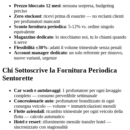
Prezzo bloccato 12 mesi
: nessuna sorpresa, budgeting
preciso
Zero stockout
: ricevi prima di esaurire — no reclami clienti
per profumatori mancanti
Sconto fornitura periodica
: 5-12% vs. ordine singolo
equivalente
Magazzino dedicato
: lo stocchiamo noi, tu lo chiami quando
ti serve
Flessibilità ±30%
: adatti il volume trimestrale senza penali
Account manager dedicato
: un solo referente per rinnovo,
nuove varianti, urgenze
Chi Sottoscrive la Fornitura Periodica
Sentorette
Car wash e autolavaggi
: 1 profumatore per ogni lavaggio
completo — consumo prevedibile settimanale
Concessionarie auto
: profumatore brandizzato in ogni
consegna veicolo — volume = immatricolazioni mensili
Flotte aziendali
: ricambio trimestrale per ogni veicolo della
flotta — calcolo automatico
Hotel e resort
: rifornimento mensile transfer hotel —
sincronizzato con stagionalità