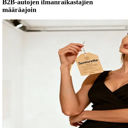
B2B-autojen ilmanraikastajien
määräajoin