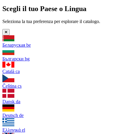
Scegli il tuo Paese o Lingua
Seleziona la tua preferenza per esplorare il catalogo.
Беларуская
be
Български
bg
Català
ca
Čeština
cs
Dansk
da
Deutsch
de
Ελληνικά
el