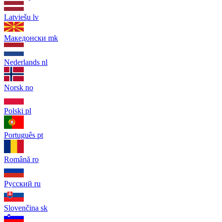
Latviešu
lv
Македонски
mk
Nederlands
nl
Norsk
no
Polski
pl
Português
pt
Română
ro
Русский
ru
Slovenčina
sk