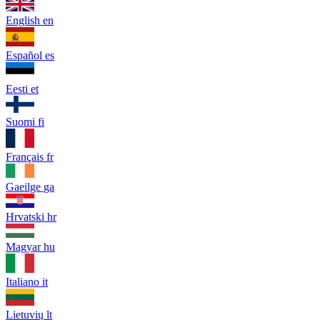
English
en
Español
es
Eesti
et
Suomi
fi
Français
fr
Gaeilge
ga
Hrvatski
hr
Magyar
hu
Italiano
it
Lietuvių
lt