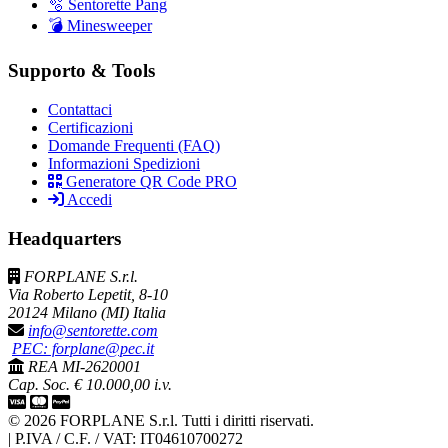
🫧 Sentorette Pang
💣 Minesweeper
Supporto & Tools
Contattaci
Certificazioni
Domande Frequenti (FAQ)
Informazioni Spedizioni
Generatore QR Code PRO
Accedi
Headquarters
FORPLANE S.r.l.
Via Roberto Lepetit, 8-10
20124 Milano (MI) Italia
info@sentorette.com
PEC: forplane@pec.it
REA MI-2620001
Cap. Soc. € 10.000,00 i.v.
© 2026 FORPLANE S.r.l. Tutti i diritti riservati.
|
P.IVA / C.F. / VAT: IT04610700272