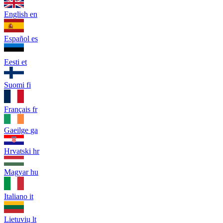
English
en
Español
es
Eesti
et
Suomi
fi
Français
fr
Gaeilge
ga
Hrvatski
hr
Magyar
hu
Italiano
it
Lietuvių
lt