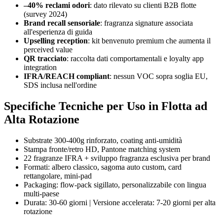
–40% reclami odori
: dato rilevato su clienti B2B flotte
(survey 2024)
Brand recall sensoriale
: fragranza signature associata
all'esperienza di guida
Upselling reception
: kit benvenuto premium che aumenta il
perceived value
QR tracciato
: raccolta dati comportamentali e loyalty app
integration
IFRA/REACH compliant
: nessun VOC sopra soglia EU,
SDS inclusa nell'ordine
Specifiche Tecniche per Uso in Flotta ad
Alta Rotazione
Substrate 300-400g rinforzato, coating anti-umidità
Stampa fronte/retro HD, Pantone matching system
22 fragranze IFRA + sviluppo fragranza esclusiva per brand
Formati: albero classico, sagoma auto custom, card
rettangolare, mini-pad
Packaging: flow-pack sigillato, personalizzabile con lingua
multi-paese
Durata: 30-60 giorni | Versione accelerata: 7-20 giorni per alta
rotazione