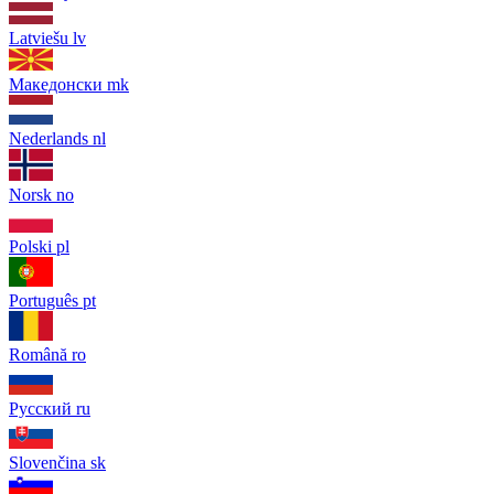
Latviešu
lv
Македонски
mk
Nederlands
nl
Norsk
no
Polski
pl
Português
pt
Română
ro
Русский
ru
Slovenčina
sk