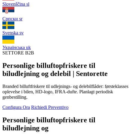
Slovenščina
sl
Српски
sr
Svenska
sv
Українська
uk
SETTORE B2B
Personlige billuftopfriskere til
biludlejning og delebil | Sentorette
Branded billuftfriskere til udlejnings- og delebilflåder: førsteklasses
oplevelse i bilen, HD-logo, IFRA-dufte. Planlagt periodisk
genbestilling.
Configura Ora
Richiedi Preventivo
Personlige billuftopfriskere til
biludlejning og