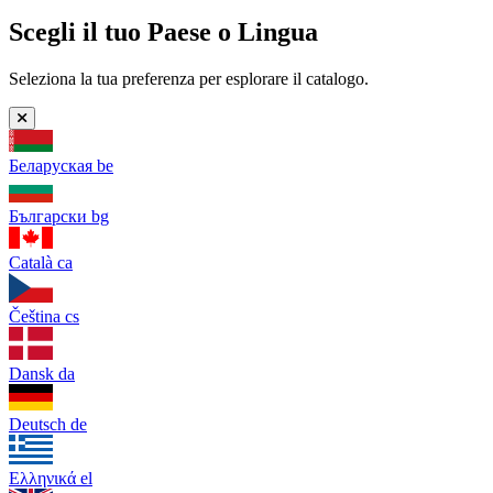
Scegli il tuo Paese o Lingua
Seleziona la tua preferenza per esplorare il catalogo.
Беларуская
be
Български
bg
Català
ca
Čeština
cs
Dansk
da
Deutsch
de
Ελληνικά
el