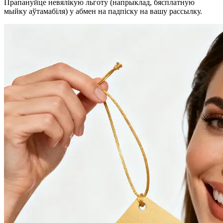
Прапануйце невялікую льготу (напрыклад, бясплатную
мыйку аўтамабіля) у абмен на падпіску на вашу рассылку.