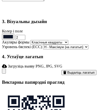
3. Візуальны дызайн
Колер і поле
Акуляры формы
Узровень бяспекі (ECC)
4. Устаўце лагатып
Загрузіць выяву
PNG, JPG, SVG
Выдаліць лагатып
Вектарны папярэдні прагляд