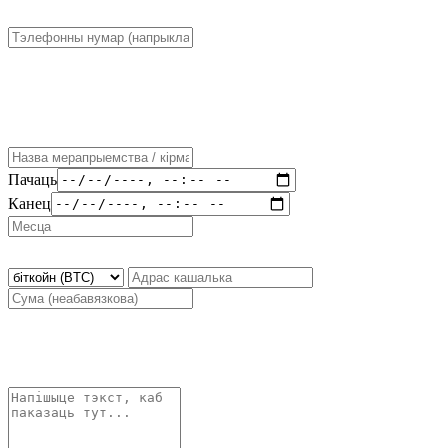
Пачаць
Канец