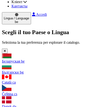
Кліент
Кантакты
Accedi
Lingua / Language
be
Scegli il tuo Paese o Lingua
Seleziona la tua preferenza per esplorare il catalogo.
Беларуская
be
Български
bg
Català
ca
Čeština
cs
Dansk
da