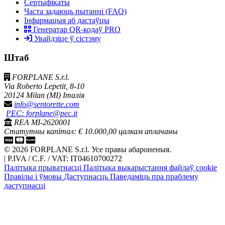
Сертыфікаты
Часта задаюць пытанні (FAQ)
Інфармацыя аб дастаўцы
Генератар QR-кодаў PRO
Увайдзіце ў сістэму
Штаб
FORPLANE S.r.l.
Via Roberto Lepetit, 8-10
20124 Milan (MI) Італія
info@sentorette.com
PEC: forplane@pec.it
REA MI-2620001
Статутны капітал: € 10.000,00 цалкам аплачаны
© 2026 FORPLANE S.r.l. Усе правы абароненыя.
|
P.IVA / C.F. / VAT: IT04610700272
Палітыка прыватнасці
Палітыка выкарыстання файлаў cookie
Правілы і ўмовы
Даступнасць
Паведаміць пра праблему
даступнасці