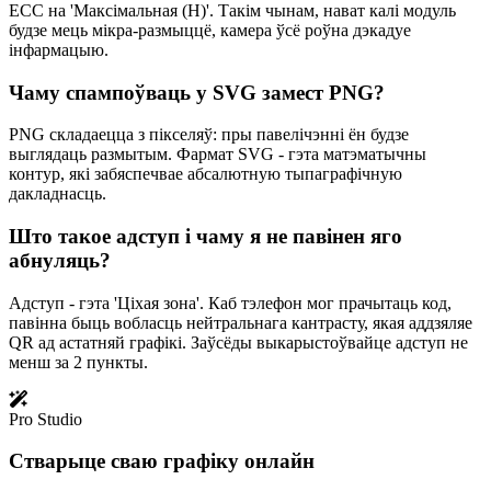
ECC на 'Максімальная (H)'. Такім чынам, нават калі модуль
будзе мець мікра-размыццё, камера ўсё роўна дэкадуе
інфармацыю.
Чаму спампоўваць у SVG замест PNG?
PNG складаецца з пікселяў: пры павелічэнні ён будзе
выглядаць размытым. Фармат SVG - гэта матэматычны
контур, які забяспечвае абсалютную тыпаграфічную
дакладнасць.
Што такое адступ і чаму я не павінен яго
абнуляць?
Адступ - гэта 'Ціхая зона'. Каб тэлефон мог прачытаць код,
павінна быць вобласць нейтральнага кантрасту, якая аддзяляе
QR ад астатняй графікі. Заўсёды выкарыстоўвайце адступ не
менш за 2 пункты.
Pro Studio
Стварыце сваю графіку онлайн