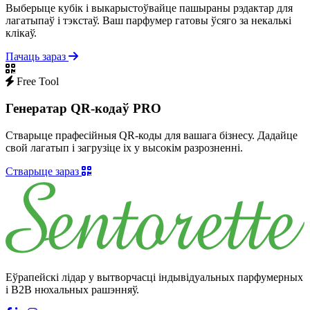
Выберыце кубік і выкарыстоўвайце пашыраны рэдактар ​​для
лагатыпаў і тэкстаў. Ваш парфумер гатовы ўсяго за некалькі
клікаў.
Пачаць зараз
Free Tool
Генератар QR-кодаў PRO
Стварыце прафесійныя QR-коды для вашага бізнесу. Дадайце
свой лагатып і загрузіце іх у высокім разрозненні.
Стварыце зараз
Еўрапейскі лідар у вытворчасці індывідуальных парфумерных
і B2B нюхальных рашэнняў.