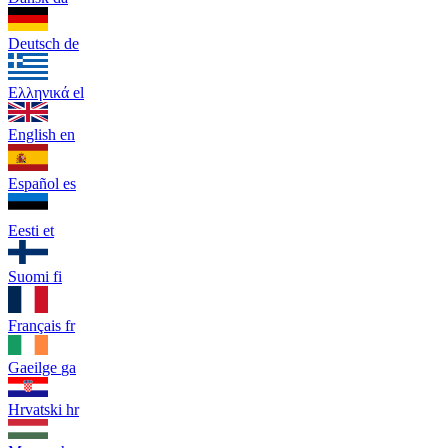
Deutsch
de
Ελληνικά
el
English
en
Español
es
Eesti
et
Suomi
fi
Français
fr
Gaeilge
ga
Hrvatski
hr