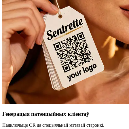
Генерацыя патэнцыйных кліентаў
Падключыце QR да спецыяльнай мэтавай старонкі.