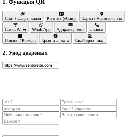
1. Функцыя QR
Сайт / Сацыяльныя
Кантакт (vCard)
Карты / Размяшчэнне
Сетка Wi-Fi
WhatsApp
Адправіць ліст
Званок
Падзея / Кірмаш
Крыпта-аплата
Свабодны тэкст
2. Увод дадзеных