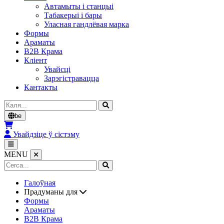
Автамыты і станцыі
Табакерыі і бары
Уласная гандлёвая марка
Формы
Араматы
B2B Крама
Кліент
Увайсці
Зарэгістравацца
Кантакты
Cerca
be
Увайдзіце ў сістэму
MENU
Галоўная
Прадуманы для
Формы
Араматы
B2B Крама