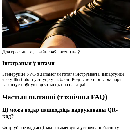
Для графічных дызайнераў і агенцтваў
Інтэграцыя ў штамп
Згенеруйце SVG з дапамогай гэтага інструмента, імпартуйце
яго ў Illustrator і ўстаўце ў шаблон. Родны вектарны экспарт
гарантуе поўную адсутнасць пікселізацыі.
Частыя пытанні (тэхнічны FAQ)
Ці можа водар пашкодзіць надрукаваны QR-
код?
Фетр убірае вадкасці: мы рэкамендуем усталяваць бяспеку