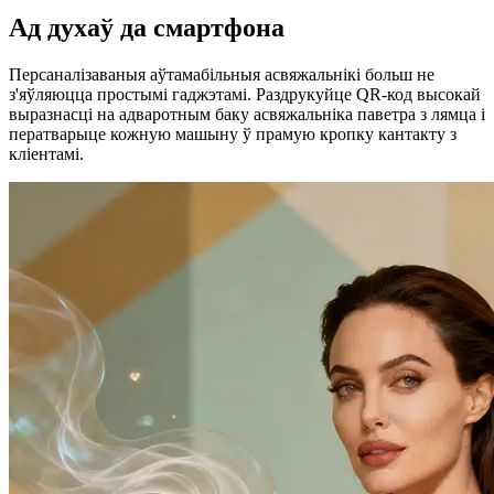
Ад духаў да смартфона
Персаналізаваныя аўтамабільныя асвяжальнікі больш не
з'яўляюцца простымі гаджэтамі. Раздрукуйце QR-код высокай
выразнасці на адваротным баку асвяжальніка паветра з лямца і
ператварыце кожную машыну ў прамую кропку кантакту з
кліентамі.