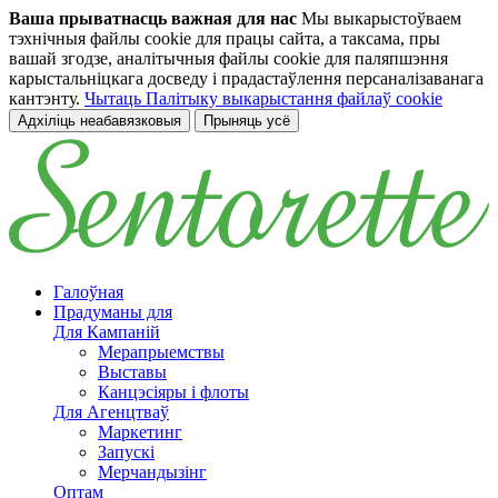
Ваша прыватнасць важная для нас
Мы выкарыстоўваем
тэхнічныя файлы cookie для працы сайта, а таксама, пры
вашай згодзе, аналітычныя файлы cookie для паляпшэння
карыстальніцкага досведу і прадастаўлення персаналізаванага
кантэнту.
Чытаць Палітыку выкарыстання файлаў cookie
Адхіліць неабавязковыя
Прыняць усё
Перайсці да асноўнага зместу
Галоўная
Прадуманы для
Для Кампаній
Мерапрыемствы
Выставы
Канцэсіяры і флоты
Для Агенцтваў
Маркетинг
Запускі
Мерчандызінг
Оптам