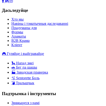
Дасьледуйце
Хто мы
Навіны і тэматычныя даследаванні
Прадуманы для
Формы
Араматы
B2B Крама
Кліент
🎮 Гуляйце і выйгравайце
🐍 Напад змеі
🚗 Бег па шашы
🏭 Завадская праверка
🫧 Sentorette Боль
💣 Тральшчык
Падтрымка і інструменты
Звяжыцеся з намі