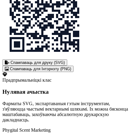
Спампаваць для друку (SVG)
Спампаваць для Інтэрнэту (PNG)
Прадпрымальніцкі клас
Нулявая ачыстка
Фарматы SVG, экспартаваныя гэтым інструментам,
з'яўляюцца чыстымі вектарнымі шляхамі. Іх можна бясконца
маштабаваць, захоўваючы абсалютную друкарскую
дакладнасць.
Phygital Scent Marketing