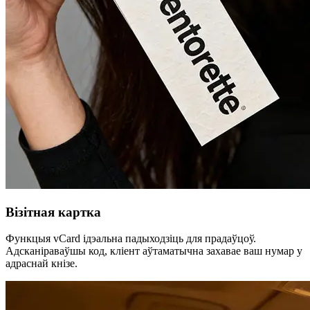
Візітная картка
Функцыя vCard ідэальна падыходзіць для прадаўцоў.
Адсканіраваўшы код, кліент аўтаматычна захавае ваш нумар у
адраснай кнізе.