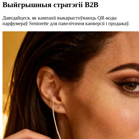
Выйгрышныя стратэгіі B2B
Даведайцеся, як кампаніі выкарыстоўваюць QR-коды
парфумераў Sentorette для павелічэння канверсіі і продажаў.