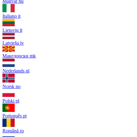
Magyar
hu
Italiano
it
Lietuvių
lt
Latviešu
lv
Македонски
mk
Nederlands
nl
Norsk
no
Polski
pl
Português
pt
Română
ro