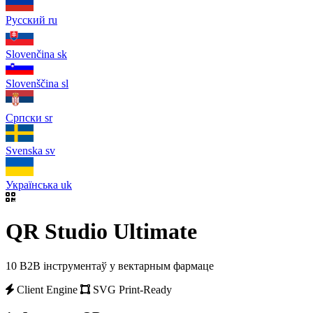
Русский
ru
Slovenčina
sk
Slovenščina
sl
Српски
sr
Svenska
sv
Українська
uk
QR Studio Ultimate
10 B2B інструментаў у вектарным фармаце
Client Engine
SVG Print-Ready