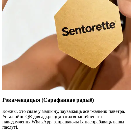
Рэкамендацыя (Сарафаннае радыё)
Кожны, хто сядзе ў машыну, заўважыць асвяжальнік паветра.
Усталюйце QR для адкрыцця загадзя запоўненага
паведамлення WhatsApp, запрашаючы іх паспрабаваць вашы
паслугі.