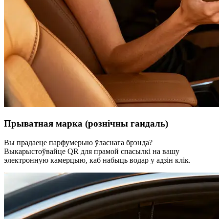
Прыватная марка (рознічны гандаль)
Вы прадаеце парфумерыю ўласнага брэнда?
Выкарыстоўвайце QR для прамой спасылкі на вашу
электронную камерцыю, каб набыць водар у адзін клік.