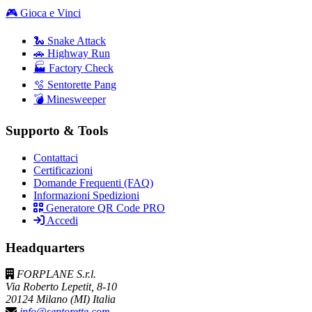
🎮 Gioca e Vinci
🐍 Snake Attack
🚗 Highway Run
🏭 Factory Check
🫧 Sentorette Pang
💣 Minesweeper
Supporto & Tools
Contattaci
Certificazioni
Domande Frequenti (FAQ)
Informazioni Spedizioni
Generatore QR Code PRO
Accedi
Headquarters
FORPLANE S.r.l.
Via Roberto Lepetit, 8-10
20124 Milano (MI) Italia
info@sentorette.com