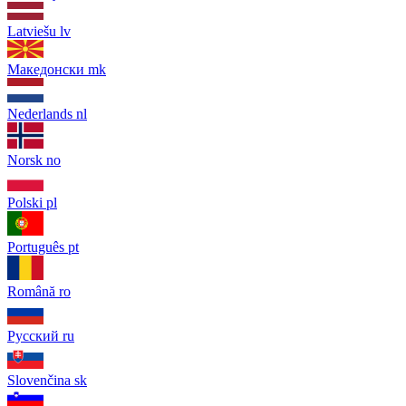
Latviešu
lv
Македонски
mk
Nederlands
nl
Norsk
no
Polski
pl
Português
pt
Română
ro
Русский
ru
Slovenčina
sk