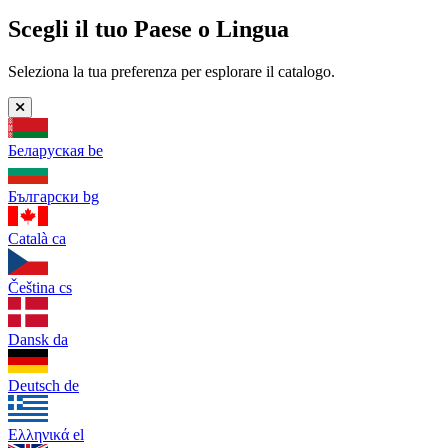
Scegli il tuo Paese o Lingua
Seleziona la tua preferenza per esplorare il catalogo.
Беларуская
be
Български
bg
Català
ca
Čeština
cs
Dansk
da
Deutsch
de
Ελληνικά
el