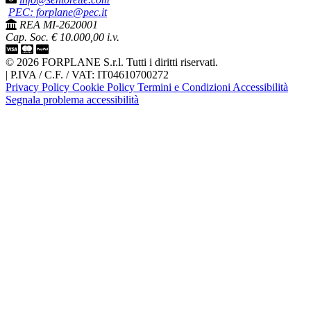
PEC: forplane@pec.it
REA MI-2620001
Cap. Soc. € 10.000,00 i.v.
© 2026 FORPLANE S.r.l. Tutti i diritti riservati.
|
P.IVA / C.F. / VAT: IT04610700272
Privacy Policy
Cookie Policy
Termini e Condizioni
Accessibilità
Segnala problema accessibilità