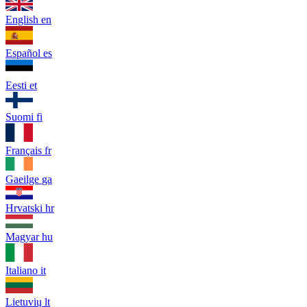
English
en
Español
es
Eesti
et
Suomi
fi
Français
fr
Gaeilge
ga
Hrvatski
hr
Magyar
hu
Italiano
it
Lietuvių
lt