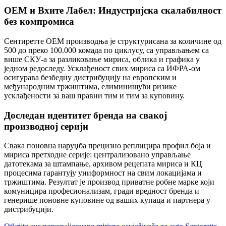
ОЕМ и Вхите Лабел: Индустријска скалабилност
без компромиса
Сентиретте ОЕМ производња је структурисана за количине од
500 до преко 100.000 комада по циклусу, са управљањем са
више СКУ-а за разликовање мириса, облика и графика у
једном редоследу. Усклађеност свих мириса са ИФРА-ом
осигурава безбедну дистрибуцију на европским и
међународним тржиштима, елиминишући ризике
усклађености за ваш правни тим и тим за куповину.
Доследан идентитет бренда на свакој
производној серији
Свака поновна наруџба прецизно реплицира профил боја и
мириса претходне серије: централизовано управљање
датотекама за штампање, архивом рецепата мириса и КЦ
процесима гарантују униформност на свим локацијама и
тржиштима. Резултат је производ приватне робне марке који
комуницира професионализам, гради вредност бренда и
генерише поновне куповине од ваших купаца и партнера у
дистрибуцији.