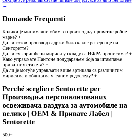
Otkrijte sve personalizovane mirisne osvježivače za auto Sentorette
→
Domande Frequenti
Колики је минимални обим за производњу приватне робне
марке?
+
Да ли готов производ садржи било какве референце на
Сенторетте?
+
Да ли су коришћени мириси у складу са ИФРА прописима?
+
Како управљате Пантоне подударањем боја за штампање
приватних етикета?
+
Да ли је могуће управљати више артикала са различитим
мирисима и облицима у једном редоследу?
+
Perché scegliere Sentorette per
Производња персонализованих
освеживача ваздуха за аутомобиле на
велико | ОЕМ & Привате Лабел |
Sentorette
500+