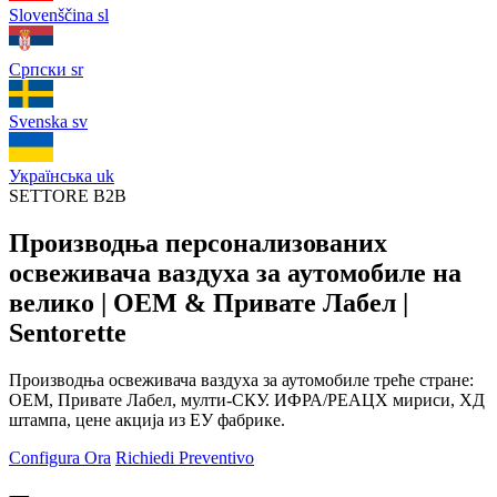
Slovenščina
sl
Српски
sr
Svenska
sv
Українська
uk
SETTORE B2B
Производња персонализованих
освеживача ваздуха за аутомобиле на
велико | ОЕМ & Привате Лабел |
Sentorette
Производња освеживача ваздуха за аутомобиле треће стране:
ОЕМ, Привате Лабел, мулти-СКУ. ИФРА/РЕАЦХ мириси, ХД
штампа, цене акција из ЕУ фабрике.
Configura Ora
Richiedi Preventivo