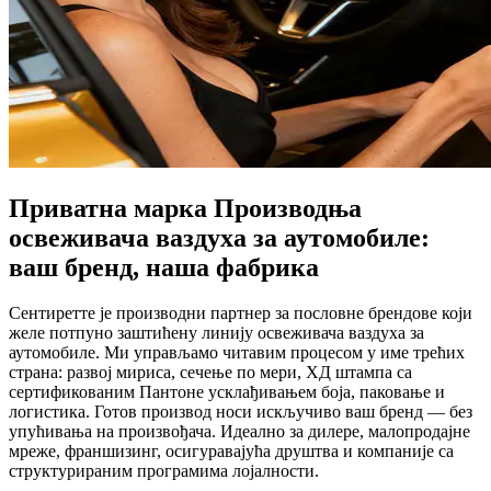
Приватна марка Производња
освеживача ваздуха за аутомобиле:
ваш бренд, наша фабрика
Сентиретте је производни партнер за пословне брендове који
желе потпуно заштићену линију освеживача ваздуха за
аутомобиле. Ми управљамо читавим процесом у име трећих
страна: развој мириса, сечење по мери, ХД штампа са
сертификованим Пантоне усклађивањем боја, паковање и
логистика. Готов производ носи искључиво ваш бренд — без
упућивања на произвођача. Идеално за дилере, малопродајне
мреже, франшизинг, осигуравајућа друштва и компаније са
структурираним програмима лојалности.