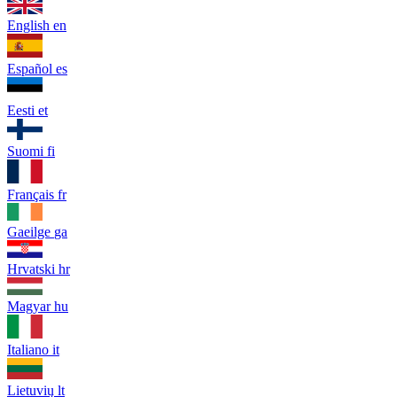
English
en
Español
es
Eesti
et
Suomi
fi
Français
fr
Gaeilge
ga
Hrvatski
hr
Magyar
hu
Italiano
it
Lietuvių
lt