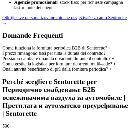
Agenzie promozionali
: stock fisso per richieste campagna
last-minute dei clienti
Otkrijte sve personalizovane mirisne osvježivače za auto Sentorette
→
Domande Frequenti
Come funziona la fornitura periodica B2B di Sentorette?
+
I prezzi rimangono fissi per tutta la durata del contratto?
+
Possiamo cambiare quantità o varianti durante il contratto?
+
Come gestite la logistica per forniture ricorrenti multi-sede?
+
Quali attività beneficiano di più dalla fornitura periodica?
+
Perché scegliere Sentorette per
Периодично снабдевање Б2Б
освеживачима ваздуха за аутомобиле |
Претплата и аутоматско преуређивање
| Sentorette
500+