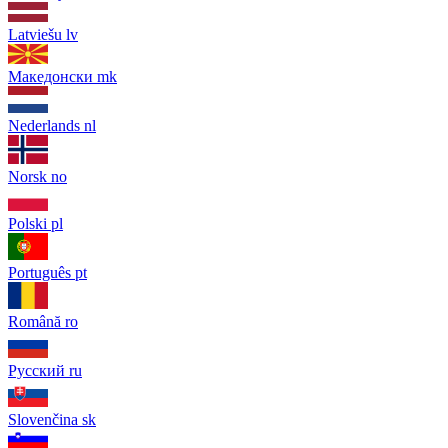
Latviešu
lv
Македонски
mk
Nederlands
nl
Norsk
no
Polski
pl
Português
pt
Română
ro
Русский
ru
Slovenčina
sk