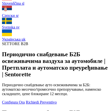
Slovenščina
sl
Српски
sr
Svenska
sv
Українська
uk
SETTORE B2B
Периодично снабдевање Б2Б
освеживачима ваздуха за аутомобиле |
Претплата и аутоматско преуређивање
| Sentorette
Периодично снабдевање ауто освеживачима за Б2Б:
аутоматско месечно/тромесечно препоручавање, наменско
складиште, цене блокиране 12 месеци.
Configura Ora
Richiedi Preventivo