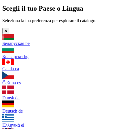
Scegli il tuo Paese o Lingua
Seleziona la tua preferenza per esplorare il catalogo.
Беларуская
be
Български
bg
Català
ca
Čeština
cs
Dansk
da
Deutsch
de
Ελληνικά
el