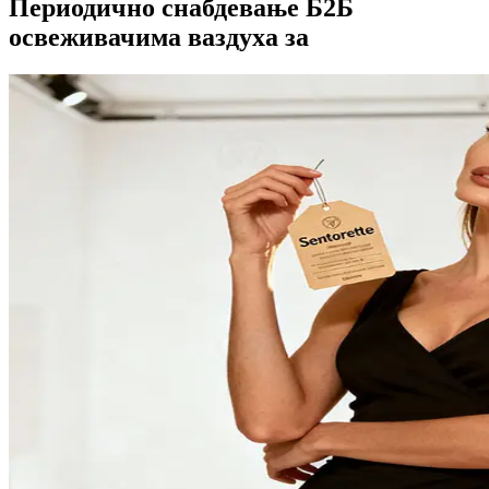
Периодично снабдевање Б2Б
освеживачима ваздуха за