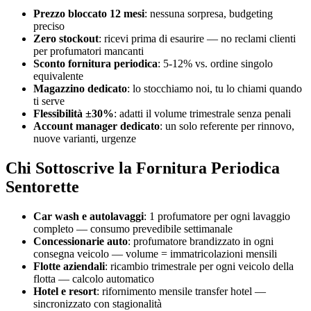
Prezzo bloccato 12 mesi
: nessuna sorpresa, budgeting
preciso
Zero stockout
: ricevi prima di esaurire — no reclami clienti
per profumatori mancanti
Sconto fornitura periodica
: 5-12% vs. ordine singolo
equivalente
Magazzino dedicato
: lo stocchiamo noi, tu lo chiami quando
ti serve
Flessibilità ±30%
: adatti il volume trimestrale senza penali
Account manager dedicato
: un solo referente per rinnovo,
nuove varianti, urgenze
Chi Sottoscrive la Fornitura Periodica
Sentorette
Car wash e autolavaggi
: 1 profumatore per ogni lavaggio
completo — consumo prevedibile settimanale
Concessionarie auto
: profumatore brandizzato in ogni
consegna veicolo — volume = immatricolazioni mensili
Flotte aziendali
: ricambio trimestrale per ogni veicolo della
flotta — calcolo automatico
Hotel e resort
: rifornimento mensile transfer hotel —
sincronizzato con stagionalità