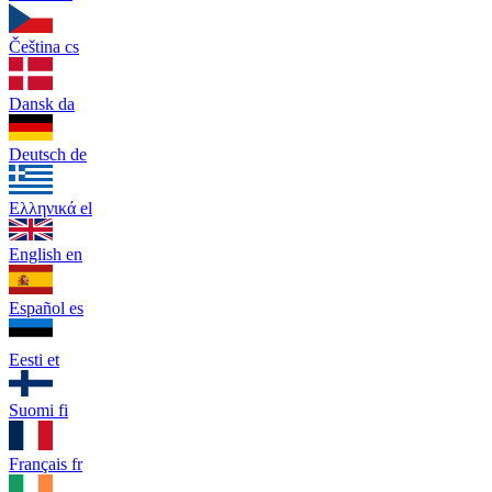
Čeština
cs
Dansk
da
Deutsch
de
Ελληνικά
el
English
en
Español
es
Eesti
et
Suomi
fi
Français
fr