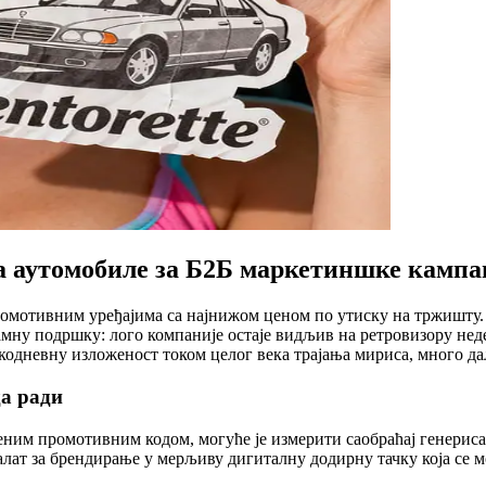
а аутомобиле за Б2Б маркетиншке камп
ромотивним уређајима са најнижом ценом по утиску на тржишту.
амну подршку: лого компаније остаје видљив на ретровизору не
акодневну изложеност током целог века трајања мириса, много д
да ради
им промотивним кодом, могуће је измерити саобраћај генерисан
алат за брендирање у мерљиву дигиталну додирну тачку која се 