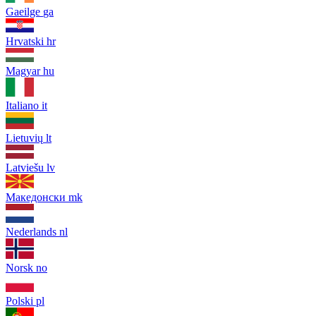
Gaeilge
ga
Hrvatski
hr
Magyar
hu
Italiano
it
Lietuvių
lt
Latviešu
lv
Македонски
mk
Nederlands
nl
Norsk
no
Polski
pl