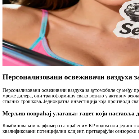
Персонализовани освеживачи ваздуха з
Персонализовани освеживачи ваздуха за аутомобиле су међу п
мреже дилера, они трансформишу свако возило у активну рекл
сталних трошкова. Једнократна инвестиција која производи св
Мерљив повраћај улагања: гаџет који наставља 
Комбиновањем парфимера са праћеним КР кодом или јединствен
квалификовани потенцијални клијент, претварајући сензорски 