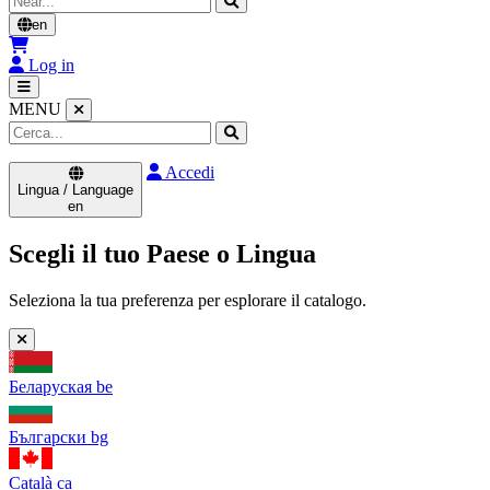
en
Log in
MENU
Accedi
Lingua / Language
en
Scegli il tuo Paese o Lingua
Seleziona la tua preferenza per esplorare il catalogo.
Беларуская
be
Български
bg
Català
ca