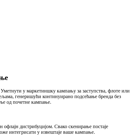
ање
 Уметнути у маркетиншку кампању за заступства, флоте или
дељама, генеришући континуирано подсећање бренда без
аље од почетне кампање.
 офлајн дистрибуцијом. Свако скенирање постаје
може интегрисати у извештаје ваше кампање.