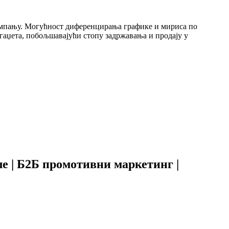
ампању. Могућност диференцирања графике и мириса по
 гаџета, побољшавајући стопу задржавања и продају у
ле | Б2Б промотивни маркетинг |