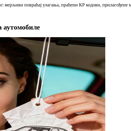
е: мерљиви повраћај улагања, праћени КР кодови, прилагођене
а аутомобиле