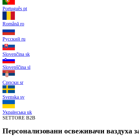
Português
pt
Română
ro
Русский
ru
Slovenčina
sk
Slovenščina
sl
Српски
sr
Svenska
sv
Українська
uk
SETTORE B2B
Персонализовани освеживачи ваздуха за