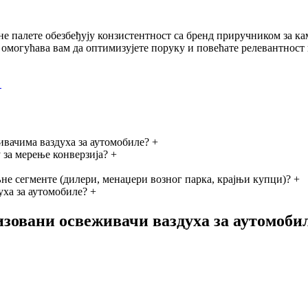
 палете обезбеђују конзистентност са бренд приручником за к
 омогућава вам да оптимизујете поруку и повећате релевантност
→
ивачима ваздуха за аутомобиле?
+
 за мерење конверзија?
+
не сегменте (дилери, менаџери возног парка, крајњи купци)?
+
уха за аутомобиле?
+
ализовани освеживачи ваздуха за аутомоби