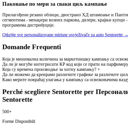
Паковање по мери за сваки циљ кампање
Прилагођени резани облици, двострано ХД штампање и Пантоне
сегментима - менаџери возних паркова, дилери, крајњи купци -
програмима дистрибуције.
Otkrijte sve personalizovane mirisne osvježivače za auto Sentorette 
Domande Frequenti
Која је минимална количина за маркетиншку кампању са освеж
Да ли је могуће интегрисати КР код који се прати на парфимеру
Која су времена производње за хитну кампању?
+
Да ли можемо да креирамо различите графике за различите циљ
Како мерите повраћај улагања у кампању са освеживачима вазд
Perché scegliere Sentorette per Персон
Sentorette
500+
Forme Disponibili