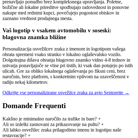
prenavljajo ponudbo brez kompleksnega upravljanja. Poletne,
božične ali lokalne prireditve spodbujajo radovednost in ponovne
nakupe med rednimi kupci, povečujejo pogostost obiskov in
zaznano vrednost prodajnega mesta.
Vaš logotip v vsakem avtomobilu v soseski:
blagovna znamka bližine
Personalizacija osvežilcev zraka z imenom in logotipom vašega
obrata spremeni vsako stranko v lokalno oglaševalsko vozilo.
Dolgotrajna dišava ohranja blagovno znamko vidno 4-8 tednov in
ustvarja ponavljajoče se vtise pri tistih, ki vsak dan potujejo po istih
ulicah. Gre za obliko lokalnega oglaševanja po fiksni ceni, brez
naročnin, brez platform, s konkretnim vplivom na ozaveščenost v
radiju nekaj kilometrov.
Odkrijte vse personalizirane osvežilce zraka za avto Sentorette →
Domande Frequenti
Kakšno je minimalno naročilo za trafike in bare?
+
Ali so izdelki zasnovani za prikazovanje na pultu?
+
Ali lahko osvežilec zraka prilagodimo imenu in logotipu naše
restavracije?
+