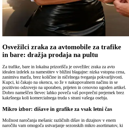
Osvežilci zraka za avtomobile za trafike
in bare: dražja prodaja na pultu
Za trafike, bare in lokalna prizorišča je osvežilec zraka za avto
idealen izdelek za namestitev v bližini blagajne: nizka vstopna cena,
zanimiva marža, brez količine in ničelnega tveganja pokvarljivosti.
Kupci, ki čakajo na okencu, so že v nakupovalnem načinu in se
pozitivno odzovejo na uporaben, prijeten in cenovno ugoden artikel.
Dobro nameščen števec lahko poveča vaš povprečni prejemek brez
kakršnega koli komercialnega truda s strani vašega osebja.
Mikro izbor: dišave in grafike za vsak letni čas
Možnost naročanja mešanic različnih dišav in dizajnov v enem
naročilu vam omogoča ustvarjanje sezonskih mikro asortimatov, ki