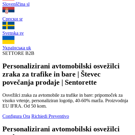
Slovenščina
sl
Српски
sr
Svenska
sv
Українська
uk
SETTORE B2B
Personalizirani avtomobilski osvežilci
zraka za trafike in bare | Števec
povečanja prodaje | Sentorette
Osvežilci zraka za avtomobile za trafike in bare: pripomoček za
visoko vrtenje, personaliziran logotip, 40-60% marža. Proizvodnja
EU IFRA. Od 50 kom.
Configura Ora
Richiedi Preventivo
Personalizirani avtomobilski osvežilci