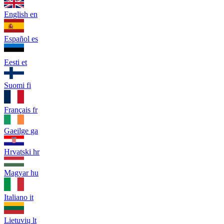
English
en
Español
es
Eesti
et
Suomi
fi
Français
fr
Gaeilge
ga
Hrvatski
hr
Magyar
hu
Italiano
it
Lietuvių
lt