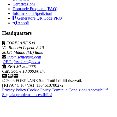
Certificazioni
Domande Frequenti (FAQ)
Informazioni Spedizioni
Generatore QR Code PRO
Accedi
Headquarters
FORPLANE S.r.l.
Via Roberto Lepetit, 8-10
20124 Milano (MI) Italia
info@sentorette.com
PEC: forplane@pec.it
REA MI-2620001
Cap. Soc. € 10.000,00 i.v.
© 2026 FORPLANE S.r.l. Tutti i diritti riservati.
|
P.IVA / C.F. / VAT: IT04610700272
Privacy Policy
Cookie Policy
Termini e Condizioni
Accessibilità
Segnala problema accessibilità