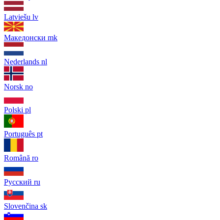
Latviešu
lv
Македонски
mk
Nederlands
nl
Norsk
no
Polski
pl
Português
pt
Română
ro
Русский
ru
Slovenčina
sk