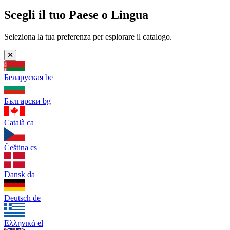
Scegli il tuo Paese o Lingua
Seleziona la tua preferenza per esplorare il catalogo.
Беларуская
be
Български
bg
Català
ca
Čeština
cs
Dansk
da
Deutsch
de
Ελληνικά
el