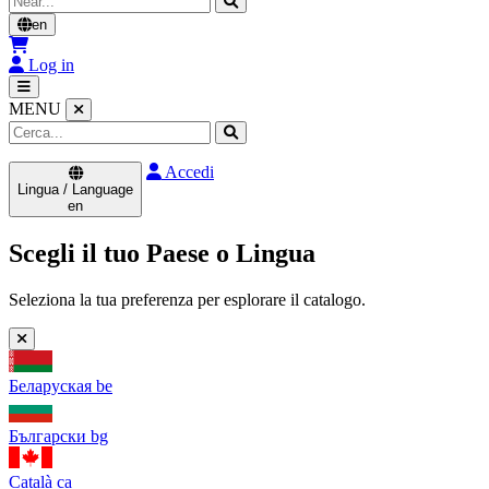
en
Log in
MENU
Accedi
Lingua / Language
en
Scegli il tuo Paese o Lingua
Seleziona la tua preferenza per esplorare il catalogo.
Беларуская
be
Български
bg
Català
ca