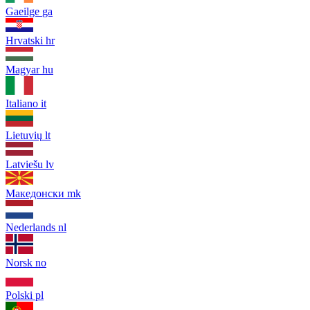
Gaeilge
ga
Hrvatski
hr
Magyar
hu
Italiano
it
Lietuvių
lt
Latviešu
lv
Македонски
mk
Nederlands
nl
Norsk
no
Polski
pl