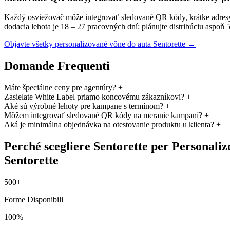
Každý osviežovač môže integrovať sledované QR kódy, krátke adresy
dodacia lehota je 18 – 27 pracovných dní: plánujte distribúciu aspoň 
Objavte všetky personalizované vône do auta Sentorette →
Domande Frequenti
Máte špeciálne ceny pre agentúry?
+
Zasielate White Label priamo koncovému zákazníkovi?
+
Aké sú výrobné lehoty pre kampane s termínom?
+
Môžem integrovať sledované QR kódy na meranie kampaní?
+
Aká je minimálna objednávka na otestovanie produktu u klienta?
+
Perché scegliere Sentorette per Personali
Sentorette
500+
Forme Disponibili
100%