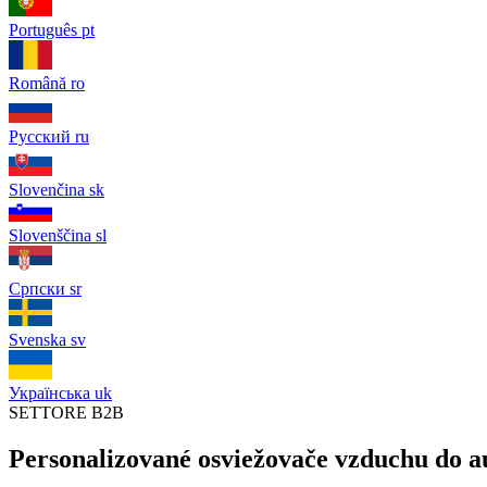
Português
pt
Română
ro
Русский
ru
Slovenčina
sk
Slovenščina
sl
Српски
sr
Svenska
sv
Українська
uk
SETTORE B2B
Personalizované osviežovače vzduchu do au