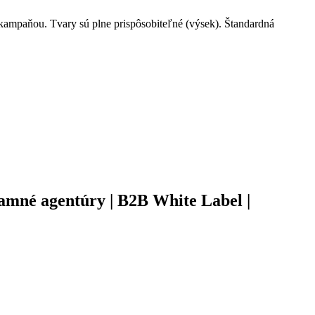
ampaňou. Tvary sú plne prispôsobiteľné (výsek). Štandardná
lamné agentúry | B2B White Label |