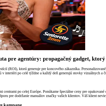
ta pre agentúry: propagačný gadget, ktorý 
stícií (ROI), ktorú generuje pre koncového zákazníka. Personalizované
 v interiéri po celé týždne a každý deň generujú stovky vizuálnych a
mi centrami po celej Európe. Ponúkame špeciálne ceny pre opakovan
poru pre dodržanie manuálov značky vašich klientov. Váš klient nevie
pre kampane