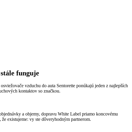
stále funguje
 osviežovače vzduchu do auta Sentorette ponúkajú jeden z najlepších
 čuchových kontaktov so značkou.
é objednávky a objemy, dopravu White Label priamo koncovému
, že existujeme: vy ste dôveryhodným partnerom.