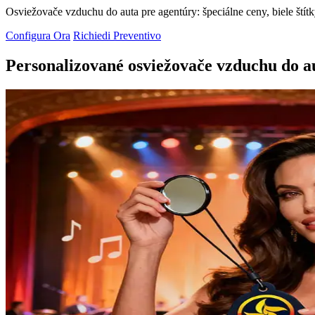
Osviežovače vzduchu do auta pre agentúry: špeciálne ceny, biele št
Configura Ora
Richiedi Preventivo
Personalizované osviežovače vzduchu do a