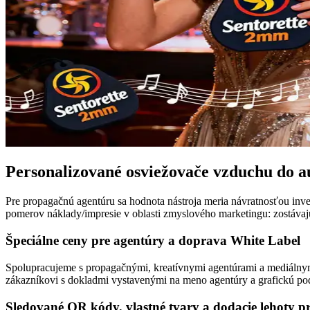
Personalizované osviežovače vzduchu do au
Pre propagačnú agentúru sa hodnota nástroja meria návratnosťou inve
pomerov náklady/impresie v oblasti zmyslového marketingu: zostávajú
Špeciálne ceny pre agentúry a doprava White Label
Spolupracujeme s propagačnými, kreatívnymi agentúrami a mediálny
zákazníkovi s dokladmi vystavenými na meno agentúry a grafickú pod
Sledované QR kódy, vlastné tvary a dodacie lehoty 