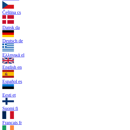
Čeština
cs
Dansk
da
Deutsch
de
Ελληνικά
el
English
en
Español
es
Eesti
et
Suomi
fi
Français
fr