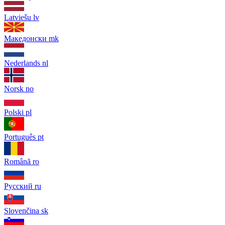
Latviešu
lv
Македонски
mk
Nederlands
nl
Norsk
no
Polski
pl
Português
pt
Română
ro
Русский
ru
Slovenčina
sk