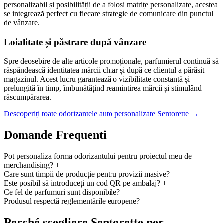
personalizabil și posibilității de a folosi matrițe personalizate, acestea
se integrează perfect cu fiecare strategie de comunicare din punctul
de vânzare.
Loialitate și păstrare după vânzare
Spre deosebire de alte articole promoționale, parfumierul continuă să
răspândească identitatea mărcii chiar și după ce clientul a părăsit
magazinul. Acest lucru garantează o vizibilitate constantă și
prelungită în timp, îmbunătățind reamintirea mărcii și stimulând
răscumpărarea.
Descoperiți toate odorizantele auto personalizate Sentorette →
Domande Frequenti
Pot personaliza forma odorizantului pentru proiectul meu de
merchandising?
+
Care sunt timpii de producție pentru provizii masive?
+
Este posibil să introduceți un cod QR pe ​​ambalaj?
+
Ce fel de parfumuri sunt disponibile?
+
Produsul respectă reglementările europene?
+
Perché scegliere Sentorette per