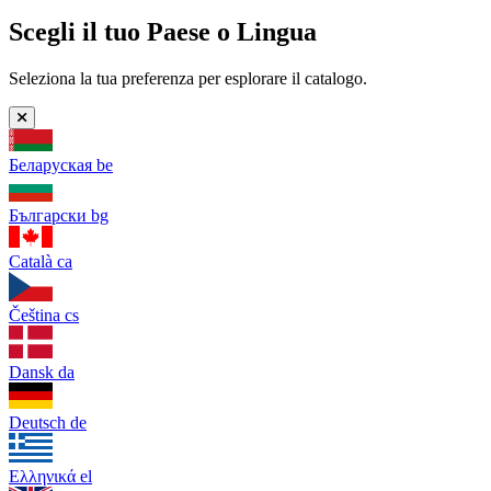
Scegli il tuo Paese o Lingua
Seleziona la tua preferenza per esplorare il catalogo.
Беларуская
be
Български
bg
Català
ca
Čeština
cs
Dansk
da
Deutsch
de
Ελληνικά
el