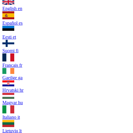
English
en
Español
es
Eesti
et
Suomi
fi
Français
fr
Gaeilge
ga
Hrvatski
hr
Magyar
hu
Italiano
it
Lietuvių
lt