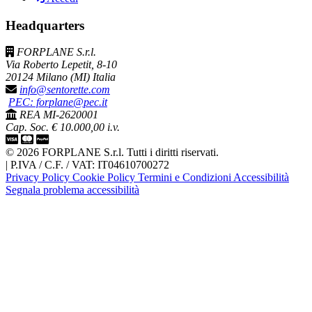
Headquarters
FORPLANE S.r.l.
Via Roberto Lepetit, 8-10
20124 Milano (MI) Italia
info@sentorette.com
PEC: forplane@pec.it
REA MI-2620001
Cap. Soc. € 10.000,00 i.v.
© 2026 FORPLANE S.r.l. Tutti i diritti riservati.
|
P.IVA / C.F. / VAT: IT04610700272
Privacy Policy
Cookie Policy
Termini e Condizioni
Accessibilità
Segnala problema accessibilità