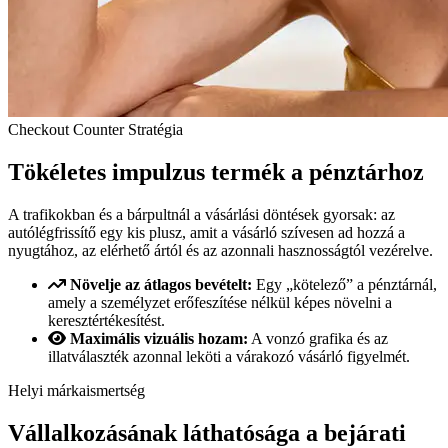
Checkout Counter Stratégia
Tökéletes impulzus termék a pénztárhoz
A trafikokban és a bárpultnál a vásárlási döntések gyorsak: az
autólégfrissítő egy kis plusz, amit a vásárló szívesen ad hozzá a
nyugtához, az elérhető ártól és az azonnali hasznosságtól vezérelve.
Növelje az átlagos bevételt:
Egy „kötelező” a pénztárnál,
amely a személyzet erőfeszítése nélkül képes növelni a
keresztértékesítést.
Maximális vizuális hozam:
A vonzó grafika és az
illatválaszték azonnal leköti a várakozó vásárló figyelmét.
Helyi márkaismertség
Vállalkozásának láthatósága a bejárati