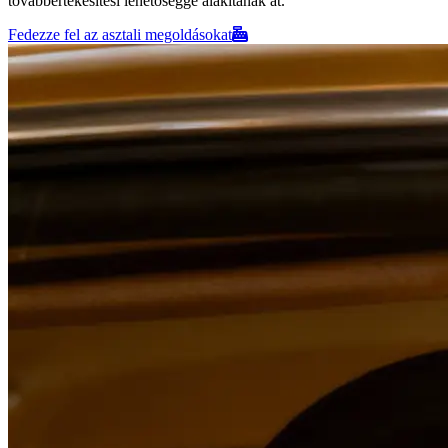
továbbértékesítési lehetőséggé alakítanak át.
Fedezze fel az asztali megoldásokat