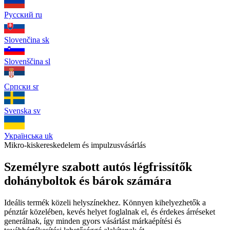
Русский
ru
Slovenčina
sk
Slovenščina
sl
Српски
sr
Svenska
sv
Українська
uk
Mikro-kiskereskedelem és impulzusvásárlás
Személyre szabott autós légfrissítők
dohányboltok és bárok számára
Ideális termék közeli helyszínekhez. Könnyen kihelyezhetők a
pénztár közelében, kevés helyet foglalnak el, és érdekes árréseket
generálnak, így minden gyors vásárlást márkaépítési és