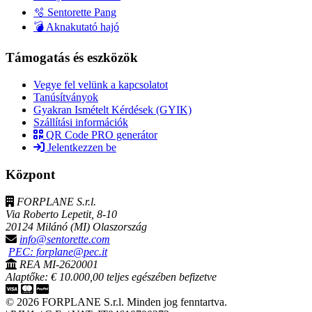
🫧 Sentorette Pang
💣 Aknakutató hajó
Támogatás és eszközök
Vegye fel velünk a kapcsolatot
Tanúsítványok
Gyakran Ismételt Kérdések (GYIK)
Szállítási információk
QR Code PRO generátor
Jelentkezzen be
Központ
FORPLANE S.r.l.
Via Roberto Lepetit, 8-10
20124 Milánó (MI) Olaszország
info@sentorette.com
PEC: forplane@pec.it
REA MI-2620001
Alaptőke: € 10.000,00 teljes egészében befizetve
© 2026 FORPLANE S.r.l. Minden jog fenntartva.