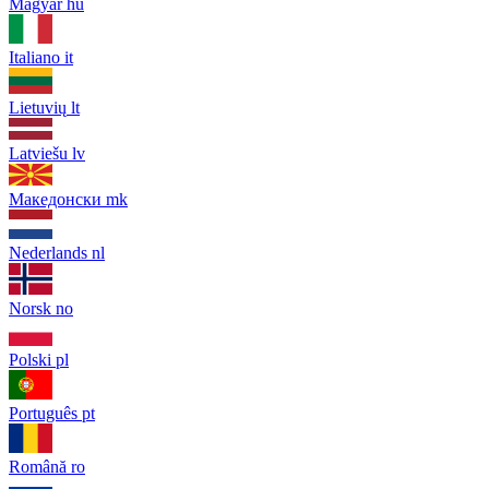
Magyar
hu
Italiano
it
Lietuvių
lt
Latviešu
lv
Македонски
mk
Nederlands
nl
Norsk
no
Polski
pl
Português
pt
Română
ro