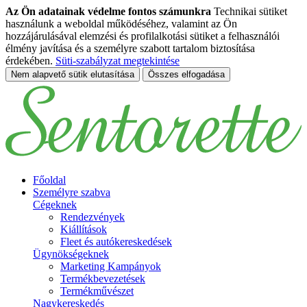
Az Ön adatainak védelme fontos számunkra
Technikai sütiket
használunk a weboldal működéséhez, valamint az Ön
hozzájárulásával elemzési és profilalkotási sütiket a felhasználói
élmény javítása és a személyre szabott tartalom biztosítása
érdekében.
Süti-szabályzat megtekintése
Nem alapvető sütik elutasítása
Összes elfogadása
Ugrás a fő tartalomhoz
Főoldal
Személyre szabva
Cégeknek
Rendezvények
Kiállítások
Fleet és autókereskedések
Ügynökségeknek
Marketing Kampányok
Termékbevezetések
Termékművészet
Nagykereskedés