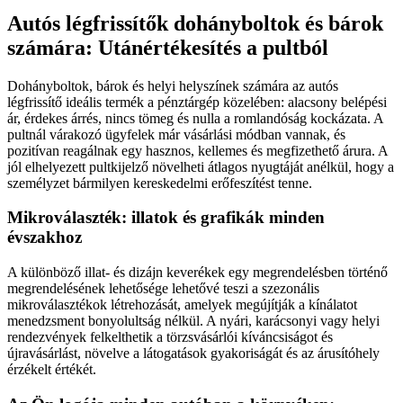
Autós légfrissítők dohányboltok és bárok
számára: Utánértékesítés a pultból
Dohányboltok, bárok és helyi helyszínek számára az autós
légfrissítő ideális termék a pénztárgép közelében: alacsony belépési
ár, érdekes árrés, nincs tömeg és nulla a romlandóság kockázata. A
pultnál várakozó ügyfelek már vásárlási módban vannak, és
pozitívan reagálnak egy hasznos, kellemes és megfizethető árura. A
jól elhelyezett pultkijelző növelheti átlagos nyugtáját anélkül, hogy a
személyzet bármilyen kereskedelmi erőfeszítést tenne.
Mikroválaszték: illatok és grafikák minden
évszakhoz
A különböző illat- és dizájn keverékek egy megrendelésben történő
megrendelésének lehetősége lehetővé teszi a szezonális
mikroválasztékok létrehozását, amelyek megújítják a kínálatot
menedzsment bonyolultság nélkül. A nyári, karácsonyi vagy helyi
rendezvények felkelthetik a törzsvásárlói kíváncsiságot és
újravásárlást, növelve a látogatások gyakoriságát és az árusítóhely
érzékelt értékét.