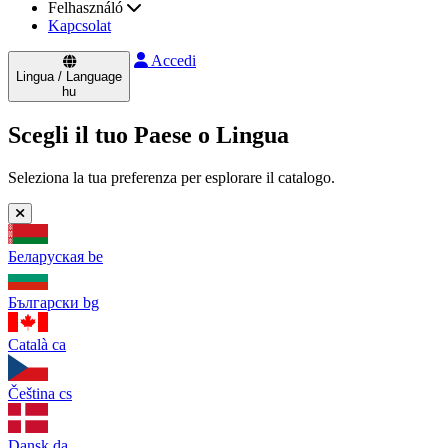
Felhasználó
Kapcsolat
Accedi
Lingua / Language
hu
Scegli il tuo Paese o Lingua
Seleziona la tua preferenza per esplorare il catalogo.
Беларуская
be
Български
bg
Català
ca
Čeština
cs
Dansk
da