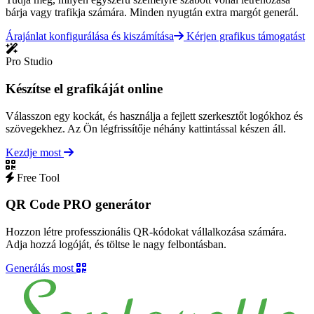
bárja vagy trafikja számára. Minden nyugtán extra margót generál.
Árajánlat konfigurálása és kiszámítása
Kérjen grafikus támogatást
Pro Studio
Készítse el grafikáját online
Válasszon egy kockát, és használja a fejlett szerkesztőt logókhoz és
szövegekhez. Az Ön légfrissítője néhány kattintással készen áll.
Kezdje most
Free Tool
QR Code PRO generátor
Hozzon létre professzionális QR-kódokat vállalkozása számára.
Adja hozzá logóját, és töltse le nagy felbontásban.
Generálás most