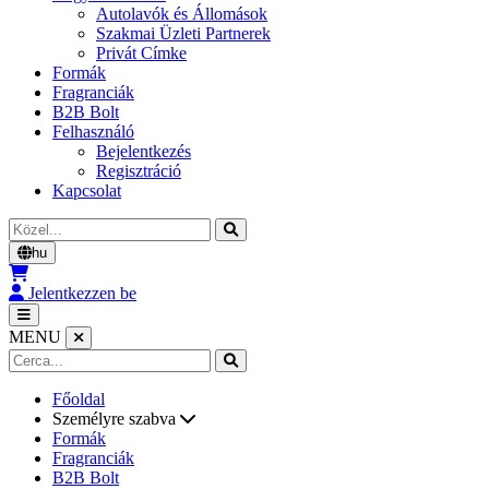
Autolavók és Állomások
Szakmai Üzleti Partnerek
Privát Címke
Formák
Fragranciák
B2B Bolt
Felhasználó
Bejelentkezés
Regisztráció
Kapcsolat
Cerca
hu
Jelentkezzen be
MENU
Főoldal
Személyre szabva
Formák
Fragranciák
B2B Bolt