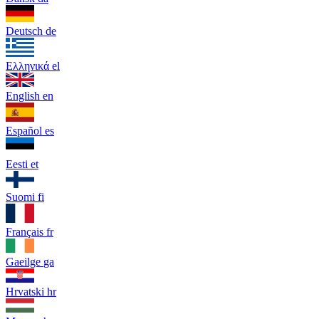
Deutsch
de
Ελληνικά
el
English
en
Español
es
Eesti
et
Suomi
fi
Français
fr
Gaeilge
ga
Hrvatski
hr