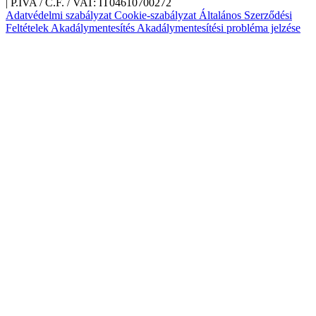
|
P.IVA / C.F. / VAT: IT04610700272
Adatvédelmi szabályzat
Cookie-szabályzat
Általános Szerződési
Feltételek
Akadálymentesítés
Akadálymentesítési probléma jelzése