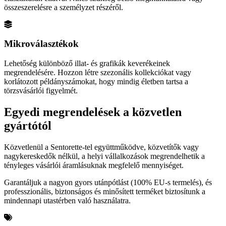
összeszerelésre a személyzet részéről.
Mikroválasztékok
Lehetőség különböző illat- és grafikák keverékeinek
megrendelésére. Hozzon létre szezonális kollekciókat vagy
korlátozott példányszámokat, hogy mindig életben tartsa a
törzsvásárlói figyelmét.
Egyedi megrendelések a közvetlen
gyártótól
Közvetlenül a Sentorette-tel együttműködve, közvetítők vagy
nagykereskedők nélkül, a helyi vállalkozások megrendelhetik a
tényleges vásárlói áramlásuknak megfelelő mennyiséget.
Garantáljuk a nagyon gyors utánpótlást (100% EU-s termelés), és
professzionális, biztonságos és minősített terméket biztosítunk a
mindennapi utastérben való használatra.