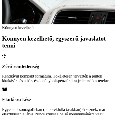
Könnyen kezelhető
Könnyen kezelhető, egyszerű javaslatot
tenni
Zéró rendetlenség
Rendkívül kompakt formátum. Tökéletesen tervezték a pultok
kirakására és a bár- és dohánybolt-pénztárakra jellemző kis terekre.
Eladásra kész
Egyetlen csomagolásban (buborékfólia tasakban) érkeznek, már
elasztikusan ellátva. Nincs szükség belső megmunkálásra vagy