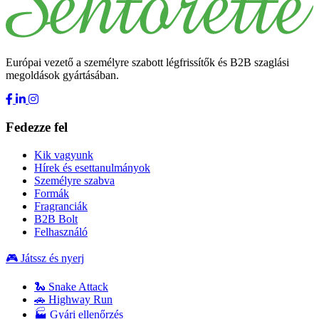
Európai vezető a személyre szabott légfrissítők és B2B szaglási
megoldások gyártásában.
Fedezze fel
Kik vagyunk
Hírek és esettanulmányok
Személyre szabva
Formák
Fragranciák
B2B Bolt
Felhasználó
🎮 Játssz és nyerj
🐍 Snake Attack
🚗 Highway Run
🏭 Gyári ellenőrzés