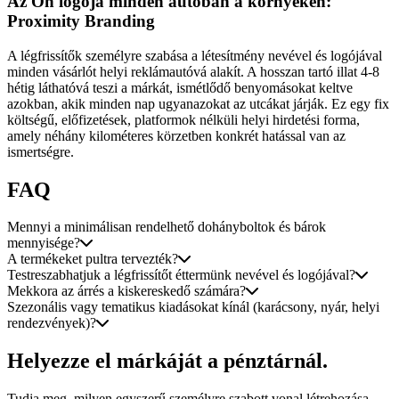
Az Ön logója minden autóban a környéken:
Proximity Branding
A légfrissítők személyre szabása a létesítmény nevével és logójával
minden vásárlót helyi reklámautóvá alakít. A hosszan tartó illat 4-8
hétig láthatóvá teszi a márkát, ismétlődő benyomásokat keltve
azokban, akik minden nap ugyanazokat az utcákat járják. Ez egy fix
költségű, előfizetések, platformok nélküli helyi hirdetési forma,
amely néhány kilométeres körzetben konkrét hatással van az
ismertségre.
FAQ
Mennyi a minimálisan rendelhető dohányboltok és bárok
mennyisége?
A termékeket pultra tervezték?
Testreszabhatjuk a légfrissítőt éttermünk nevével és logójával?
Mekkora az árrés a kiskereskedő számára?
Szezonális vagy tematikus kiadásokat kínál (karácsony, nyár, helyi
rendezvények)?
Helyezze el márkáját a pénztárnál.
Tudja meg, milyen egyszerű személyre szabott vonal létrehozása