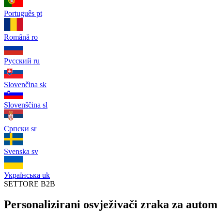
Português
pt
Română
ro
Русский
ru
Slovenčina
sk
Slovenščina
sl
Српски
sr
Svenska
sv
Українська
uk
SETTORE B2B
Personalizirani osvježivači zraka za autom