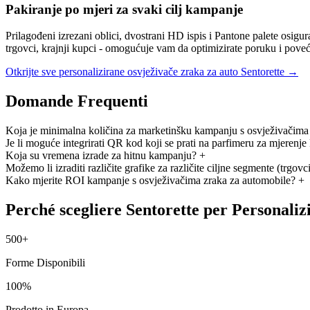
Pakiranje po mjeri za svaki cilj kampanje
Prilagođeni izrezani oblici, dvostrani HD ispis i Pantone palete osig
trgovci, krajnji kupci - omogućuje vam da optimizirate poruku i poveć
Otkrijte sve personalizirane osvježivače zraka za auto Sentorette →
Domande Frequenti
Koja je minimalna količina za marketinšku kampanju s osvježivačima
Je li moguće integrirati QR kod koji se prati na parfimeru za mjerenje
Koja su vremena izrade za hitnu kampanju?
+
Možemo li izraditi različite grafike za različite ciljne segmente (trgovc
Kako mjerite ROI kampanje s osvježivačima zraka za automobile?
+
Perché scegliere Sentorette per Personaliz
500+
Forme Disponibili
100%
Prodotto in Europa