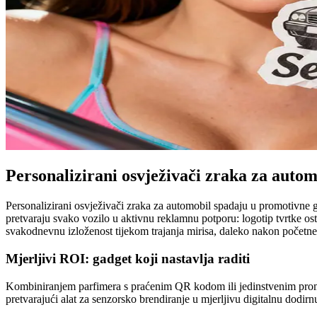
Personalizirani osvježivači zraka za aut
Personalizirani osvježivači zraka za automobil spadaju u promotivne 
pretvaraju svako vozilo u aktivnu reklamnu potporu: logotip tvrtke ost
svakodnevnu izloženost tijekom trajanja mirisa, daleko nakon početn
Mjerljivi ROI: gadget koji nastavlja raditi
Kombiniranjem parfimera s praćenim QR kodom ili jedinstvenim promo
pretvarajući alat za senzorsko brendiranje u mjerljivu digitalnu dodirn