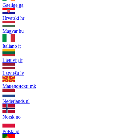
Gaeilge
ga
Hrvatski
hr
Magyar
hu
Italiano
it
Lietuvių
lt
Latviešu
lv
Македонски
mk
Nederlands
nl
Norsk
no
Polski
pl