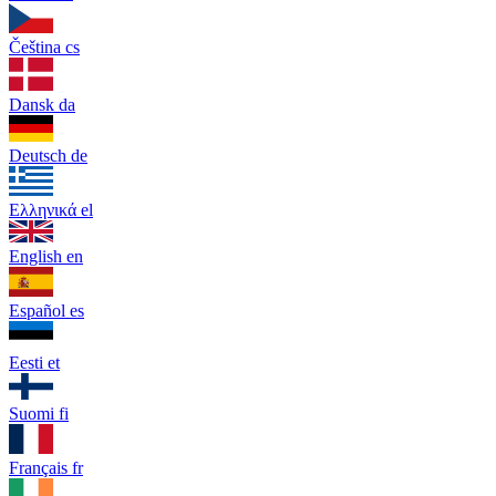
Čeština
cs
Dansk
da
Deutsch
de
Ελληνικά
el
English
en
Español
es
Eesti
et
Suomi
fi
Français
fr