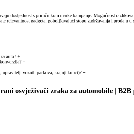
uravaju dosljednost s priručnikom marke kampanje. Mogućnost razlikovan
ate relevantnost gadgeta, poboljšavajući stopu zadržavanja i prodaju u
 za auto?
+
 konverzija?
+
i, upravitelji voznih parkova, krajnji kupci)?
+
irani osvježivači zraka za automobile | B2B