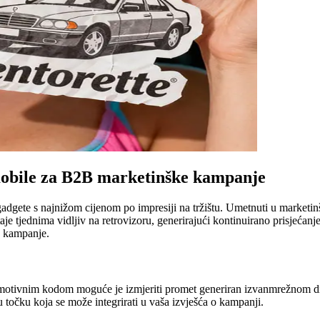
omobile za B2B marketinške kampanje
gadgete s najnižom cijenom po impresiji na tržištu. Umetnuti u marketi
aje tjednima vidljiv na retrovizoru, generirajući kontinuirano prisjeća
e kampanje.
tivnim kodom moguće je izmjeriti promet generiran izvanmrežnom distri
u točku koja se može integrirati u vaša izvješća o kampanji.