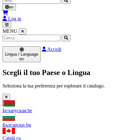
en
Log in
MENU
Accedi
Lingua / Language
en
Scegli il tuo Paese o Lingua
Seleziona la tua preferenza per esplorare il catalogo.
Беларуская
be
Български
bg
Català
ca