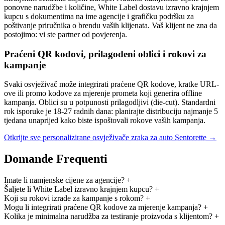
ponovne narudžbe i količine, White Label dostavu izravno krajnjem
kupcu s dokumentima na ime agencije i grafičku podršku za
poštivanje priručnika o brendu vaših klijenata. Vaš klijent ne zna da
postojimo: vi ste partner od povjerenja.
Praćeni QR kodovi, prilagođeni oblici i rokovi za
kampanje
Svaki osvježivač može integrirati praćene QR kodove, kratke URL-
ove ili promo kodove za mjerenje prometa koji generira offline
kampanja. Oblici su u potpunosti prilagodljivi (die-cut). Standardni
rok isporuke je 18-27 radnih dana: planirajte distribuciju najmanje 5
tjedana unaprijed kako biste ispoštovali rokove vaših kampanja.
Otkrijte sve personalizirane osvježivače zraka za auto Sentorette →
Domande Frequenti
Imate li namjenske cijene za agencije?
+
Šaljete li White Label izravno krajnjem kupcu?
+
Koji su rokovi izrade za kampanje s rokom?
+
Mogu li integrirati praćene QR kodove za mjerenje kampanja?
+
Kolika je minimalna narudžba za testiranje proizvoda s klijentom?
+