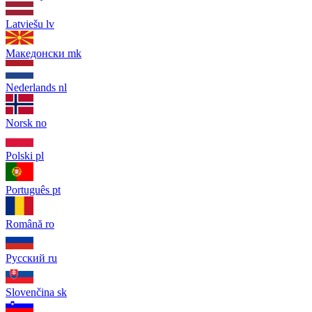
Latviešu
lv
Македонски
mk
Nederlands
nl
Norsk
no
Polski
pl
Português
pt
Română
ro
Русский
ru
Slovenčina
sk