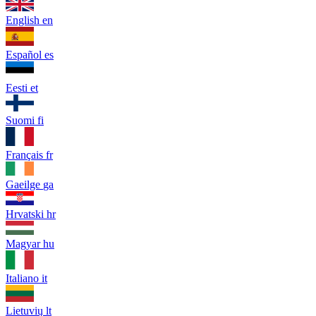
English
en
Español
es
Eesti
et
Suomi
fi
Français
fr
Gaeilge
ga
Hrvatski
hr
Magyar
hu
Italiano
it
Lietuvių
lt