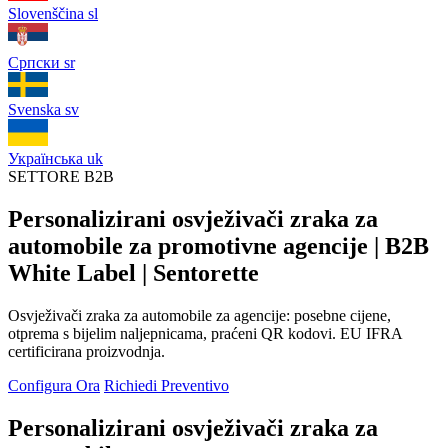
Slovenščina
sl
Српски
sr
Svenska
sv
Українська
uk
SETTORE B2B
Personalizirani osvježivači zraka za
automobile za promotivne agencije | B2B
White Label | Sentorette
Osvježivači zraka za automobile za agencije: posebne cijene,
otprema s bijelim naljepnicama, praćeni QR kodovi. EU IFRA
certificirana proizvodnja.
Configura Ora
Richiedi Preventivo
Personalizirani osvježivači zraka za