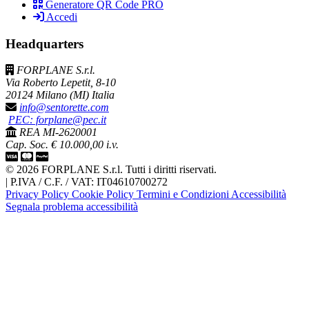
Generatore QR Code PRO
Accedi
Headquarters
FORPLANE S.r.l.
Via Roberto Lepetit, 8-10
20124 Milano (MI) Italia
info@sentorette.com
PEC: forplane@pec.it
REA MI-2620001
Cap. Soc. € 10.000,00 i.v.
© 2026 FORPLANE S.r.l. Tutti i diritti riservati.
|
P.IVA / C.F. / VAT: IT04610700272
Privacy Policy
Cookie Policy
Termini e Condizioni
Accessibilità
Segnala problema accessibilità