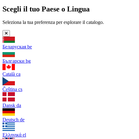
Scegli il tuo Paese o Lingua
Seleziona la tua preferenza per esplorare il catalogo.
Беларуская
be
Български
bg
Català
ca
Čeština
cs
Dansk
da
Deutsch
de
Ελληνικά
el