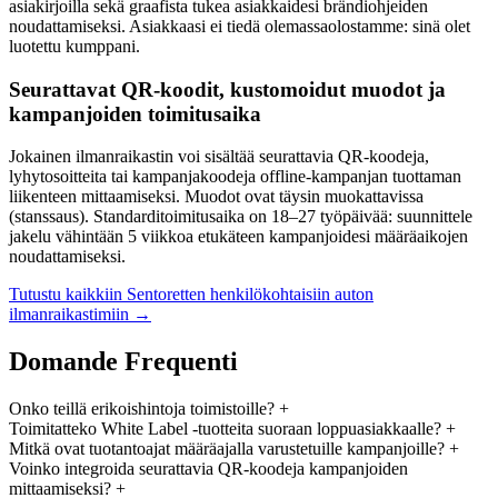
asiakirjoilla sekä graafista tukea asiakkaidesi brändiohjeiden
noudattamiseksi. Asiakkaasi ei tiedä olemassaolostamme: sinä olet
luotettu kumppani.
Seurattavat QR-koodit, kustomoidut muodot ja
kampanjoiden toimitusaika
Jokainen ilmanraikastin voi sisältää seurattavia QR-koodeja,
lyhytosoitteita tai kampanjakoodeja offline-kampanjan tuottaman
liikenteen mittaamiseksi. Muodot ovat täysin muokattavissa
(stanssaus). Standarditoimitusaika on 18–27 työpäivää: suunnittele
jakelu vähintään 5 viikkoa etukäteen kampanjoidesi määräaikojen
noudattamiseksi.
Tutustu kaikkiin Sentoretten henkilökohtaisiin auton
ilmanraikastimiin →
Domande Frequenti
Onko teillä erikoishintoja toimistoille?
+
Toimitatteko White Label -tuotteita suoraan loppuasiakkaalle?
+
Mitkä ovat tuotantoajat määräajalla varustetuille kampanjoille?
+
Voinko integroida seurattavia QR-koodeja kampanjoiden
mittaamiseksi?
+