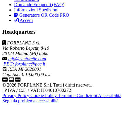
Domande Frequenti (FAQ)
Informazioni Spedizioni
Generatore QR Code PRO
Accedi
Headquarters
FORPLANE S.r.l.
Via Roberto Lepetit, 8-10
20124 Milano (MI) Italia
info@sentorette.com
PEC: forplane@pec.it
REA MI-2620001
Cap. Soc. € 10.000,00 i.v.
© 2026 FORPLANE S.r.l. Tutti i diritti riservati.
|
P.IVA / C.F. / VAT: IT04610700272
Privacy Policy
Cookie Policy
Termini e Condizioni
Accessibilità
Segnala problema accessibilità