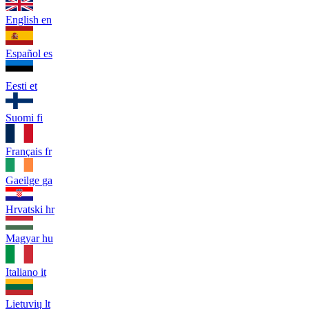
English
en
Español
es
Eesti
et
Suomi
fi
Français
fr
Gaeilge
ga
Hrvatski
hr
Magyar
hu
Italiano
it
Lietuvių
lt