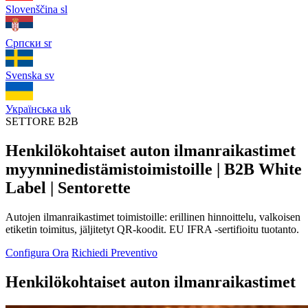
Slovenščina
sl
Српски
sr
Svenska
sv
Українська
uk
SETTORE B2B
Henkilökohtaiset auton ilmanraikastimet
myynninedistämistoimistoille | B2B White
Label | Sentorette
Autojen ilmanraikastimet toimistoille: erillinen hinnoittelu, valkoisen
etiketin toimitus, jäljitetyt QR-koodit. EU IFRA -sertifioitu tuotanto.
Configura Ora
Richiedi Preventivo
Henkilökohtaiset auton ilmanraikastimet