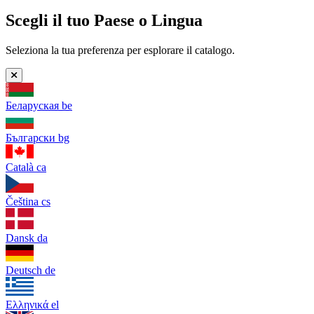
Scegli il tuo Paese o Lingua
Seleziona la tua preferenza per esplorare il catalogo.
Беларуская
be
Български
bg
Català
ca
Čeština
cs
Dansk
da
Deutsch
de
Ελληνικά
el