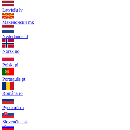
Latviešu
lv
Македонски
mk
Nederlands
nl
Norsk
no
Polski
pl
Português
pt
Română
ro
Русский
ru
Slovenčina
sk