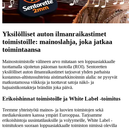
Yksilölliset auton ilmanraikastimet
toimistoille: mainoslahja, joka jatkaa
toimintaansa
Mainostoimistolle välineen arvo mitataan sen loppuasiakkaalle
tuottamalla sijoitetun pääoman tuotolla (ROI). Sentoretten
yksilölliset auton ilmanraikastimet tarjoavat yhden parhaista
kustannus-altistussuhteista aistimarkkinoinnin alalla: ne pysyvät
matkustamossa viikkoja ja tuottavat satoja näkö- ja
hajuaistikontakteja brändiin joka päivä.
Erikoishinnat toimistoille ja White Label -toimitus
Teemme yhteistyötä mainos- ja luovien toimistojen sekä
mediakeskusten kanssa ympäri Eurooppaa. Tarjoamme
erikoishintoja uusintatilauksille ja volyymeille, White Label -
toimituksen suoraan loppuasiakkaalle toimiston nimissä olevilla