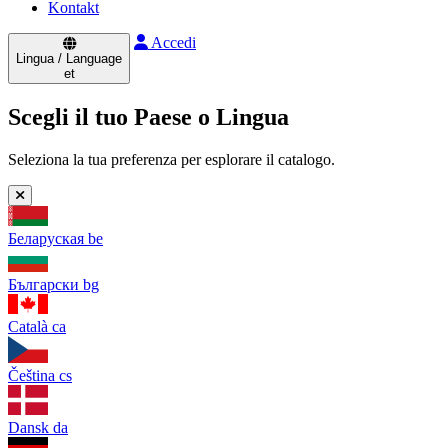
Kontakt
Accedi
Lingua / Language
et
Scegli il tuo Paese o Lingua
Seleziona la tua preferenza per esplorare il catalogo.
Беларуская
be
Български
bg
Català
ca
Čeština
cs
Dansk
da