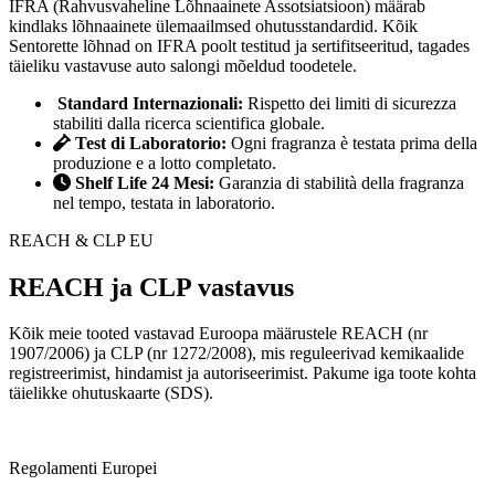
IFRA (Rahvusvaheline Lõhnaainete Assotsiatsioon) määrab
kindlaks lõhnaainete ülemaailmsed ohutusstandardid. Kõik
Sentorette lõhnad on IFRA poolt testitud ja sertifitseeritud, tagades
täieliku vastavuse auto salongi mõeldud toodetele.
Standard Internazionali:
Rispetto dei limiti di sicurezza
stabiliti dalla ricerca scientifica globale.
Test di Laboratorio:
Ogni fragranza è testata prima della
produzione e a lotto completato.
Shelf Life 24 Mesi:
Garanzia di stabilità della fragranza
nel tempo, testata in laboratorio.
REACH & CLP EU
REACH ja CLP vastavus
Kõik meie tooted vastavad Euroopa määrustele REACH (nr
1907/2006) ja CLP (nr 1272/2008), mis reguleerivad kemikaalide
registreerimist, hindamist ja autoriseerimist. Pakume iga toote kohta
täielikke ohutuskaarte (SDS).
Regolamenti Europei