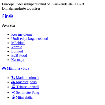
Euroopa liider isikupärastatud õhuvärskendajate ja B2B
lõhnalahenduste tootmises.
Avasta
Kes me oleme
Uudised ja kogemuslood
Mõeldud
Vormid
Lõhnud
B2B Pood
Kasutaja
🎮 Mängi ja võida
🐍 Madude rünnak
🚗 Maanteejooks
🏭 Tehase kontroll
🫧 Sentorette Pang
💣 Miinijahtija