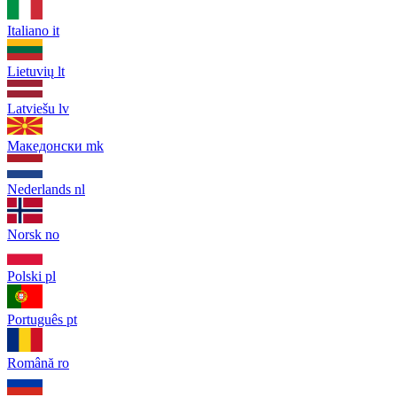
Italiano
it
Lietuvių
lt
Latviešu
lv
Македонски
mk
Nederlands
nl
Norsk
no
Polski
pl
Português
pt
Română
ro