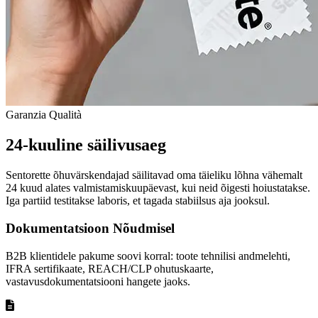
Garanzia Qualità
24-kuuline säilivusaeg
Sentorette õhuvärskendajad säilitavad oma täieliku lõhna vähemalt
24 kuud alates valmistamiskuupäevast, kui neid õigesti hoiustatakse.
Iga partiid testitakse laboris, et tagada stabiilsus aja jooksul.
Dokumentatsioon Nõudmisel
B2B klientidele pakume soovi korral: toote tehnilisi andmelehti,
IFRA sertifikaate, REACH/CLP ohutuskaarte,
vastavusdokumentatsiooni hangete jaoks.