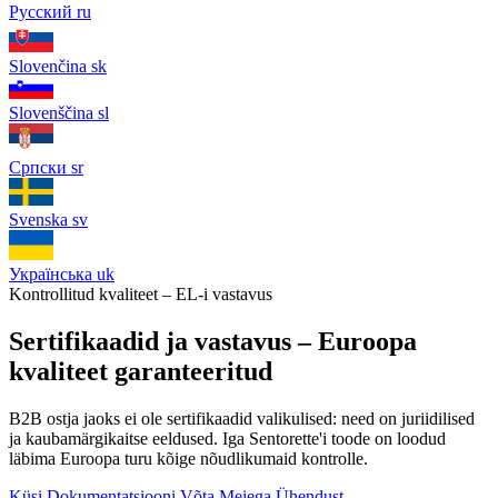
Русский
ru
Slovenčina
sk
Slovenščina
sl
Српски
sr
Svenska
sv
Українська
uk
Kontrollitud kvaliteet – EL-i vastavus
Sertifikaadid ja vastavus – Euroopa
kvaliteet garanteeritud
B2B ostja jaoks ei ole sertifikaadid valikulised: need on juriidilised
ja kaubamärgikaitse eeldused. Iga Sentorette'i toode on loodud
läbima Euroopa turu kõige nõudlikumaid kontrolle.
Küsi Dokumentatsiooni
Võta Meiega Ühendust