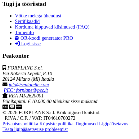
Tugi ja tööriistad
Võtke meiega ühendust
Sertifikaadid
Korduma kippuvad küsimused (FAQ)
Tarneinfo
QR-koodi generaator PRO
Logi sisse
Peakontor
FORPLANE S.r.l.
Via Roberto Lepetit, 8-10
20124 Milano (MI) Itaalia
info@sentorette.com
PEC: forplane@pec.it
REA MI-2620001
Põhikapital: € 10.000,00 täielikult sisse makstud
© 2026 FORPLANE S.r.l. Kõik õigused kaitstud.
|
P.IVA / C.F. / VAT: IT04610700272
Privaatsuspoliitika
Küpsiste poliitika
Tingimused
Ligipääsetavus
Teata ligipääsetavuse probleemist