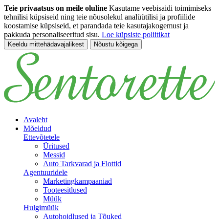
Teie privaatsus on meile oluline
Kasutame veebisaidi toimimiseks
tehnilisi küpsiseid ning teie nõusolekul analüütilisi ja profiilide
koostamise küpsiseid, et parandada teie kasutajakogemust ja
pakkuda personaliseeritud sisu.
Loe küpsiste poliitikat
Keeldu mittehädavajalikest
Nõustu kõigega
Hüppa põhisisu juurde
Avaleht
Mõeldud
Ettevõtetele
Üritused
Messid
Auto Tarkvarad ja Flottid
Agentuuridele
Marketingkampaaniad
Tooteesitlused
Müük
Hulgimüük
Autohoidlused ja Tõuked