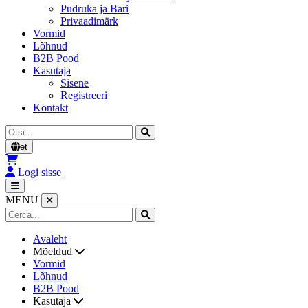
Pudruka ja Bari
Privaadimärk
Vormid
Lõhnud
B2B Pood
Kasutaja
Sisene
Registreeri
Kontakt
Otsi
et
Logi sisse
MENU
Avaleht
Mõeldud
Vormid
Lõhnud
B2B Pood
Kasutaja