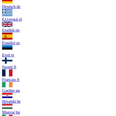
Deutsch
de
Ελληνικά
el
English
en
Español
es
Eesti
et
Suomi
fi
Français
fr
Gaeilge
ga
Hrvatski
hr
Magyar
hu