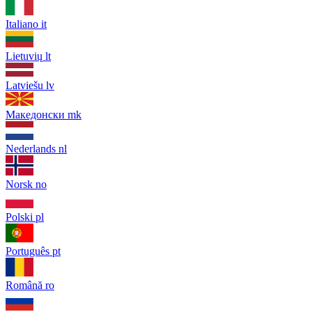
Italiano
it
Lietuvių
lt
Latviešu
lv
Македонски
mk
Nederlands
nl
Norsk
no
Polski
pl
Português
pt
Română
ro