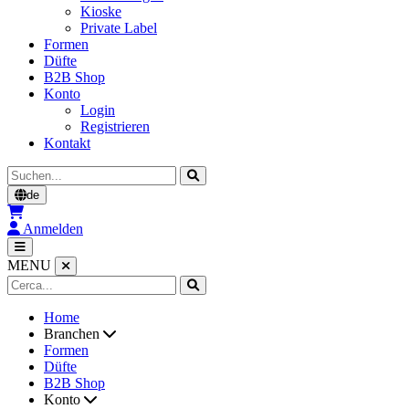
Kioske
Private Label
Formen
Düfte
B2B Shop
Konto
Login
Registrieren
Kontakt
Cerca
de
Anmelden
MENU
Home
Branchen
Formen
Düfte
B2B Shop
Konto