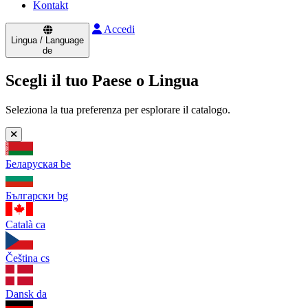
Kontakt
Accedi
Lingua / Language
de
Scegli il tuo Paese o Lingua
Seleziona la tua preferenza per esplorare il catalogo.
Беларуская
be
Български
bg
Català
ca
Čeština
cs
Dansk
da