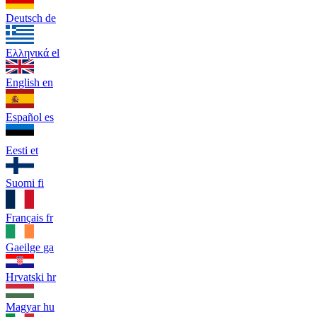
Deutsch
de
Ελληνικά
el
English
en
Español
es
Eesti
et
Suomi
fi
Français
fr
Gaeilge
ga
Hrvatski
hr
Magyar
hu